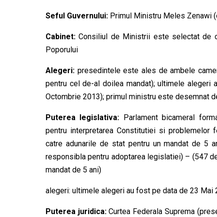
Seful Guvernului:
Primul Ministru Meles Zenawi (
Cabinet:
Consiliul de Ministrii este selectat de 
Poporului
Alegeri:
presedintele este ales de ambele camere 
pentru cel de-al doilea mandat); ultimele alegeri 
Octombrie 2013); primul ministru este desemnat de c
Puterea legislativa:
Parlament bicameral forma
pentru interpretarea Constitutiei si problemelor 
catre adunarile de stat pentru un mandat de 5 an
responsibla pentru adoptarea legislatiei) – (547 de
mandat de 5 ani)
alegeri: ultimele alegeri au fost pe data de 23 Mai 
Puterea juridica:
Curtea Federala Suprema (presed