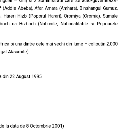
singular – kilil) si 2 administratii care se auto-guverneaza*
* (Addis Abeba), Afar, Amara (Amhara), Binshangul Gumuz,
 Hareri Hizb (Poporul Harari), Oromiya (Oromia), Sumale
och na Hizboch (Natiunile, Nationalitatile si Popoarele
rica si una dintre cele mai vechi din lume – cel putin 2.000
Regat Aksumite)
nta din 22 August 1995
de la data de 8 Octombrie 2001)