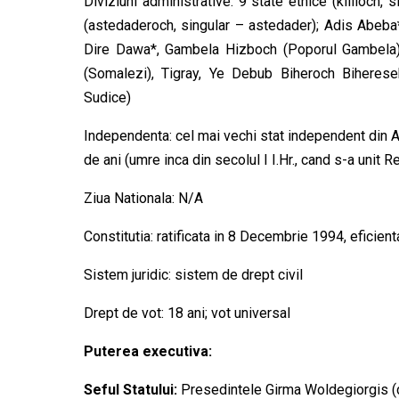
Diviziuni administrative: 9 state etnice (kililoch, 
(astedaderoch, singular – astedader); Adis Abeba
Dire Dawa*, Gambela Hizboch (Poporul Gambela),
(Somalezi), Tigray, Ye Debub Biheroch Bihereseb
Sudice)
Independenta: cel mai vechi stat independent din Af
de ani (umre inca din secolul I I.Hr., cand s-a unit 
Ziua Nationala: N/A
Constitutia: ratificata in 8 Decembrie 1994, eficie
Sistem juridic: sistem de drept civil
Drept de vot: 18 ani; vot universal
Puterea executiva:
Seful Statului:
Presedintele Girma Woldegiorgis (