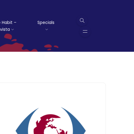
 Habit –
Specials
vista