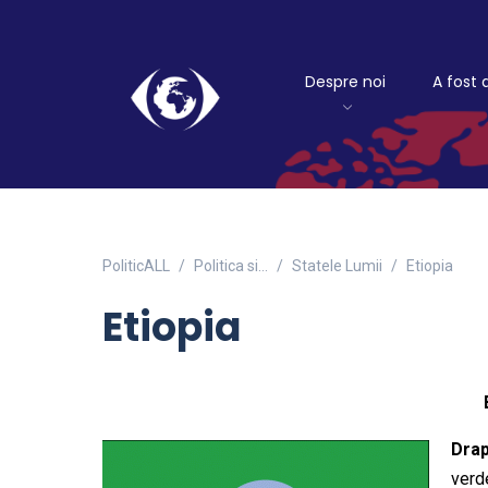
Despre noi
A fost 
PoliticALL
Politica si…
Statele Lumii
Etiopia
Etiopia
Drap
verd