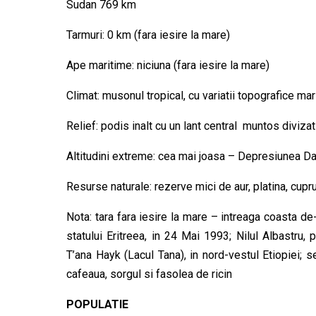
Sudan 769 km
Tarmuri: 0 km (fara iesire la mare)
Ape maritime: niciuna (fara iesire la mare)
Climat: musonul tropical, cu variatii topografice mar
Relief: podis inalt cu un lant central muntos diviza
Altitudini extreme: cea mai joasa – Depresiunea Da
Resurse naturale: rezerve mici de aur, platina, cupr
Nota: tara fara iesire la mare – intreaga coasta de
statului Eritreea, in 24 Mai 1993; Nilul Albastru, 
T’ana Hayk (Lacul Tana), in nord-vestul Etiopiei; s
cafeaua, sorgul si fasolea de ricin
POPULATIE