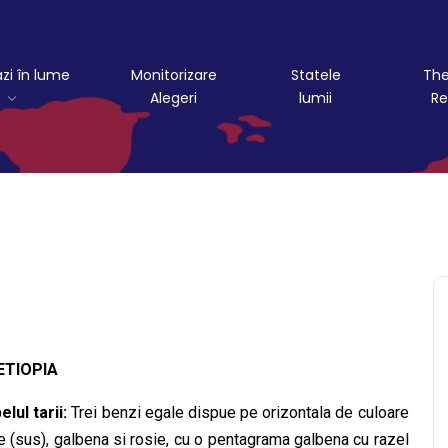
azi în lume
Monitorizare
Statele
The
Alegeri
lumii
Re
ETIOPIA
elul tarii:
Trei benzi egale dispue pe orizontala de culoare
e (sus), galbena si rosie, cu o pentagrama galbena cu razel