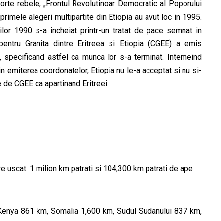
forte rebele, „Frontul Revolutinoar Democratic al Poporului
primele alegeri multipartite din Etiopia au avut loc in 1995.
nilor 1990 s-a incheiat printr-un tratat de pace semnat in
ntru Granita dintre Eritreea si Etiopia (CGEE) a emis
a, specificand astfel ca munca lor s-a terminat. Intemeind
n emiterea coordonatelor, Etiopia nu le-a acceptat si nu si-
e de CGEE ca apartinand Eritreei.
are uscat: 1 milion km patrati si 104,300 km patrati de ape
, Kenya 861 km, Somalia 1,600 km, Sudul Sudanului 837 km,