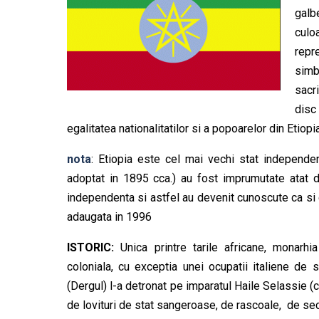
galb
culo
repr
simb
sacri
disc
egalitatea nationalitatilor si a popoarelor din Etiopia
nota
: Etiopia este cel mai vechi stat independent
adoptat in 1895 cca.) au fost imprumutate atat d
independenta si astfel au devenit cunoscute ca si c
adaugata in 1996
ISTORIC:
Unica printre tarile africane, monarhia
coloniala, cu exceptia unei ocupatii italiene de 
(Dergul) l-a detronat pe imparatul Haile Selassie (ca
de lovituri de stat sangeroase, de rascoale, de sec