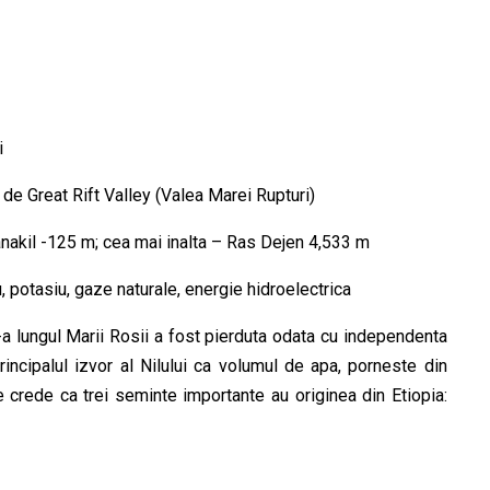
i
t de Great Rift Valley (Valea Marei Rupturi)
nakil -125 m; cea mai inalta – Ras Dejen 4,533 m
u, potasiu, gaze naturale, energie hidroelectrica
-a lungul Marii Rosii a fost pierduta odata cu independenta
principalul izvor al Nilului ca volumul de apa, porneste din
e crede ca trei seminte importante au originea din Etiopia: