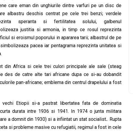
ene care eman din unghiurile dintre varfuri pe un disc de
are albastru deschis centrat pe cele trei benzi; verdele
ezinta speranta si fertilitatea solului, galbenul
olizeaza justitia si armonia, in timp ce rosul reprezinta
ficiul si eroismul poporului in apararea tarii; albastrul de pe
 simbolizeaza pacea iar pentagrama reprezinta unitatea si
.
 din Africa si cele trei culori principale ale sale (steag
e des de catre alte tari africane dupa ce si-au dobandit
ulorile pan-africane; emblema din centrul drapelului a fost
 vechi Etiopii si-a pastrat libertatea fata de dominatia
scurta durata intre 1936 si 1941. In 1974 o junta militara
re a domnit din 1930) si a infiintat un stat socialist
.
. Rupta
eta si probleme masive cu refugiatii, regimul a fost in cele