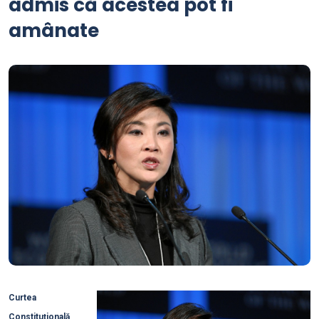
admis că acestea pot fi
amânate
Curtea
Constituțională