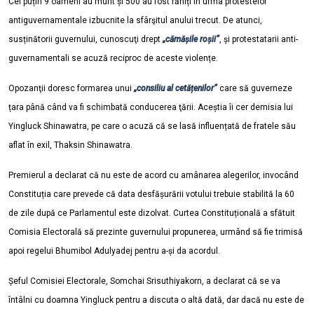
Cel puțin 9 oameni au murit și 500 au fost răniți în urma protestelor
antiguvernamentale izbucnite la sfârşitul anului trecut. De atunci,
susținătorii guvernului, cunoscuţi drept
„cămășile roșii”
, și protestatarii anti-
guvernamentali se acuză reciproc de aceste violențe.
Opozanţii doresc formarea unui
„consiliu al cetățenilor”
care să guverneze
țara până când va fi schimbată conducerea ţării. Aceștia îi cer demisia lui
Yingluck Shinawatra, pe care o acuză că se lasă influențată de fratele său
aflat în exil, Thaksin Shinawatra.
Premierul a declarat că nu este de acord cu amânarea alegerilor, invocând
Constituția care prevede că data desfășurării votului trebuie stabilită la 60
de zile după ce Parlamentul este dizolvat. Curtea Constituțională a sfătuit
Comisia Electorală să prezinte guvernului propunerea, urmând să fie trimisă
apoi regelui Bhumibol Adulyadej pentru a-și da acordul.
Șeful Comisiei Electorale, Somchai Srisuthiyakorn, a declarat că se va
întâlni cu doamna Yingluck pentru a discuta o altă dată, dar dacă nu este de