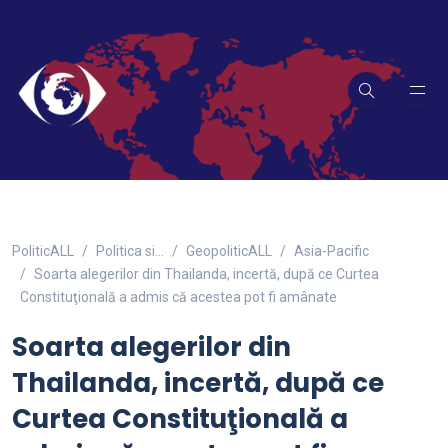
PoliticALL
Politica si…
GeopoliticALL
Asia-Pacific
Soarta alegerilor din Thailanda, incertă, după ce Curtea
Constituţională a admis că acestea pot fi amânate
Soarta alegerilor din
Thailanda, incertă, după ce
Curtea Constituţională a