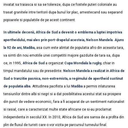
invatat sa traiasca si sa se tolereze, dupa ce fostele puteri coloniale au
trasat granitele intre teritorii dupa bunul lor plac, amestecand sau separand
popoarele si populatiile de pe acest continent.
In ultimele decenii, Africa de Sud a devenit o emblema a luptei impotriva
apertheidului, mai ales prin port-drapelul acesteia,
Nelson Mandela. Ajuns
la 92 de ani, Madiba,
asa cum este alintat de populatia afro din aceasta tara,
va simti din nou emotiile unei competitii majore gazduite de tara sa, dupa
ce, in 1995,
Africa de Sud
a organizat
Cupa Mondiala la rugby,
chiar in
timpul mandatului sau de presedinte.
Nelson Mandela a realizat in Africa de
Sud o tranzitie pasnica, non-extremista, a regimului de apertheid sustinut
de populatia alba.
Atitudinea pacifista a lui
Madiba
a permis inlaturarea
tensiunilor dintre albi si negri si a dat posibilitatea acestui stat sa prospere
din punct de vedere economic, fara a fi acaparat de un sentiment nationalist
si rasial, care a caracterizat multe state africane ce si-au proclamat
independenta in secolul XX. In 2010, Africa de Sud are sansa de a profita din
plin de fluxul de turisti care o vor vizita pe parcursul turneului final.