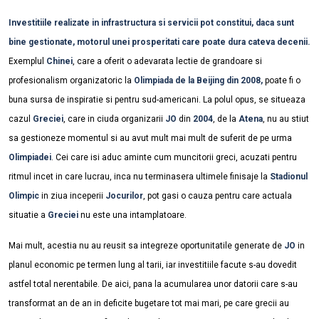
Investitiile realizate in infrastructura si servicii pot constitui, daca sunt
bine gestionate, motorul unei prosperitati care poate dura cateva decenii.
Exemplul
Chinei
, care a oferit o adevarata lectie de grandoare si
profesionalism organizatoric la
Olimpiada de la Beijing din 2008,
poate fi o
buna sursa de inspiratie si pentru sud-americani. La polul opus, se situeaza
cazul
Greciei
, care in ciuda organizarii
JO
din
2004
, de la
Atena
, nu au stiut
sa gestioneze momentul si au avut mult mai mult de suferit de pe urma
Olimpiadei
. Cei care isi aduc aminte cum muncitorii greci, acuzati pentru
ritmul incet in care lucrau, inca nu terminasera ultimele finisaje la
Stadionul
Olimpic
in ziua inceperii
Jocurilor
, pot gasi o cauza pentru care actuala
situatie a
Greciei
nu este una intamplatoare.
Mai mult, acestia nu au reusit sa integreze oportunitatile generate de
JO
in
planul economic pe termen lung al tarii, iar investitiile facute s-au dovedit
astfel total nerentabile. De aici, pana la acumularea unor datorii care s-au
transformat an de an in deficite bugetare tot mai mari, pe care grecii au