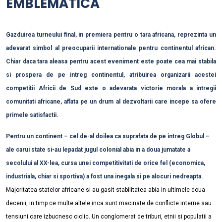
EMBLEMATICA
Gazduirea turneului final, in premiera pentru o tara africana, reprezinta un
adevarat simbol al preocuparii internationale pentru continentul african.
Chiar daca tara aleasa pentru acest eveniment este poate cea mai stabila
si prospera de pe intreg continentul, atribuirea organizarii acestei
competitii Africii de Sud este o adevarata victorie morala a intregii
comunitati africane, aflata pe un drum al dezvoltarii care incepe sa ofere
primele satisfactii.
Pentru un continent – cel de-al doilea ca suprafata de pe intreg Globul –
ale carui state si-au lepadat jugul colonial abia in a doua jumatate a
secolului al XX-lea, cursa unei competitivitati de orice fel (economica,
industriala, chiar si sportiva) a fost una inegala si pe alocuri nedreapta.
Majoritatea statelor africane si-au gasit stabilitatea abia in ultimele doua
decenii, in timp ce multe altele inca sunt macinate de conflicte interne sau
tensiuni care izbucnesc ciclic. Un conglomerat de triburi, etnii si populatii a