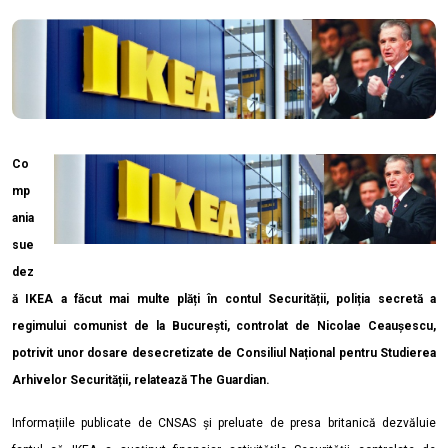
Co
mp
ania
sue
dez
ă IKEA a făcut mai multe plăți în contul Securității, poliția secretă a
regimului comunist de la București, controlat de Nicolae Ceaușescu,
potrivit unor dosare desecretizate de Consiliul Național pentru Studierea
Arhivelor Securității, relatează The Guardian.
Informațiile publicate de CNSAS și preluate de presa britanică dezvăluie