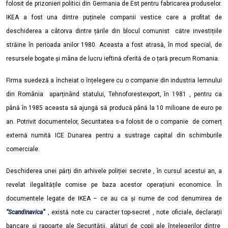
folosit de prizonieri politici din Germania de Est pentru fabricarea produselor.
IKEA a fost una dintre puținele companii vestice care a profitat de
deschiderea a câtorva dintre țările din blocul comunist către investițiile
străine în perioada anilor 1980. Aceasta a fost atrasă, în mod special, de
resursele bogate și mâna de lucru ieftină oferită de o țară precum Romania.
Firma suedeză a încheiat o înțelegere cu o companie din industria lemnului
din România aparținând statului, Tehnoforestexport, în 1981 , pentru ca
până în 1985 aceasta să ajungă să producă până la 10 milioane de euro pe
an. Potrivit documentelor, Securitatea s-a folosit de o companie de comerț
externă numită ICE Dunarea pentru a sustrage capital din schimburile
comerciale.
Deschiderea unei părți din arhivele poliției secrete , în cursul acestui an, a
revelat ilegalitățile comise pe baza acestor operațiuni economice. În
documentele legate de IKEA – ce au ca și nume de cod denumirea de
“Scandinavica”
, există note cu caracter top-secret , note oficiale, declarații
bancare și rapoarte ale Securității, alături de copii ale înțelegerilor dintre