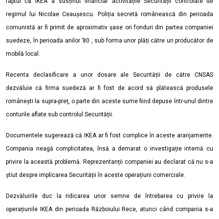
faptul că IKEA
a susținut financiar activitățile Securității controlate de
.
regimul lui Nicolae Ceaușescu
Poliția secretă românească din perioada
comunistă ar fi primit de aproximativ șase ori fonduri din partea companiei
suedeze, în perioada anilor ’80 , sub forma unor plăți către un producător de
mobilă local.
Recenta declasificare a unor dosare ale Securității de către CNSAS
dezvăluie că firma suedeză ar fi fost de acord să plătească produsele
românești la supra-preț, o parte din aceste sume fiind depuse într-unul dintre
conturile aflate sub controlul Securității.
Documentele sugerează că IKEA ar fi fost complice în aceste aranjamente.
Compania neagă complicitatea, însă a demarat o investigație internă cu
privire la această problemă. Reprezentanții companiei au declarat că nu s-a
știut despre implicarea Securității în aceste operațiuni comerciale.
Dezvăluirile duc la ridicarea unor semne de întrebarea cu privire la
operațiunile IKEA din perioada Războiului Rece, atunci când compania s-a