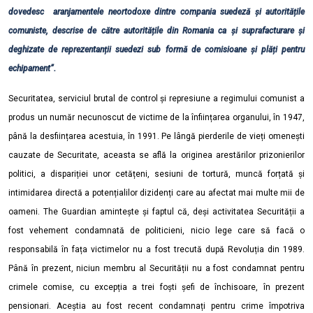
dovedesc aranjamentele neortodoxe dintre compania suedeză și autoritățile
comuniste, descrise de către autoritățile din Romania ca și suprafacturare și
deghizate de reprezentanții suedezi sub formă de comisioane și plăți pentru
echipament”.
Securitatea, serviciul brutal de control și represiune a regimului comunist a
produs un număr necunoscut de victime de la înființarea organului, în 1947,
până la desființarea acestuia, în 1991. Pe lângă pierderile de vieți omenești
cauzate de Securitate, aceasta se află la originea arestărilor prizonierilor
politici, a dispariției unor cetățeni, sesiuni de tortură, muncă forțată și
intimidarea directă a potențialilor dizidenți care au afectat mai multe mii de
oameni. The Guardian amintește și faptul că, deși activitatea Securității a
fost vehement condamnată de politicieni, nicio lege care să facă o
responsabilă în fața victimelor nu a fost trecută după Revoluția din 1989.
Până în prezent, niciun membru al Securității nu a fost condamnat pentru
crimele comise, cu excepția a trei foști șefi de închisoare, în prezent
pensionari. Aceștia au fost recent condamnați pentru crime împotriva