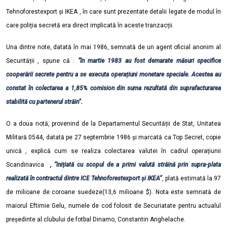
Tehnoforestexport și IKEA , în care sunt prezentate detalii legate de modul în
care poliția secretă era direct implicată în aceste tranzacții.
Una dintre note, datată în mai 1986, semnată de un agent oficial anonim al
Securității , spune că :
“în martie 1983 au fost demarate măsuri specifice
cooperării secrete pentru a se executa operațiuni monetare speciale. Acestea au
constat în colectarea a 1,85% comision din suma rezultată din suprafacturarea
stabilită cu partenerul străin”.
O a doua notă, provenind de la Departamentul Securității de Stat, Unitatea
Militară 0544, datată pe 27 septembrie 1986 și marcată ca Top Secret, copie
unică , explică cum se realiza colectarea valutei în cadrul operațiunii
Scandinavica
, “inițiată cu scopul de a primi valută străină prin supra-plata
realizată în contractul dintre ICE Tehnoforestexport și IKEA”
, plată estimată la 97
de milioane de coroane suedeze(13,6 milioane $). Nota este semnată de
maiorul Eftimie Gelu, numele de cod folosit de Securiatate pentru actualul
președinte al clubului de fotbal Dinamo, Constantin Anghelache.