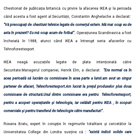
Chestionat de publicația britanică cu privire la afacerea IKEA și la perioada
când acesta a fost agent al Securității,
Constantin Anghelache a declarat
:
“Vă preocupați de chestiuni tehnice legate de comerțul extern. Mă mai ocup eu de
asta în prezent? Eu mă ocup acum de fotbal”.
Operațiunea Scandinavica a fost
încheiată în 1988, atunci când IKEA a întrerupt seria afacerilor cu
Tehnoforestexport.
IKEA neagă acuzațiile legate de plata intenționată către
Securitate.Managerul companiei, Henrik Elm, a declarat:
“Era normal ca în
acea perioadă să lucrăm cu comisioane în acea parte a lumii.am avut un singur
partener de afaceri, Tehnoforestexport.Am lucrat la prețul produselor plus doua
comisioane de structură.Unul dintre comisioane era pentru Tehnoforestexport,
pentru a acoperi operațiunile și tehnologia, iar celălalt pentru IKEA , în scopuri
comerciale și pentru transferul de tehnologie către manufacturi”.
Roxana Bratu, expert în corupție în regimurile totalitare și cercetător la
Universitatea College din Londra susține că
: “există indicii solide care