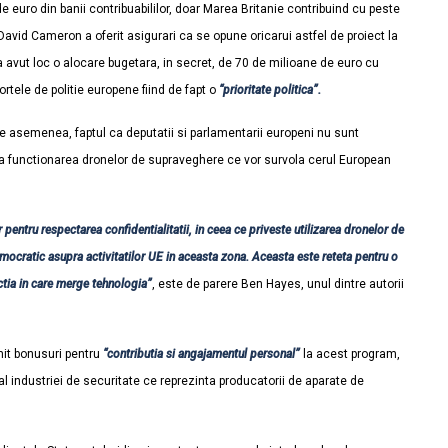
de euro din banii contribuabililor, doar Marea Britanie contribuind cu peste
avid Cameron a oferit asigurari ca se opune oricarui astfel de proiect la
a avut loc o alocare bugetara, in secret, de 70 de milioane de euro cu
fortele de politie europene fiind de fapt o
“prioritate politica”.
asemenea, faptul ca deputatii si parlamentarii europeni nu sunt
nta functionarea dronelor de supraveghere ce vor survola cerul European
or pentru respectarea confidentialitatii, in ceea ce priveste utilizarea dronelor de
ocratic asupra activitatilor UE in aceasta zona. Aceasta este reteta pentru o
ectia in care merge tehnologia”
, este de parere Ben Hayes, unul dintre autorii
mit bonusuri pentru
“contributia si angajamentul personal”
la acest program,
 industriei de securitate ce reprezinta producatorii de aparate de