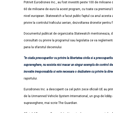
Potrivit Eurodrones Inc., au fost investiti peste 100 de milioane 
60 de milioane de euro la acest program, cu toate ca premierul D
nivel european. Statewatch a facut public faptul ca anul acesta 
privire la controlul traficului aerian, dezvoltarea dronelor pentru 
Documentul publicat de organizatia Statewatch mentioneaza, de 
consultati cu privire la programul sau legislatia ce va regleme
pana la sfarsitul deceniului.
“In ciuda preocuparilor cu privire la libertatea civila si a preocuparil
supraveghere, nu exsista nici macar un singur exemplu de control dem
inovatie iresponsabila si este necesara o dezbatere cu privire la dir
raportului.
Eurodrones Inc. a descoperit ca cel putin zece oficiali UE au pri
de la Unmanned Vehicle System International, un grup de lobby al
supraveghere, mai scrie The Guardian.