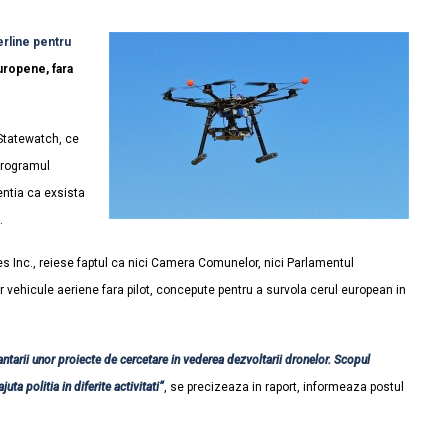
erline pentru
uropene, fara
 Statewatch, ce
 programul
entia ca exsista
.
nes Inc., reiese faptul ca nici Camera Comunelor, nici Parlamentul
 vehicule aeriene fara pilot, concepute pentru a survola cerul european in
ntarii unor proiecte de cercetare in vederea dezvoltarii dronelor. Scopul
ta politia in diferite activitati”
, se precizeaza in raport, informeaza postul