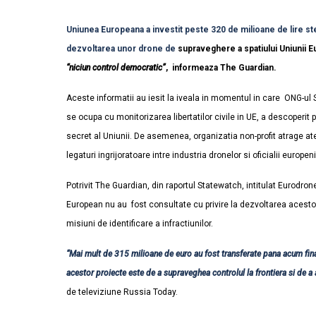
Uniunea Europeana a investit peste 320 de milioane de lire st
dezvoltarea unor drone de
supraveghere a spatiului Uniunii E
“niciun control democratic”
,
informeaza The Guardian.
Aceste informatii au iesit la iveala in momentul in care ONG-ul
se ocupa cu monitorizarea libertatilor civile in UE, a descoperit
secret al Uniunii. De asemenea, organizatia non-profit atrage at
legaturi ingrijoratoare intre industria dronelor si oficialii europeni
Potrivit The Guardian, din raportul Statewatch, intitulat Eurodro
European nu au fost consultate cu privire la dezvoltarea acestor
misiuni de identificare a infractiunilor.
“Mai mult de 315 milioane de euro au fost transferate pana acum fina
acestor proiecte este de a supraveghea controlul la frontiera si de a aju
de televiziune Russia Today.