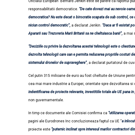
Oficialul European Bernard Jenkin este de parere ca raportul pu
responsabilitatii democratice.
“De cate dovezi mai au nevoie oamen
democratica? Nu este decat o birocratie scapata de sub control, ce che
niciun control democratic”,
a declarat Jenkin.
“Daca ar fi esistat po
Apararii sau Trezoreria Marii Britanii sa ne cheltuiasca banii”,
a mai s
“Deciziile cu privire la dezvoltarea acestei tehnologii este o chestiun
dezvolta tehnologii care san e permita reducerea propriile costuri de
sistemului dronelor de supraveghere”
, a declarat purtatorul de cuv
Cel putin 315 milioane de euro au fost cheltuite de Uniune pentr
cea mai mare industrie a Europei, orientate spre dezvoltarea si
indentificarea de proiecte relevante, investitiile totale ale UE pana i
non guvernamentale.
In timp ce documente ale Comisiei confirma ca
“utilizarea operat
pagini ale Eurodrones Inc concluzioneaza faptul ca UE “
a inlocu
proiecte este
“puternic inclinat spre interesul marilor contractori di