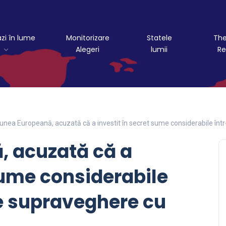
azi în lume
Monitorizare
Statele
The
Alegeri
lumii
Re
unea Europeană, acuzată că a investit în secret sume considerabile în
, acuzată că a
sume considerabile
e supraveghere cu