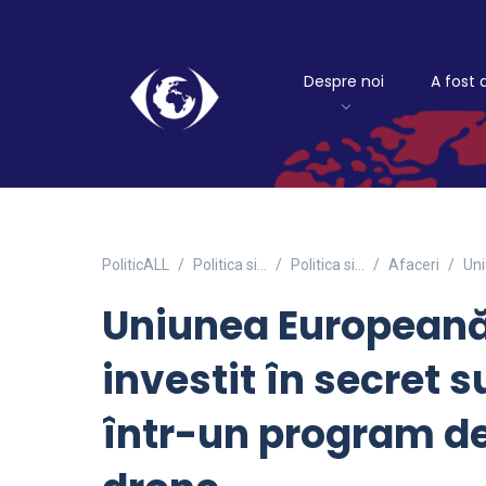
Despre noi
A fost 
PoliticALL
Politica si…
Politica si...
Afaceri
Uni
Uniunea Europeană
investit în secret 
într-un program d