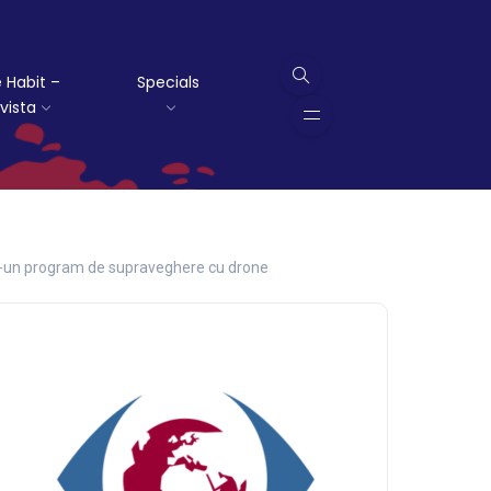
 Habit –
Specials
vista
tr-un program de supraveghere cu drone