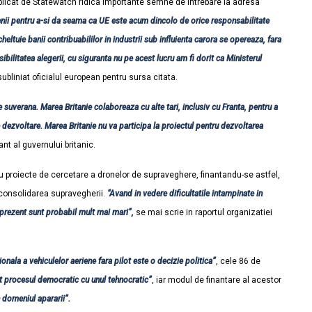
blicat de Statewatch ridica importante semne de intrebare la adresa
ii pentru a-si da seama ca UE este acum dincolo de orice responsabilitate
ltuie banii contribuabililor in industrii sub influienta carora se opereaza, fara
sibilitatea alegerii, cu siguranta nu pe acest lucru am fi dorit ca Ministerul
ubliniat oficialul european pentru sursa citata.
e suverana. Marea Britanie colaboreaza cu alte tari, inclusiv cu Franta, pentru a
 dezvoltare. Marea Britanie nu va participa la proiectul pentru dezvoltarea
ant al guvernului britanic.
u proiecte de cercetare a dronelor de supraveghere, finantandu-se astfel,
 consolidarea supravegherii.
“Avand in vedere dificultatile intampinate in
n prezent sunt probabil mult mai mari”,
se mai scrie in raportul organizatiei
ionala a vehiculelor aeriene fara pilot este o decizie politica”
, cele 86 de
it procesul democratic cu unul tehnocratic”
, iar modul de finantare al acestor
n domeniul apararii”.