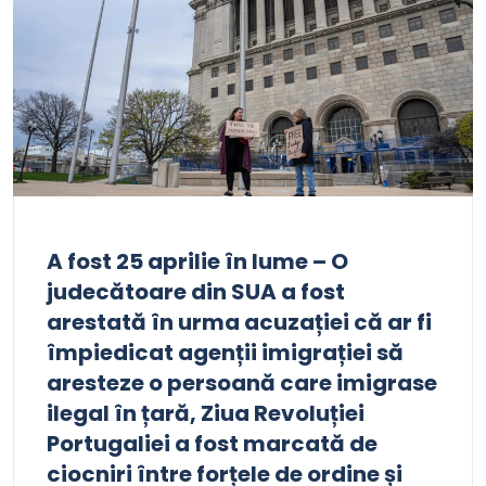
A fost 25 aprilie în lume – O
judecătoare din SUA a fost
arestată în urma acuzației că ar fi
împiedicat agenții imigrației să
aresteze o persoană care imigrase
ilegal în țară, Ziua Revoluției
Portugaliei a fost marcată de
ciocniri între forțele de ordine și