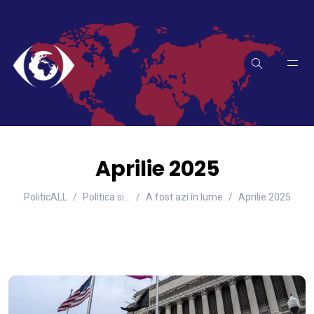
Aprilie 2025
PoliticALL
Politica si…
A fost azi în lume
Aprilie 2025