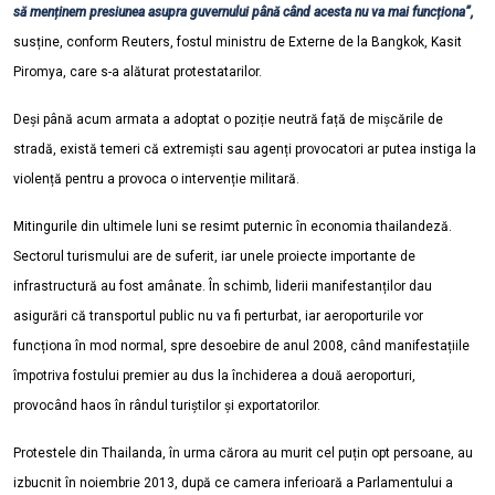
să menținem presiunea asupra guvernului până când acesta nu va mai funcționa”,
susține, conform Reuters, fostul ministru de Externe de la Bangkok, Kasit
Piromya, care s-a alăturat protestatarilor.
Deși până acum armata a adoptat o poziție neutră față de mișcările de
stradă, există temeri că extremiști sau agenți provocatori ar putea instiga la
violență pentru a provoca o intervenție militară.
Mitingurile din ultimele luni se resimt puternic în economia thailandeză.
Sectorul turismului are de suferit, iar unele proiecte importante de
infrastructură au fost amânate. În schimb, liderii manifestanților dau
asigurări că transportul public nu va fi perturbat, iar aeroporturile vor
funcționa în mod normal, spre desoebire de anul 2008, când manifestațiile
împotriva fostului premier au dus la închiderea a două aeroporturi,
provocând haos în rândul turiștilor și exportatorilor.
Protestele din Thailanda, în urma cărora au murit cel puțin opt persoane, au
izbucnit în noiembrie 2013, după ce camera inferioară a Parlamentului a