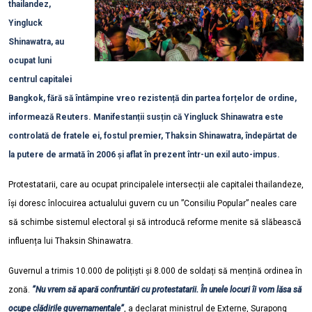
thailandez,
Yingluck
Shinawatra, au
ocupat luni
centrul capitalei
Bangkok, fără să întâmpine vreo rezistență din partea forțelor de ordine,
informează Reuters. Manifestanții susțin că Yingluck Shinawatra este
controlată de fratele ei, fostul premier, Thaksin Shinawatra, îndepărtat de
la putere de armată în 2006 și aflat în prezent într-un exil auto-impus.
Protestatarii, care au ocupat principalele intersecții ale capitalei thailandeze,
își doresc înlocuirea actualului guvern cu un ”Consiliu Popular” neales care
să schimbe sistemul electoral și să introducă reforme menite să slăbească
influența lui Thaksin Shinawatra.
G
uvernul a trimis 10.000 de polițiști și 8.000 de soldați să mențină ordinea în
zonă.
”Nu vrem să apară confruntări cu protestatarii. În unele locuri îi vom lăsa să
ocupe clădirile guvernamentale”
, a declarat ministrul de Externe, Surapong