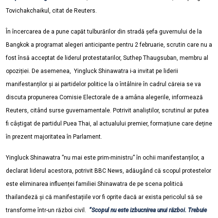
Tovichakchaikul, citat de Reuters.
În încercarea de a pune capăt tulburărilor din stradă șefa guvernului de la
Bangkok a programat alegeri anticipante pentru 2 februarie, scrutin care nu a
fost însă acceptat de liderul protestatarilor, Suthep Thaugsuban, membru al
opoziției. De asemenea, Yingluck Shinawatra i-a invitat pe liderii
manifestanților și ai partidelor politice la o întâlnire în cadrul căreia se va
discuta propunerea Comisie Electorale de a amâna alegerile, informează
Reuters, citând surse guvernamentale. Potrivit analiștilor, scrutinul ar putea
fi câștigat de partidul Puea Thai, al actualului premier, formațiune care deține
în prezent majoritatea în Parlament.
Yingluck Shinawatra ”nu mai este prim-ministru” în ochii manifestanților, a
declarat liderul acestora, potrivit BBC News, adăugând că scopul protestelor
este eliminarea influenței familiei Shinawatra de pe scena politică
thailandeză și că manifestațiile vor fi oprite dacă ar exista pericolul să se
transforme într-un război civil.
”Scopul nu este izbucnirea unui război. Trebuie