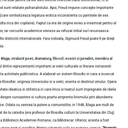
, nu doar pentru ca ele sunt dorinte interzise traite distorsionat, ci si
d sunt relatate psihanalistului. Apoi, Freud impune concepte importante
p (care simbolizeaza legatura erotica inconstienta cu parintele de sex
olta inca din copilarie). Faptul ca era de origine evreu a insemnat pentru el
r, iar cercurile academice vieneze au refuzat initial sa-l recunoasca.
te distinctii internationale. Fara indoiala, Sigmund Freud poate fi pe drept
le.
laga, stralucit poet, dramaturg, filosof, eseist si jurnalist, membru al
l dintre reprezentantii importanti ai vietii culturale si literare romanesti
a activitate publicistica. A elaborat un sistem filosofic in care a incercat
 filosofiei: originea Universului si a vietii, esenta si destinul omului. Opera
itate ideatica si stilistica in care lirica si teatrul sunt impregnate de ideile
fice despre cunoastere si cultura poarta amprenta lirismului prin abundenta
ce. Odata cu venirea la putere a comunistilor, in 1948, Blaga are mult de
at de la catedra (era profesor de filosofia culturii la Universitatea din Cluj)
uj a Bibliotecii Academiei Romane, ca bibliotecar. Ulterior, acesta a fost