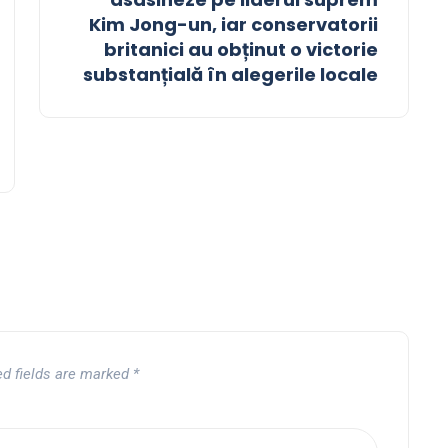
Kim Jong-un, iar conservatorii
britanici au obținut o victorie
substanțială în alegerile locale
ed fields are marked
*