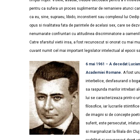
timpul noptii. Visele, asadar, trebuie decodate pentru a fi intelese
pentru ca sufera un proces suplimentar de remaniere atunci can
ca eu, sine, supraeu, libido, inconstient sau complexul lui Oedi
opus si rivalitatea fata de parintele de acelasi sex, care se dezv
nenumarate confruntari cu atitudinea discriminatorie a oamenilo
Catre sfarsitul vietii insa, a fost recunoscut si onorat cu mai mul
cuvant numit cel mai important legislator intelectual al epocii sa
6 mai 1961 – A decedat Lucian B
Academiei Romane.
A fost unu
interbelice, desfasurand o bogat
sa raspunda marilor intrebari ale
lui se caracterizeaza printr-o un
filosofice, iar lucrarile stiinti
de imagini si de concepte poeti
suferit, este persecutat, inlatur
si marginalizat la filiala din Cl