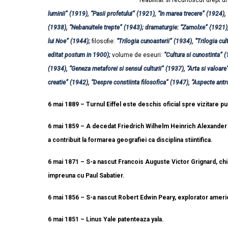
reabilitat si recunoscut drept u
luminii” (1919), “Pasii profetului” (1921), “In marea trecere” (1924)
(1938), “Nebanuitele trepte” (1943); dramaturgie: “Zamolxe” (1921),
lui Noe” (1944);
filosofie:
“Trilogia cunoasterii” (1934), “Trilogia cul
editat postum in 1900);
volume de eseuri:
“Cultura si cunostinta” (
(1934), “Geneza metaforei si sensul culturii” (1937), “Arta si valoare
creatie” (1942), “Despre constiinta filosofica” (1947), “Aspecte ant
6 mai 1889 – Turnul Eiffel este deschis oficial spre vizitare pub
6 mai 1859 – A decedat Friedrich Wilhelm Heinrich Alexander 
a contribuit la formarea geografiei ca disciplina stiintifica.
6 mai 1871 – S-a nascut Francois Auguste Victor Grignard, chi
impreuna cu Paul Sabatier.
6 mai 1856 – S-a nascut Robert Edwin Peary, explorator america
6 mai 1851 – Linus Yale patenteaza yala.