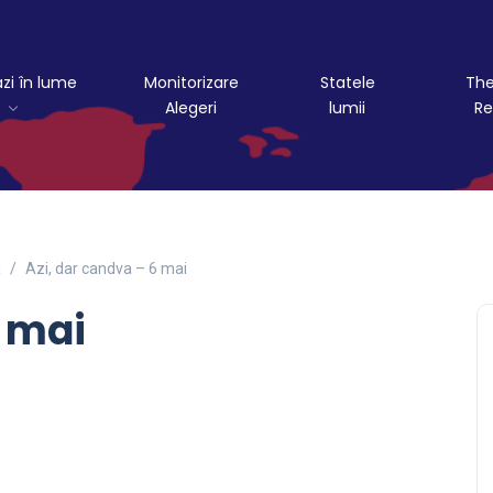
azi în lume
Monitorizare
Statele
The
Alegeri
lumii
Re
a
Azi, dar candva – 6 mai
6 mai