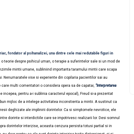
, fondator al psihanalizei, una dintre cele mai redutabile figuri in
o teorie despre psihicul uman, o terapie a suferintelor sale si un mod de
funzimile mintii umane, subliniind importanta taramului mintii care scapa
ui. Nenumaratele vise si experiente din copilaria pacientilor sai au
pe care multi comentatori o considera opera sa de capatai,
“Interpretarea
ce incepea, pentru a-i sublinia caracterul epocal), Freud si-a prezentat
 bun mijloc de a intelege activitatea inconstienta a mintii. A sustinut ca
esii deghizate ale implinirii dorintelor. Ca si simptomele nevrotice, ele
ntre dorinte si interdictiile care se impotrivesc realizarii lor. Desi somnul
ra dorintelor interzise, aceasta cenzura persista totusi partial si in