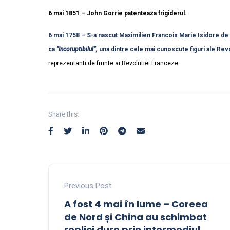
6 mai 1851 – John Gorrie patenteaza frigiderul.
6 mai 1758 – S-a nascut Maximilien Francois Marie Isidore de 
ca
“Incoruptibilul”,
una dintre cele mai cunoscute figuri ale Rev
reprezentanti de frunte ai Revolutiei Franceze.
Share this:
Previous Post
A fost 4 mai în lume – Coreea
de Nord și China au schimbat
replici dure prin intermediul