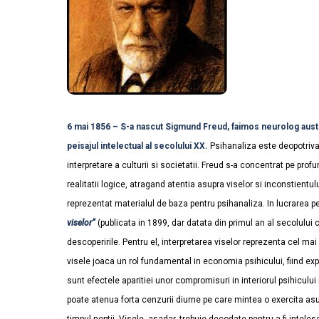
6 mai 1856 – S-a nascut Sigmund Freud, faimos neurolog austriac
peisajul intelectual al secolului XX.
Psihanaliza este deopotriva 
interpretare a culturii si societatii. Freud s-a concentrat pe pro
realitatii logice, atragand atentia asupra viselor si inconstientul
reprezentat materialul de baza pentru psihanaliza. In lucrarea 
viselor”
(publicata in 1899, dar datata din primul an al secolului 
descoperirile. Pentru el, interpretarea viselor reprezenta cel mai
visele joaca un rol fundamental in economia psihicului, fiind expr
sunt efectele aparitiei unor compromisuri in interiorul psihicului i
poate atenua forta cenzurii diurne pe care mintea o exercita asup