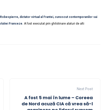
Robespierre, dictator virtual al Frantei, cunoscut contemporanilor sai
olutiei Franceze.
A fost executat prin ghilotinare alaturi de alti
Next Post
A fost 5 mai în lume – Coreea
de Nord acuză CIA că vrea să-l
asasineze pe liderul suprem