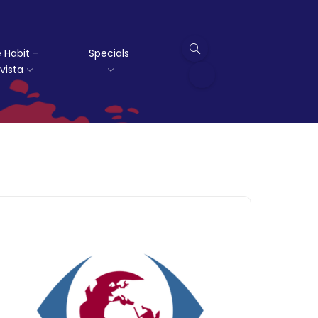
 Habit –
Specials
vista