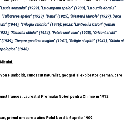
n mare poet si ganditor. Printre volumele sale se numara: versuri:
“Poemele
, “Lauda somnului” (1929), “La cumpana apelor” (1933), “La curtile dorului”
 “Tulburarea apelor” (1923), “Daria” (1925), “Mesterul Manole” (1927), “Arca
turii” (1944), “Trilogia valorilor” (1946); proza: “Luntrea lui Caron” (roman
1922), “Filosofia stilului” (1924), “Fetele unui veac” (1925), “Orizont si stil”
” (1939), “Despre gandirea magica” (1941), “Religie si spirit” (1941), “Stiinta si
ropologice” (1948).
licului.
von Humboldt, cunoscut naturalist, geograf si explorator german, care
mist francez, Laureat al Premiului Nobel pentru Chimie in 1912
n, primul om care a atins Polul Nord la 6 aprilie 1909.