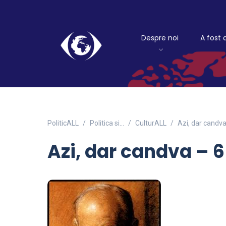
Despre noi
A fost 
PoliticALL
Politica si…
CulturALL
Azi, dar candv
Azi, dar candva – 