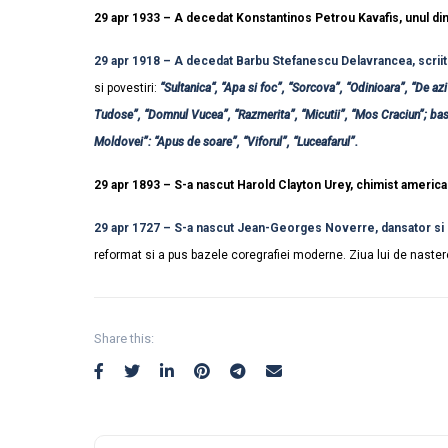
29 apr 1933 – A decedat Konstantinos Petrou Kavafis, unul di
29 apr 1918 – A decedat Barbu Stefanescu Delavrancea, scrii
si povestiri:
“Sultanica“, “Apa si foc”, “Sorcova”, “Odinioara”, “De azi 
Tudose”, “Domnul Vucea”, “Razmerita”, “Micutii”, “Mos Craciun”; basm
Moldovei”: “Apus de soare”, “Viforul”, “Luceafarul”.
29 apr 1893 – S-a nascut Harold Clayton Urey, chimist america
29 apr 1727 – S-a nascut Jean-Georges Noverre, dansator si 
reformat si a pus bazele coregrafiei moderne. Ziua lui de nastere
Share this: