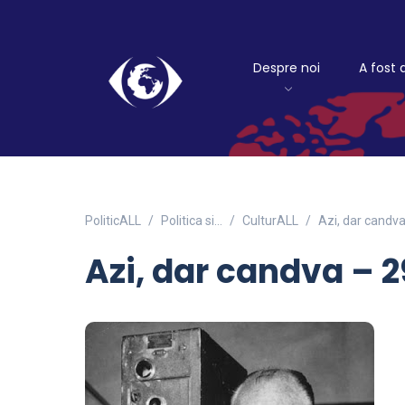
Despre noi
A fost 
PoliticALL
Politica si…
CulturALL
Azi, dar candv
Azi, dar candva – 2