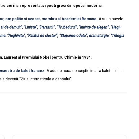
ntre cei mai reprezentativi poeti greci din epoca moderna.
tor, om politic si avocat, membru al Academiei Romane.
A scris nuvele
si de demult”, “Liniste”, “Parazitii”, “Trubadurul”, “Inainte de alegeri”, “Hagi-
e: “Neghinita”, “Palatul de clestar”, “Stapanea odata”; dramaturgie: “Trilogia
n, Laureat al Premiului Nobel pentru Chimie in 1934.
maestru de balet francez.
A adus o noua conceptie in arta baletului, l-a
 a devenit “Ziua internationla a dansului”.