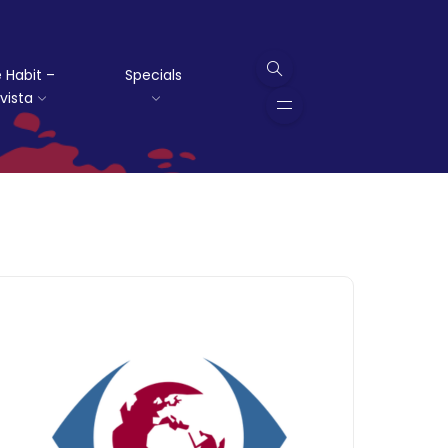
 Habit –
Specials
vista