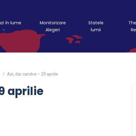
azi în lume
Monitorizare
Statele
The
Alegeri
lumii
Re
a
Azi, dar candva – 29 aprilie
9 aprilie