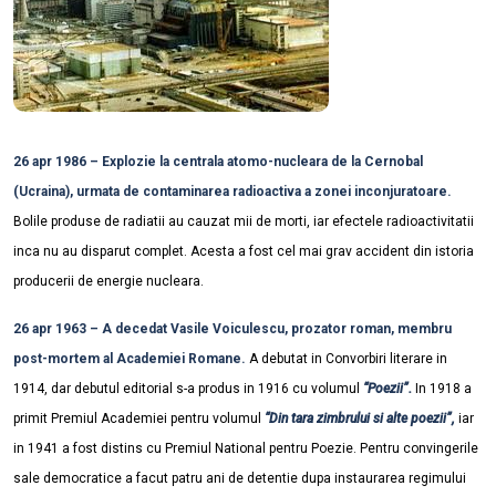
26 apr 1986 – Explozie la centrala atomo-nucleara de la Cernobal
(Ucraina), urmata de contaminarea radioactiva a zonei inconjuratoare.
Bolile produse de radiatii au cauzat mii de morti, iar efectele radioactivitatii
inca nu au disparut complet. Acesta a fost cel mai grav accident din istoria
producerii de energie nucleara.
26 apr 1963 – A decedat Vasile Voiculescu, prozator roman, membru
post-mortem al Academiei Romane.
A debutat in Convorbiri literare in
1914, dar debutul editorial s-a produs in 1916 cu volumul
“Poezii”.
In 1918 a
primit Premiul Academiei pentru volumul
“Din tara zimbrului si alte poezii”,
iar
in 1941 a fost distins cu Premiul National pentru Poezie. Pentru convingerile
sale democratice a facut patru ani de detentie dupa instaurarea regimului