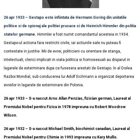
26 apr 1933 – Gestapo este infiintata de Hermann Goring din unitatile
politice si de spionaj ale politiei prusace si de Heinrich Himmler din politia
statelor germane.
Himmler a fost numit comandantul acesteia in 1934.
Gestapo-ul actiona fara restrictii civile, iar actiunile sale nu puteau fi
contestate in justitie. Mii de evrei, politicieni cu orientare de stanga,
intelectuali, clerici implicati in viata politica si homosexuali au disparut in
lagarele de exterminare dupa ce fusesera arestati de Gestapo. In al Doilea
Razboi Mondial, sub conducerea lui Adolf Eichmann a organizat deportarea
evreilor in lagarele de exterminare din Polonia.
26 apr 1933 – S-a nascut Arno Allan Penzias, fizician german, Laureat al
Premiului Nobel pentru Fizica in 1978 impreuna cu Robert Woodrow
Wilson.
26 apr 1932 – S-a nascut Michael Smith, biochimist canadian, Laureat al
Premiului Nobel pentru Chimie in 1993 impreuna cu Kary Mullis.