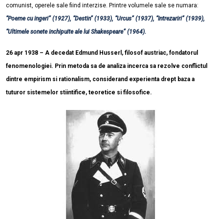
comunist, operele sale fiind interzise. Printre volumele sale se numara:
“Poeme cu ingeri” (1927), “Destin” (1933), “Urcus” (1937), “Intrezariri” (1939),
“Ultimele sonete inchipuite ale lui Shakespeare” (1964).
26 apr 1938 – A decedat Edmund Husserl, filosof austriac, fondatorul
fenomenologiei. Prin metoda sa de analiza incerca sa rezolve conflictul
dintre empirism si rationalism, considerand experienta drept baza a
tuturor sistemelor stiintifice, teoretice si filosofice.