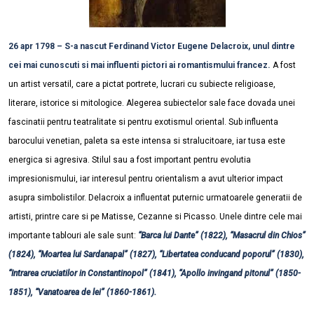
26 apr 1798 – S-a nascut Ferdinand Victor Eugene Delacroix, unul dintre
cei mai cunoscuti si mai influenti pictori ai romantismului francez.
A fost
un artist versatil, care a pictat portrete, lucrari cu subiecte religioase,
literare, istorice si mitologice. Alegerea subiectelor sale face dovada unei
fascinatii pentru teatralitate si pentru exotismul oriental. Sub influenta
barocului venetian, paleta sa este intensa si stralucitoare, iar tusa este
energica si agresiva. Stilul sau a fost important pentru evolutia
impresionismului, iar interesul pentru orientalism a avut ulterior impact
asupra simbolistilor. Delacroix a influentat puternic urmatoarele generatii de
artisti, printre care si pe Matisse, Cezanne si Picasso. Unele dintre cele mai
importante tablouri ale sale sunt:
“Barca lui Dante” (1822), “Masacrul din Chios”
(1824), “Moartea lui Sardanapal” (1827), “Libertatea conducand poporul” (1830),
“Intrarea cruciatilor in Constantinopol” (1841), “Apollo invingand pitonul” (1850-
1851), “Vanatoarea de lei” (1860-1861).