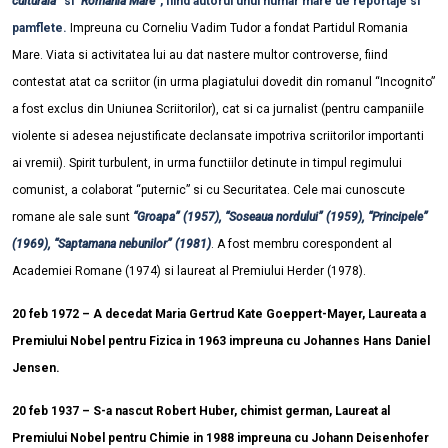
culturala”
si
“Romania Mare”
, fiind autorul unui numar mare de reportaje si
pamflete.
Impreuna cu Corneliu Vadim Tudor a fondat Partidul Romania
Mare. Viata si activitatea lui au dat nastere multor controverse, fiind
contestat atat ca scriitor (in urma plagiatului dovedit din romanul “Incognito”
a fost exclus din Uniunea Scriitorilor), cat si ca jurnalist (pentru campaniile
violente si adesea nejustificate declansate impotriva scriitorilor importanti
ai vremii). Spirit turbulent, in urma functiilor detinute in timpul regimului
comunist, a colaborat “puternic” si cu Securitatea. Cele mai cunoscute
romane ale sale sunt
“Groapa” (1957), “Soseaua nordului” (1959), “Principele”
(1969), “Saptamana nebunilor” (1981)
. A fost membru corespondent al
Academiei Romane (1974) si laureat al Premiului Herder (1978).
20 feb 1972 – A decedat Maria Gertrud Kate Goeppert-Mayer, Laureata a
Premiului Nobel pentru Fizica in 1963 impreuna cu Johannes Hans Daniel
Jensen.
20 feb 1937 – S-a nascut Robert Huber, chimist german, Laureat al
Premiului Nobel pentru Chimie in 1988 impreuna cu Johann Deisenhofer