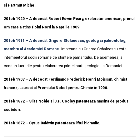
si Hartmut Michel.
20 feb 1920 – A decedat Robert Edwin Peary, explorator american, primul
om care a atins Polul Nord la 6 aprilie 1909.
20 feb 1911 – A decedat Grigore Stefanescu, geolog si paleontolog,
membru al Academiei Romane.
Impreuna cu Grigore Cobalcescu este
intemeietorul scolii romane de stiintele pamantului. De asemenea, a
condus lucrarile pentru elaborarea primei harti geologice a Romaniei.
20 feb 1907 – A decedat Ferdinand Frederick Henri Moissan, chimist
francez, Laureat al Premiului Nobel pentru Chimie in 1906.
20 feb 1872 – Silas Noble si J.P. Cooley patenteaza masina de produs
scobitori.
20 feb 1872 – Cyrus Baldwin patenteaza liftul hidraulic.