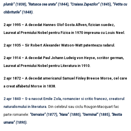
plumb” (1838), “Ratusca cea urata” (1844), “Craiasa Zapezilor” (1845), ”Fetita cu
chibriturile” (1848).
2 apr 1995 – A decedat Hannes Olof Gosta Alfven, fizician suedez,
Laureat al Premiului Nobel pentru Fizica in 1970 impreuna cu Louis Neel.
2 apr 1935 – Sir Robert Alexander Watson-Watt patenteaza radarul.
2 apr 1914 – A decedat Paul Johann Ludwig von Heyse, scriitor german,
Laureat al Premiului Nobel pentru Literatura in 1910.
2 apr 1872 – A decedat americanul Samuel Finley Breese Morse, cel care
a creat alfabetul Morse in 1838.
2 apr 1840 – S-a nascut Emile Zola, romancier si critic francez, creatorul
naturalismului in literatura.
Din celebrul sau ciclu Rougon-Macquart fac
parte romanele:
“Gervaise” (1877), “Nana” (1880), “Germinal” (1885), “Bestia
umana” (1890).