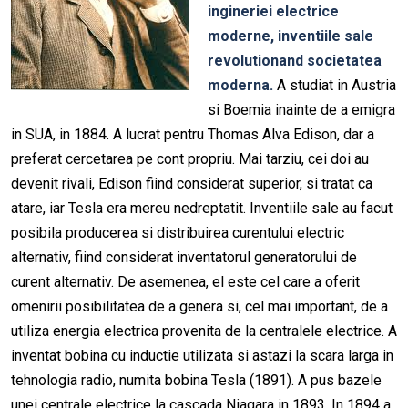
ingineriei electrice
moderne, inventiile sale
revolutionand societatea
moderna.
A studiat in Austria
si Boemia inainte de a emigra
in SUA, in 1884. A lucrat pentru Thomas Alva Edison, dar a
preferat cercetarea pe cont propriu. Mai tarziu, cei doi au
devenit rivali, Edison fiind considerat superior, si tratat ca
atare, iar Tesla era mereu nedreptatit. Inventiile sale au facut
posibila producerea si distribuirea curentului electric
alternativ, fiind considerat inventatorul generatorului de
curent alternativ. De asemenea, el este cel care a oferit
omenirii posibilitatea de a genera si, cel mai important, de a
utiliza energia electrica provenita de la centralele electrice. A
inventat bobina cu inductie utilizata si astazi la scara larga in
tehnologia radio, numita bobina Tesla (1891). A pus bazele
unei centrale electrice la cascada Niagara in 1893. In 1894 a