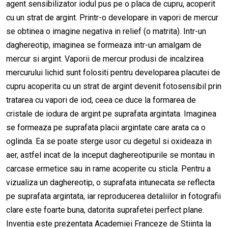
agent sensibilizator iodul pus pe o placa de cupru, acoperit
cu un strat de argint. Printr-o developare in vapori de mercur
se obtinea o imagine negativa in relief (o matrita). Intr-un
daghereotip, imaginea se formeaza intr-un amalgam de
mercur si argint. Vaporii de mercur produsi de incalzirea
mercurului lichid sunt folositi pentru developarea placutei de
cupru acoperita cu un strat de argint devenit fotosensibil prin
tratarea cu vapori de iod, ceea ce duce la formarea de
cristale de iodura de argint pe suprafata argintata. Imaginea
se formeaza pe suprafata placii argintate care arata ca o
oglinda. Ea se poate sterge usor cu degetul si oxideaza in
aer, astfel incat de la inceput daghereotipurile se montau in
carcase ermetice sau in rame acoperite cu sticla. Pentru a
vizualiza un daghereotip, o suprafata intunecata se reflecta
pe suprafata argintata, iar reproducerea detaliilor in fotografii
clare este foarte buna, datorita suprafetei perfect plane.
Inventia este prezentata Academiei Franceze de Stiinta la