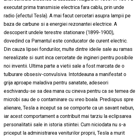
executat prima transmisie electrica fara cablu, prin unde
radio (efectul Tesla). A mai facut cercetari asupra lampii pe
baza de carbune si a energiei rezonantei electrice. A
descoperit undele terestre stationare (1899-1900),
dovedind ca Pamantul este conducator de curent electric.
Din cauza lipsei fondurilor, multe dintre ideile sale au ramas
nerealizate si sunt inca cercetate de ingineri pentru posibile
noi inventii. Ultima parte a vietii sale a fost marcata de o
tulburare obsesiv-convulsiva. Intotdeauna a manifestat o
grija aproape maladiva pentru sanatate, adeseori
eschivandu-se sa dea mana cu cineva pentru ca se temea de
microbi sau de o contaminare cu vreo boala. Predispus spre
alienare, Tesla a inceput sa se comporte ca un savant nebun,
iar acest comportament a contribuit mai tarziu la eclipsarea
personalitatii sale in istoria stiintei. Cum niciodata nu s-a
priceput la administrarea veniturilor proprii, Tesla a murit