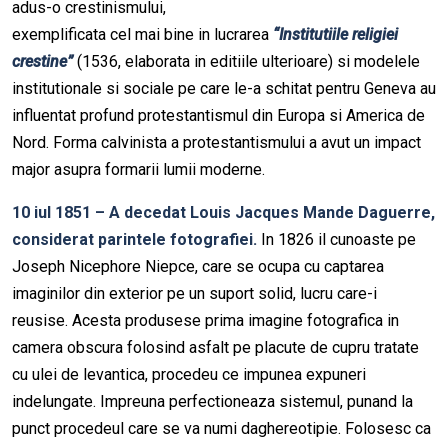
adus-o crestinismului,
exemplificata cel mai bine in lucrarea
“Institutiile religiei
crestine”
(1536, elaborata in editiile ulterioare) si modelele
institutionale si sociale pe care le-a schitat pentru Geneva au
influentat profund protestantismul din Europa si America de
Nord. Forma calvinista a protestantismului a avut un impact
major asupra formarii lumii moderne.
10 iul 1851 – A decedat Louis Jacques Mande Daguerre,
considerat parintele fotografiei.
In 1826 il cunoaste pe
Joseph Nicephore Niepce, care se ocupa cu captarea
imaginilor din exterior pe un suport solid, lucru care-i
reusise. Acesta produsese prima imagine fotografica in
camera obscura folosind asfalt pe placute de cupru tratate
cu ulei de levantica, procedeu ce impunea expuneri
indelungate. Impreuna perfectioneaza sistemul, punand la
punct procedeul care se va numi daghereotipie. Folosesc ca