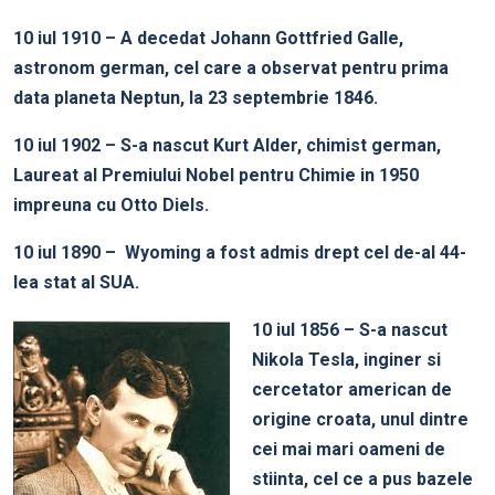
10 iul 1910 – A decedat Johann Gottfried Galle,
astronom german, cel care a observat pentru prima
data planeta Neptun, la 23 septembrie 1846.
10 iul 1902 – S-a nascut Kurt Alder, chimist german,
Laureat al Premiului Nobel pentru Chimie in 1950
impreuna cu Otto Diels.
10 iul 1890 – Wyoming a fost admis drept cel de-al 44-
lea stat al SUA.
10 iul 1856 – S-a nascut
Nikola Tesla, inginer si
cercetator american de
origine croata, unul dintre
cei mai mari oameni de
stiinta, cel ce a pus bazele