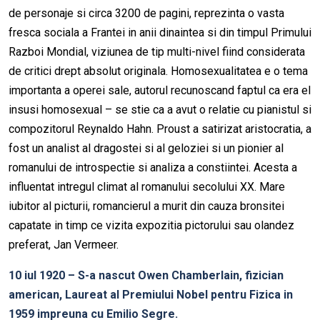
de personaje si circa 3200 de pagini, reprezinta o vasta
fresca sociala a Frantei in anii dinaintea si din timpul Primului
Razboi Mondial, viziunea de tip multi-nivel fiind considerata
de critici drept absolut originala. Homosexualitatea e o tema
importanta a operei sale, autorul recunoscand faptul ca era el
insusi homosexual – se stie ca a avut o relatie cu pianistul si
compozitorul Reynaldo Hahn. Proust a satirizat aristocratia, a
fost un analist al dragostei si al geloziei si un pionier al
romanului de introspectie si analiza a constiintei. Acesta a
influentat intregul climat al romanului secolului XX. Mare
iubitor al picturii, romancierul a murit din cauza bronsitei
capatate in timp ce vizita expozitia pictorului sau olandez
preferat, Jan Vermeer.
10 iul 1920 – S-a nascut Owen Chamberlain, fizician
american, Laureat al Premiului Nobel pentru Fizica in
1959 impreuna cu Emilio Segre.