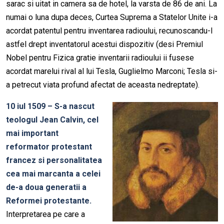
sarac si uitat in camera sa de hotel, la varsta de 86 de ani. La
numai o luna dupa deces, Curtea Suprema a Statelor Unite i-a
acordat patentul pentru inventarea radioului, recunoscandu-l
astfel drept inventatorul acestui dispozitiv (desi Premiul
Nobel pentru Fizica gratie inventarii radioului ii fusese
acordat marelui rival al lui Tesla, Guglielmo Marconi; Tesla si-
a petrecut viata profund afectat de aceasta nedreptate).
10 iul 1509 – S-a nascut
teologul Jean Calvin, cel
mai important
reformator protestant
francez si personalitatea
cea mai marcanta a celei
de-a doua generatii a
Reformei protestante.
Interpretarea pe care a