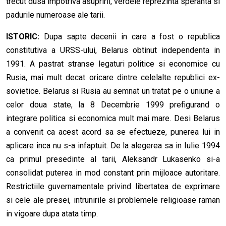
trecut dusa impotriva asupririi, verdele reprezinta speranta si
padurile numeroase ale tarii.
ISTORIC:
Dupa sapte decenii in care a fost o republica
constitutiva a URSS-ului, Belarus obtinut independenta in
1991. A pastrat stranse legaturi politice si economice cu
Rusia, mai mult decat oricare dintre celelalte republici ex-
sovietice. Belarus si Rusia au semnat un tratat pe o uniune a
celor doua state, la 8 Decembrie 1999 prefigurand o
integrare politica si economica mult mai mare. Desi Belarus
a convenit ca acest acord sa se efectueze, punerea lui in
aplicare inca nu s-a infaptuit. De la alegerea sa in Iulie 1994
ca primul presedinte al tarii, Aleksandr Lukasenko si-a
consolidat puterea in mod constant prin mijloace autoritare.
Restrictiile guvernamentale privind libertatea de exprimare
si cele ale presei, intrunirile si problemele religioase raman
in vigoare dupa atata timp.