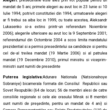
Alegeri:
presedintele este ales prin vot popular pentru un
mandat de 5 ani; primele alegeri au avut loc in 23 Iunie si 10
Iulie 1994; potrivit constitutiei din 1994, urmatoarele alegeri
ar fi trebui sa aiba loc in 1999, cu toate acestea, Aleksandr
Lukasenko si-a extins printr-un referendum Noiembrie
2006); alegerile ulterioare au avut loc la 9 Septembrie 2001;
referendumul din Octombrie 2004 a scos limita mandatului
prezidential si a permis presedintelui sa candideze si pentru
cel de-al treilea mandat (19 Martie 2006) si al patrulea
mandat (19 Decembrie 2010), primul ministru si viceprim-
ministri sunt numiti de presedinte
Puterea legislativa:
Adunare Nationala (Natsionalnoye
Sobraniye) bicamerala formata din Consiliul Republicii sau
Sovet Respubliki (64 de locuri; 56 de membri alesi de catre
consiliile regionale si cele ale orasului Minsk si 8 membri
sunt numiti de preşedinte, pentru un mandat de 4 ani) si