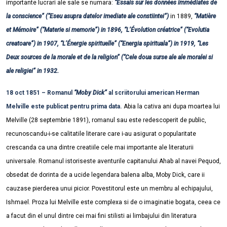
importante lucrari ale sale se numara:
“Essais sur les données immédiates de
la conscience” (“Eseu asupra datelor imediate ale constiintei”)
in 1889,
“Matière
et Mémoire” (“Materie si memorie”) in 1896, “L’Évolution créatrice” (“Evolutia
creatoare”) in 1907, “L’Énergie spirituelle” (“Energia spirituala”) in 1919, “Les
Deux sources de la morale et de la religion” (“Cele doua surse ale ale moralei si
ale religiei” in 1932.
18 oct 1851 – Romanul
“Moby Dick”
al scriitorului american Herman
Melville este publicat pentru prima data.
Abia la cativa ani dupa moartea lui
Melville (28 septembrie 1891), romanul sau este redescoperit de public,
recunoscandu-i-se calitatile literare care i-au asigurat o popularitate
crescanda ca una dintre creatiile cele mai importante ale literaturii
universale. Romanul istoriseste aventurile capitanului Ahab al navei Pequod,
obsedat de dorinta de a ucide legendara balena alba, Moby Dick, care ii
cauzase pierderea unui picior. Povestitorul este un membru al echipajului,
Ishmael. Proza lui Melville este complexa si de o imaginatie bogata, ceea ce
a facut din el unul dintre cei mai fini stilisti ai limbajului din literatura