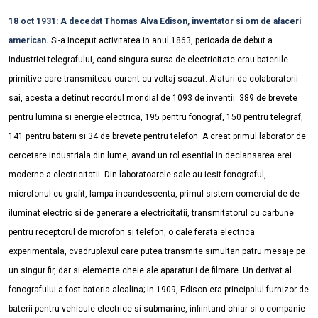
18 oct 1931: A decedat Thomas Alva Edison, inventator si om de afaceri
american.
Si-a inceput activitatea in anul 1863, perioada de debut a
industriei telegrafului, cand singura sursa de electricitate erau bateriile
primitive care transmiteau curent cu voltaj scazut. Alaturi de colaboratorii
sai, acesta a detinut recordul mondial de 1093 de inventii: 389 de brevete
pentru lumina si energie electrica, 195 pentru fonograf, 150 pentru telegraf,
141 pentru baterii si 34 de brevete pentru telefon. A creat primul laborator de
cercetare industriala din lume, avand un rol esential in declansarea erei
moderne a electricitatii. Din laboratoarele sale au iesit fonograful,
microfonul cu grafit, lampa incandescenta, primul sistem comercial de de
iluminat electric si de generare a electricitatii, transmitatorul cu carbune
pentru receptorul de microfon si telefon, o cale ferata electrica
experimentala, cvadruplexul care putea transmite simultan patru mesaje pe
un singur fir, dar si elemente cheie ale aparaturii de filmare. Un derivat al
fonografului a fost bateria alcalina; in 1909, Edison era principalul furnizor de
baterii pentru vehicule electrice si submarine, infiintand chiar si o companie