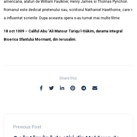
americana, alaturi de William Faulkner, Henry James si Thomas Pynchon.
Romanul este dedicat prietenului sau, scriitorul Nathaniel Hawthorne, care i-
a influentat scrierile. Dupa aceasta opera s-au turnat mai multe filme.
18 oct 1009 – Califul Abu ‘Ali Mansur Tāriqu l-Ḥākim, darama integral
Biserica Sfantului Mormant, din Ierusalim.
Share this:
Previous Post