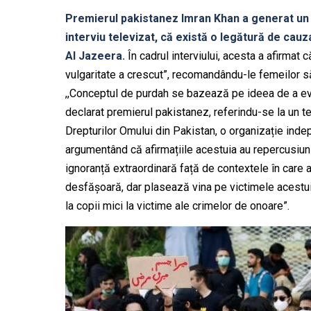
Premierul pakistanez Imran Khan a generat un v
interviu televizat, că există o legătură de cau
Al Jazeera.
În cadrul interviului, acesta a afirmat 
vulgaritate a crescut”, recomandându-le femeilor să
,,Conceptul de purdah se bazează pe ideea de a evit
declarat premierul pakistanez, referindu-se la u
Drepturilor Omului din Pakistan, o organizație indepe
argumentând că afirmațiile acestuia au repercusiuni 
ignoranță extraordinară față de contextele în care a
desfășoară, dar plasează vina pe victimele acestui 
la copii mici la victime ale crimelor de onoare”.