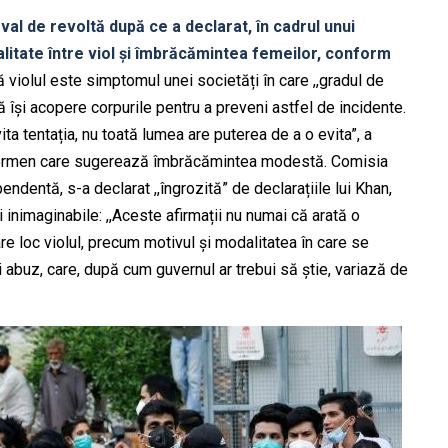
al de revoltă după ce a declarat, în cadrul unui
zalitate între viol și îmbrăcămintea femeilor, conform
că violul este simptomul unei societăți în care ,,gradul de
 își acopere corpurile pentru a preveni astfel de incidente.
a tentația, nu toată lumea are puterea de a o evita”, a
n termen care sugerează îmbrăcămintea modestă. Comisia
ndentă, s-a declarat ,,îngrozită” de declarațiile lui Khan,
inimaginabile: ,,Aceste afirmații nu numai că arată o
re loc violul, precum motivul și modalitatea în care se
abuz, care, după cum guvernul ar trebui să știe, variază de