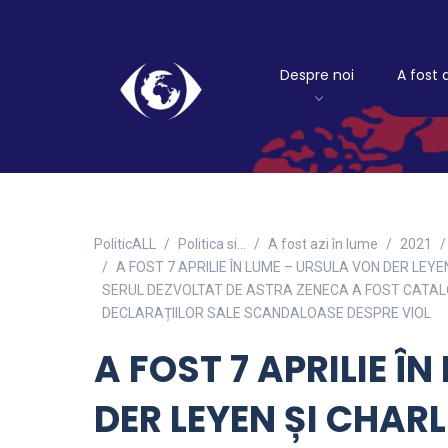
Despre noi
A fost 
PoliticALL
Politica si…
A fost azi în lume
2021
A FOST 7 APRILIE ÎN LUME – URSULA VON DER LEY
SERUL DEZVOLTAT DE ASTRA ZENECA A FOST CATALO
DECLARAȚIILOR SALE SCANDALOASE DESPRE VIOL
A FOST 7 APRILIE Î
DER LEYEN ȘI CHAR