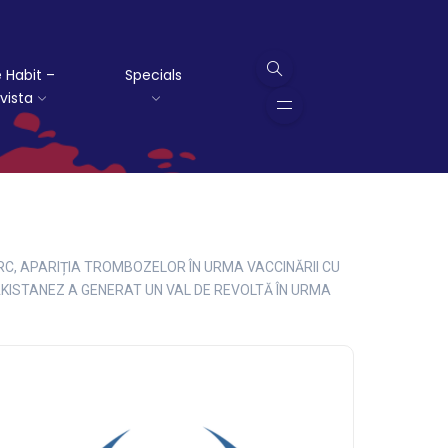
 Habit –
Specials
vista
TURC, APARIȚIA TROMBOZELOR ÎN URMA VACCINĂRII CU
KISTANEZ A GENERAT UN VAL DE REVOLTĂ ÎN URMA