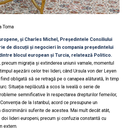
na Toma
ropene, și Charles Michel, Președintele Consiliului
ie de discuții și negocieri în compania președintelui
dintre blocul european și Turcia, relatează Politico.
e, precum migrația și extinderea uniunii vamale, momentul
timpul așezării celor trei lideri, când Ursula von der Leyen
 fiind obligată să se retragă pe o canapea alăturată, în timp
urc. Situația neplăcută a scos la iveală o serie de
probleme semnificative în respectarea drepturilor femeilor,
i Convenția de la Istanbul, acord ce presupune un
 discriminării suferite de acestea. Mai mult decât atât,
i doi lideri europeni, precum și confuzia constantă cu
an extern.