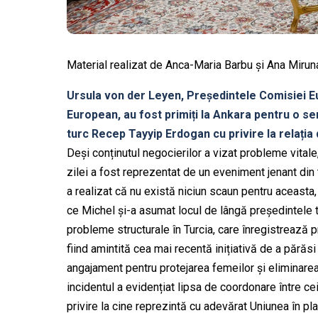
Material realizat de Anca-Maria Barbu și Ana Miru
Ursula von der Leyen, Președintele Comisiei Eu
European, au fost primiți la Ankara pentru o ser
turc Recep Tayyip Erdogan cu privire la relația 
Deși conținutul negocierilor a vizat probleme vital
zilei a fost reprezentat de un eveniment jenant din 
a realizat că nu există niciun scaun pentru aceasta,
ce Michel și-a asumat locul de lângă președintele t
probleme structurale în Turcia, care înregistrează 
fiind amintită cea mai recentă inițiativă de a părăs
angajament pentru protejarea femeilor și eliminarea
incidentul a evidențiat lipsa de coordonare între ce
privire la cine reprezintă cu adevărat Uniunea în pl