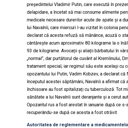
președintelui Vladimir Putin, care execută în preze
delapidare, a încetat să mai consume alimente pentru
medicale necesare durerilor acute de spate și a dure
lui Navalnîi, care miercuri l-au vizitat în colonia p
declarat că acesta refuză să mănânce, acuză o stare 
cântărește acum aproximativ 80 kilograme la o înă
93 de kilograme. Avocații și aliații bărbatului în vâr
„normal”, dar purtătorul de cuvânt al Kremlinului, Dm
tratament special, iar regimul său este același cu ce
opozantului lui Putin, Vadim Kobzev, a declarat că 
începutul acestei săptămâni, Navalnîi a afirmat că a 
închisoare au fost spitalizați cu tuberculoză. Tot m
sănătate a lui Navalnîi sunt deranjante și a cerut aut
Opozantul rus a fost arestat în ianuarie după ce s-a
recuperându-se după ce acesta a fost otrăvit.
Autoritatea de reglementare a medicamentelor 