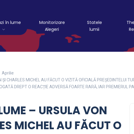
azi în lume
Monitorizare
Statele
The
Alegeri
lumii
Re
Aprilie
EN ȘI CHARLES MICHEL AU FĂCUT O VIZITĂ OFICIALĂ PREȘEDINTELUI 
GATĂ DREPT O REACȚIE ADVERSĂ FOARTE RARĂ, IAR PREMIERUL PA
N LUME – URSULA VON
LES MICHEL AU FĂCUT O