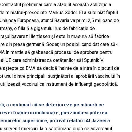
tractul preliminar care a stabilit această achiziție a
de ministrul-președinte Markus Söder. El a subliniat faptul
n Uniunea Europeană, atunci Bavaria va primi 2,5 milioane de
any, o filială a gigantului rus de fabricație de
rașul bavarez Illertissen și este în măsură să fabrice
mare din presa germană. Söder, un posibil candidat care să-i
EMA în martie să grăbească procesul de aprobare pentru
al UE care administrează cetățenilor săi Sputnik V.
aștepte ca EMA să decidă înainte de a intra în discuții de
nul dintre principalii susținători ai aprobării vaccinului în
utilizează vaccinul ca instrument de influență geopolitică,
lnîi, a continuat să se deterioreze pe măsură ce
grevei foamei în închisoare, pierzându-și puterea
membrelor superioare, potrivit relatării Al Jazeera.
 au survenit miercuri, la o săptămână după ce adversarul