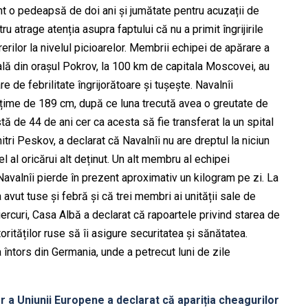
nt o pedeapsă de doi ani și jumătate pentru acuzații de
 atrage atenția asupra faptului că nu a primit îngrijirile
rilor la nivelul picioarelor. Membrii echipei de apărare a
enală din orașul Pokrov, la 100 km de capitala Moscovei, au
de febrilitate îngrijorătoare și tușește. Navalnîi
lțime de 189 cm, după ce luna trecută avea o greutate de
stă de 44 de ani cer ca acesta să fie transferat la un spital
itri Peskov, a declarat că Navalnîi nu are dreptul la niciun
l al oricărui alt deținut. Un alt membru al echipei
Navalnîi pierde în prezent aproximativ un kilogram pe zi. La
avut tuse și febră și că trei membri ai unității sale de
iercuri, Casa Albă a declarat că rapoartele privind starea de
orităților ruse să îi asigure securitatea și sănătatea.
 întors din Germania, unde a petrecut luni de zile
a Uniunii Europene a declarat că apariția cheagurilor