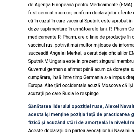
de Agenția Europeană pentru Medicamente (EMA). Con
fost semnat miercuri, conform declarațiilor oferite 
că în cazul în care vaccinul Sputnik este aprobat î
doze suplimentare în următoarele luni. R-Pharm Germ
medicamente R-Pharm, are o linie de producție în o
vaccinul rus, potrivit mai multor mijloace de infor
succeadă Angelei Merkel, a cerut deja oficialilor 
Sputnik V. Ungaria este în prezent singurul membru 
Guvernul german a afirmat până acum că dorește să 
cumpărare, însă între timp Germania s-a impus drept u
Europa. Alte țări occidentale acuză Moscova că își 
acuzații pe care Rusia le respinge.
Sănătatea liderului opoziției ruse, Alexei Nava
acesta își menține poziția față de practicarea 
fizică și acuzând stări de amorțeală la nivelul 
Aceste declarații din partea avocaților lui Navalnîi