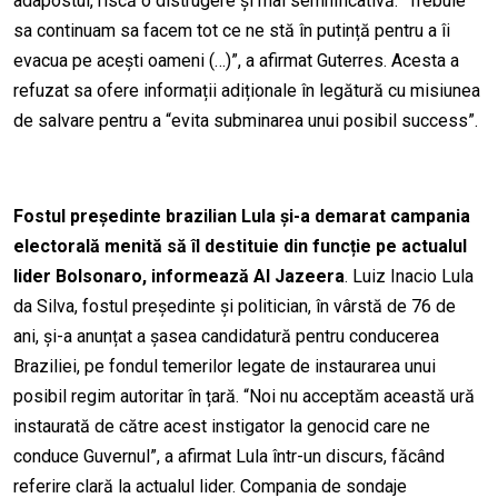
adapostul, risc
ă
o distrugere și mai semnificativă. “Trebuie
sa continuam sa facem tot ce ne st
ă
în putință pentru a îi
evacua pe acești oameni (…)”, a afirmat Guterres. Acesta a
refuzat sa ofere informații adiționale în legătură cu misiunea
de salvare pentru a “evita subminarea unui posibil success”.
Fostul președinte brazilian Lula și-a demarat campania
electoral
ă
menit
ă
s
ă î
l destituie din funcție pe actualul
lider Bolsonaro, informează Al Jazeera
. Luiz Inacio Lula
da Silva, fostul președinte și politician
,
în v
â
rst
ă
de 76 de
ani, și-a anunțat a șasea candidatur
ă
pentru conducerea
Braziliei, pe fondul temerilor legate de instaurarea unui
posibil regim autoritar în țar
ă
. “Noi nu acceptăm aceast
ă
ur
ă
instaurată de către acest
instigator la genocid
care ne
conduce Guvernul”, a afirmat Lula într-un discurs, făcând
referire clară la actualul lider. Compania de sondaje