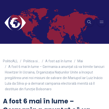
PoliticALL
Politica si…
A fost azi în lume
Mai
A fost 6 mai în lume – Germania a anunțat că va trimite tancuri
Howitzer în Ucraina, Organizația Națiunilor Unite a început
pregătirea unei noi misiuni de salvare din Mariupol iar Luiz Inácio
Lula da Silva și-a demarat campania electorală menită să îl
destituie din funcție Bolsonaro
A fost 6 mai în lume –