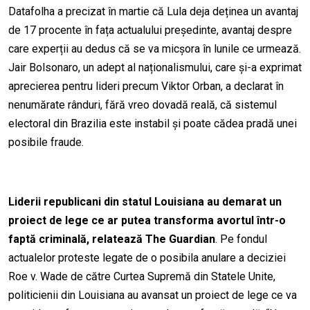
Datafolha a precizat în martie că Lula deja deținea un avantaj
de 17 procente în fața actualului președinte, avantaj despre
care experții au dedus c
ă
se va micșora în lunile ce urmează.
Jair Bolsonaro, un adept al naționalismului, care și-a exprimat
aprecierea pentru lideri precum Viktor Orban, a declarat în
nenumărate rânduri, fără vreo dovad
ă
real
ă
, c
ă
sistemul
electoral din Brazilia este instabil și poate cădea pradă unei
posibile fraude.
Liderii republicani din statul Louisiana au demarat un
proiect de lege ce ar putea transforma avortul într-o
fapt
ă
criminală, relatează The Guardian
. Pe fondul
actualelor proteste legate de
o
posibila anulare a deciziei
Roe v. Wade de către Curtea Supremă din Statele Unite,
politicienii din Louisiana au avansat un proiect de lege ce va