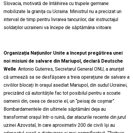
Slovacia, motivată de întâlnirea cu trupele germane
mobilizate la granița cu Ucraina. Ministrul nu a precizat un
interval de timp pentru livrarea tancurilor, dar instructajul
soldaților ucraineni va începe de săptămâna viitoare.
Organizația Națiunilor Unite a început pregătirea unei
noi misiuni de salvare din Mariupol, declară Deutsche
Welle
. Antonio Guterres, Secretarul General ONU, a anunțat
că urmează sa se desfășoare a treia operațiune de salvare a
civililor blocați în orașul asediat Mariupol, din sudul Ucrainei,
precizând că autoritățile fac tot posibilul pentru a scoate
oamenii din, ceea ce descrie el, un “peisaj de coșmar”.
Bombardamentele din ultimele săptămâni deja au
transformat orașul într-o ruin
ă
, dar atacurile recente din jurul
uzinei Azovstal, în care aproximativ 200 de civili își au