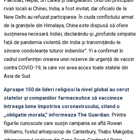
Pakistan, Nepal, Sri Lanka și Bangladesh. Unul din principalii
rivali locali ai Chinei, India, a fost invitat, dar oficialii de la
New Delhi au refuzat participarea. În ciuda conflictului armat
de la granițele din Himalaya, China este dispusă să ofere
susținerea necesară Indiei, declarându-și „profunda simpatie
față de pandemia violentă din India și transmițându-le
sincere condoleanțe tuturor indienilor”. Yi a confirmat în
cadrul conferinței crearea unei rezerve de urgență de vaccin
contra COVID-19, la care vor avea acces toate statele din
Asia de Sud.
Aproape 150 de lideri religiosi la nivel global au cerut
statelor și companiilor farmaceutice să vaccineze
întreaga lume împotriva coronavirusului, citand o
,,obligatie morala,” informeaza The Guardian.
Printre
figurile cunoscute care susțin campania se află Rowan
Williams, fostul arhiepiscop de Canterbury, Thabo Makgoba,