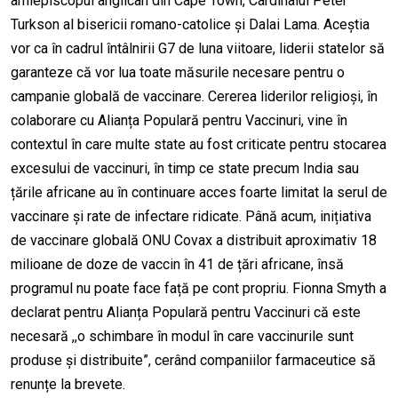
arhiepiscopul anglican din Cape Town, Cardinalul Peter
Turkson al bisericii romano-catolice și Dalai Lama. Aceștia
vor ca în cadrul întâlnirii G7 de luna viitoare, liderii statelor să
garanteze că vor lua toate măsurile necesare pentru o
campanie globală de vaccinare. Cererea liderilor religioși, în
colaborare cu Alianța Populară pentru Vaccinuri, vine în
contextul în care multe state au fost criticate pentru stocarea
excesului de vaccinuri, în timp ce state precum India sau
țările africane au în continuare acces foarte limitat la serul de
vaccinare și rate de infectare ridicate. Până acum, inițiativa
de vaccinare globală ONU Covax a distribuit aproximativ 18
milioane de doze de vaccin în 41 de țări africane, însă
programul nu poate face față pe cont propriu. Fionna Smyth a
declarat pentru Alianța Populară pentru Vaccinuri că este
necesară ,,o schimbare în modul în care vaccinurile sunt
produse și distribuite”, cerând companiilor farmaceutice să
renunțe la brevete.