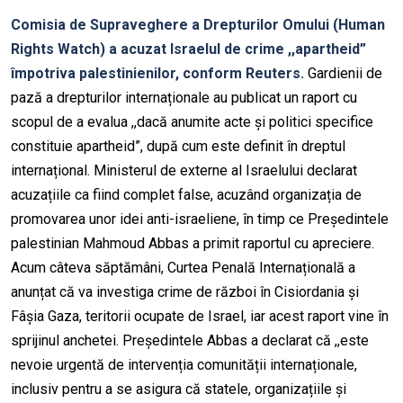
Comisia de Supraveghere a Drepturilor Omului (Human
Rights Watch) a acuzat Israelul de crime ,,apartheid”
împotriva palestinienilor, conform Reuters.
Gardienii de
pază a drepturilor internaționale au publicat un raport cu
scopul de a evalua ,,dacă anumite acte și politici specifice
constituie apartheid”, după cum este definit în dreptul
internațional. Ministerul de externe al Israelului declarat
acuzațiile ca fiind complet false, acuzând organizația de
promovarea unor idei anti-israeliene, în timp ce Președintele
palestinian Mahmoud Abbas a primit raportul cu apreciere.
Acum câteva săptămâni, Curtea Penală Internațională a
anunțat că va investiga crime de război în Cisiordania și
Fâșia Gaza, teritorii ocupate de Israel, iar acest raport vine în
sprijinul anchetei. Președintele Abbas a declarat că ,,este
nevoie urgentă de intervenția comunității internaționale,
inclusiv pentru a se asigura că statele, organizațiile și