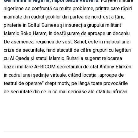
Germania în Nigeria, raportează Reuters.
Forțele militare
nigeriene se confruntă cu multe probleme, printre care răpiri
înarmate din cadrul școlilor din partea de nord-est a țării,
piraterie în Golful Guineea și insurecția grupului militant
islamic Boko Haram, în desfășurare de aproape un deceniu.
De asemenea, regiunea de vest, Sahel, este în mijlocul unei
crize de securitate, fiind atacată de către grupuri cu legături
cu Al Qaeda și statul islamic. Buhari a sugerat relocarea
bazei militare AFRICOM secretarului de stat Antony Blinken
în cadrul unei ședințe virtuale, citând locația ,,aproape de
teatrul de operare” drept motiv, pe lângă toate provocările
de securitate din ce în ce mai serioase ale statului african.