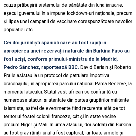
cauza prăbușirii sistemului de sănătate din luna ianuarie,
eșecul guvernului în a impune lockdown-uri naționale, precum
și lipsa unei campanii de vaccinare corespunzătoare nevoilor
populatiei etc.
Cei doi jurnaliști spanioli care au fost răpiți în
apropierea unei rezervații naturale din Burkina Faso au
fost uciși, conform primului-ministru de la Madrid,
Pedro Sánchez, raportează BBC.
David Beriain și Roberto
Fraile asistau la un protocol de patrulare împotriva
braconajului, în apropierea parcului național Pama Reserve, la
momentul atacului. Statul vest-african se confruntă cu
numeroase atacuri și atentate din partea grupărilor militante
islamiste, astfel de evenimente fiind recurente atât pe tot
teritoriul fostei colonii franceze, cât și în state vecine
precum Niger și Mali. În urma atacului, doi soldați din Burkina
au fost grav răniți, unul a fost capturat, iar toate armele și