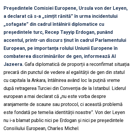
Președintele Comisiei Europene, Ursula von der Leyen,
a declarat că s-a „simțit rănită” în urma incidentului
„sofagate” din cadrul întâlnirii diplomatice cu
președintele turc, Recep Tayyip Erdogan, punând
accentul, printr-un discurs ținut în cadrul Parlamentului
European, pe importanța rolului Uniunii Europene în
combaterea discriminărilor de gen, informează Al
Jazeera.
Gafa diplomatică de proporții a reconfirmat situația
precară din punctul de vedere al egalității de gen din statul
cu capitala la Ankara, întâlnirea având loc la puțină vreme
după retragerea Turciei din Convenția de la Istanbul. Liderul
european a mai declarat că „nu este vorba despre
aranjamente de scaune sau protocol, ci această problemă
este fondată pe temelia identității noastre”. Von der Leyen
nu i-a blamat public nici pe Erdogan și nici pe președintele
Consiliului European, Charles Michel.