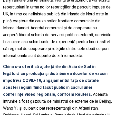
părți rămâne una tensionată, Franța avertizând că vor exista
repercusiuni în urma noilor restricțiilor de pescuit impuse de
UK, în timp ce neliniștea publică din Irlanda de Nord este în
plină creștere din cauza noilor frontiere comerciale din
Marea Irlandei. Acordul comercial și de cooperare nu
acoperă liberul schimb de servicii, politica externă, serviciile
financiare sau schimburile de experiență pentru tineri, astfel
că regimul de cooperare și relațiile dintre cele două corpuri
internaționale sunt departe de a fi remediate.
China s-a oferit să ajute țările din Asia de Sud în
legătură cu producția și distribuirea dozelor de vaccin
împotriva COVID-19, angajamentul față de statele
acestei regiuni fiind făcut public în cadrul unei
conferințe video regionale, conform Reuters.
Această
întrunire a fost găzduită de ministrul de externe de la Beijing,
Wang Yi, și au participat reprezentanții din Afganistan,