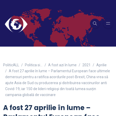
PoliticALL
Politica si…
A fost azi în lume
2021
Aprilie
A fost 27 aprilie în lume – Parlamentul European face ultimele
demersuri pentru a ratifica acordurile post-Brexit, China vrea să
ajute Asia de Sud cu producerea și distribuirea vaccinurilor anti
Covid-19, iar 150 de lideri religioși din toată lumea susțin
campania globală de vaccinare
A fost 27 aprilie în lume –