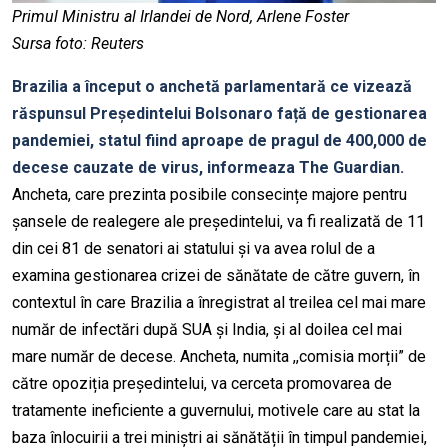
Primul Ministru al Irlandei de Nord, Arlene Foster
Sursa foto: Reuters
Brazilia a început o anchetă parlamentară ce vizează
răspunsul Președintelui Bolsonaro față de gestionarea
pandemiei, statul fiind aproape de pragul de 400,000 de
decese cauzate de virus, informeaza The Guardian.
Ancheta, care prezinta posibile consecințe majore pentru
șansele de realegere ale președintelui, va fi realizată de 11
din cei 81 de senatori ai statului și va avea rolul de a
examina gestionarea crizei de sănătate de către guvern, în
contextul în care Brazilia a înregistrat al treilea cel mai mare
număr de infectări după SUA și India, și al doilea cel mai
mare număr de decese. Ancheta, numita ,,comisia morții” de
către opoziția președintelui, va cerceta promovarea de
tratamente ineficiente a guvernului, motivele care au stat la
baza înlocuirii a trei miniștri ai sănătății în timpul pandemiei,