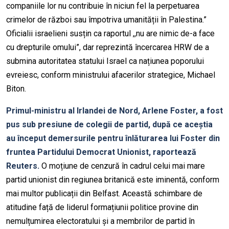
companiile lor nu contribuie în niciun fel la perpetuarea
crimelor de război sau împotriva umanității în Palestina.”
Oficialii israelieni susțin ca raportul ,,nu are nimic de-a face
cu drepturile omului”, dar reprezintă încercarea HRW de a
submina autoritatea statului Israel ca națiunea poporului
evreiesc, conform ministrului afacerilor strategice, Michael
Biton.
Primul-ministru al Irlandei de Nord, Arlene Foster, a fost
pus sub presiune de colegii de partid, după ce aceștia
au început demersurile pentru înlăturarea lui Foster din
fruntea Partidului Democrat Unionist, raportează
Reuters.
O moțiune de cenzură în cadrul celui mai mare
partid unionist din regiunea britanică este iminentă, conform
mai multor publicații din Belfast. Această schimbare de
atitudine față de liderul formațiunii politice provine din
nemulțumirea electoratului și a membrilor de partid în