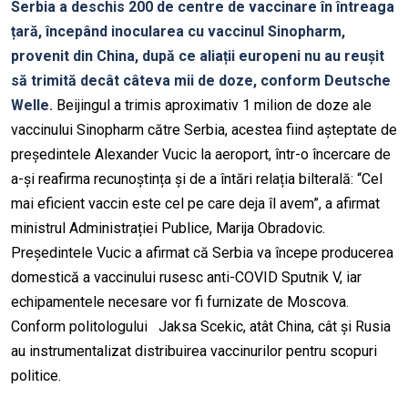
Serbia a deschis 200 de centre de vaccinare în întreaga
țară, începând inocularea cu vaccinul Sinopharm,
provenit din China, după ce aliații europeni nu au reușit
să trimită decât câteva mii de doze, conform Deutsche
Welle.
Beijingul a trimis aproximativ 1 milion de doze ale
vaccinului Sinopharm către Serbia, acestea fiind așteptate de
președintele Alexander Vucic la aeroport, într-o încercare de
a-și reafirma recunoștința și de a întări relația bilterală: “Cel
mai eficient vaccin este cel pe care deja îl avem”, a afirmat
ministrul Administrației Publice, Marija Obradovic.
Președintele Vucic a afirmat că Serbia va începe producerea
domestică a vaccinului rusesc anti-COVID Sputnik V, iar
echipamentele necesare vor fi furnizate de Moscova.
Conform politologului Jaksa Scekic, atât China, cât și Rusia
au instrumentalizat distribuirea vaccinurilor pentru scopuri
politice.