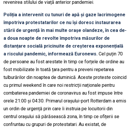
revenirea stilului de viață anterior pandemiei.
Poliția a intervenit cu tunuri de apă și gaze lacrimogene
împotriva protestatarilor ce nu își doresc instaurarea
stării de urgență în mai multe orașe olandeze, în cea de-
a doua noapte de revolte împotriva măsurilor de
distanțare socială pricinuite de creșterea exponențială
a riscului pandemic, informează Euronews.
Cel puțin 70
de persoane au fost arestate în timp ce forțele de ordine au
fost mobilizate în toată țara pentru a preveni repetarea
tulburărilor din noaptea de duminică. Aceste proteste coincid
cu primul weekend în care noi restricții naționale pentru
combaterea pandemiei de coronavirus au fost impuse între
orele 21:00 și 04:30. Primarul orașului-port Rotterdam a emis
un ordin de urgență prin care îi instruia pe locuitorii din
centrul orașului să părăsească zona, în timp ce ofițerii se
confruntau cu grupuri de protestatari. Au existat, de