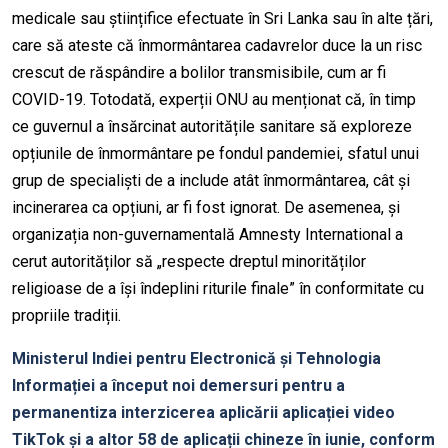
medicale sau științifice efectuate în Sri Lanka sau în alte țări,
care să ateste că înmormântarea cadavrelor duce la un risc
crescut de răspândire a bolilor transmisibile, cum ar fi
COVID-19. Totodată, experții ONU au menționat că, în timp
ce guvernul a însărcinat autoritățile sanitare să exploreze
opțiunile de înmormântare pe fondul pandemiei, sfatul unui
grup de specialiști de a include atât înmormântarea, cât și
incinerarea ca opțiuni, ar fi fost ignorat. De asemenea, și
organizația non-guvernamentală Amnesty International a
cerut autorităților să „respecte dreptul minorităților
religioase de a își îndeplini riturile finale” în conformitate cu
propriile tradiții.
Ministerul Indiei pentru Electronică și Tehnologia
Informației a început noi demersuri pentru a
permanentiza interzicerea aplicării aplicației video
TikTok și a altor 58 de aplicații chineze în iunie, conform