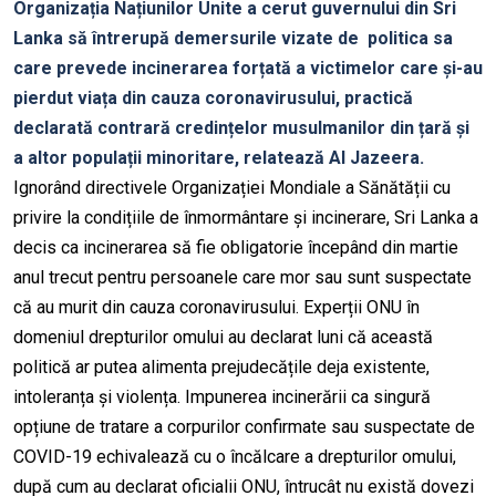
Organizația Națiunilor Unite a cerut guvernului din Sri
Lanka să întrerupă demersurile vizate de politica sa
care prevede incinerarea forțată a victimelor care și-au
pierdut viața din cauza coronavirusului, practică
declarată contrară credințelor musulmanilor din țară și
a altor populații minoritare, relatează Al Jazeera.
Ignorând directivele Organizației Mondiale a Sănătății cu
privire la condițiile de înmormântare și incinerare, Sri Lanka a
decis ca incinerarea să fie obligatorie începând din martie
anul trecut pentru persoanele care mor sau sunt suspectate
că au murit din cauza coronavirusului. Experții ONU în
domeniul drepturilor omului au declarat luni că această
politică ar putea alimenta prejudecățile deja existente,
intoleranța și violența. Impunerea incinerării ca singură
opțiune de tratare a corpurilor confirmate sau suspectate de
COVID-19 echivalează cu o încălcare a drepturilor omului,
după cum au declarat oficialii ONU, întrucât nu există dovezi