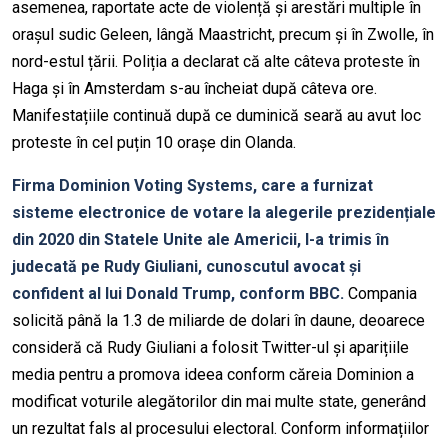
asemenea, raportate acte de violență și arestări multiple în
orașul sudic Geleen, lângă Maastricht, precum și în Zwolle, în
nord-estul țării. Poliția a declarat că alte câteva proteste în
Haga și în Amsterdam s-au încheiat după câteva ore.
Manifestațiile continuă după ce duminică seară au avut loc
proteste în cel puțin 10 orașe din Olanda.
Firma Dominion Voting Systems, care a furnizat
sisteme electronice de votare la alegerile prezidențiale
din 2020 din Statele Unite ale Americii, l-a trimis în
judecată pe Rudy Giuliani, cunoscutul avocat și
confident al lui Donald Trump, conform BBC.
Compania
solicită până la 1.3 de miliarde de dolari în daune, deoarece
consideră că Rudy Giuliani a folosit Twitter-ul și aparițiile
media pentru a promova ideea conform căreia Dominion a
modificat voturile alegătorilor din mai multe state, generând
un rezultat fals al procesului electoral. Conform informațiilor