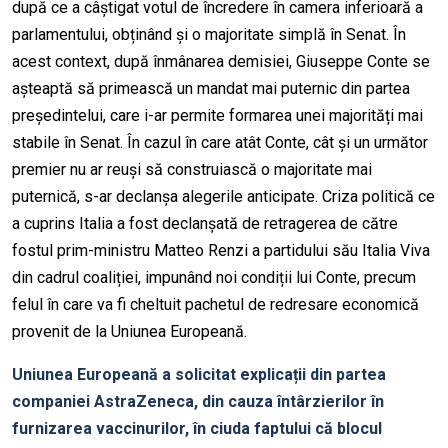
după ce a câștigat votul de încredere în camera inferioară a
parlamentului, obținând și o majoritate simplă în Senat. În
acest context, după înmânarea demisiei, Giuseppe Conte se
așteaptă să primească un mandat mai puternic din partea
președintelui, care i-ar permite formarea unei majorități mai
stabile în Senat. În cazul în care atât Conte, cât și un următor
premier nu ar reuși să construiască o majoritate mai
puternică, s-ar declanșa alegerile anticipate. Criza politică ce
a cuprins Italia a fost declanșată de retragerea de către
fostul prim-ministru Matteo Renzi a partidului său Italia Viva
din cadrul coaliției, impunând noi condiții lui Conte, precum
felul în care va fi cheltuit pachetul de redresare economică
provenit de la Uniunea Europeană.
Uniunea Europeană a solicitat explicații din partea
companiei AstraZeneca, din cauza întârzierilor în
furnizarea vaccinurilor, în ciuda faptului că blocul