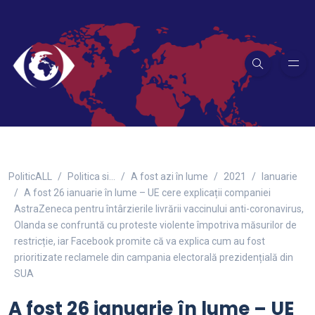
PoliticALL
Politica si…
A fost azi în lume
2021
Ianuarie
A fost 26 ianuarie în lume – UE cere explicații companiei
AstraZeneca pentru întârzierile livrării vaccinului anti-coronavirus,
Olanda se confruntă cu proteste violente împotriva măsurilor de
restricție, iar Facebook promite că va explica cum au fost
prioritizate reclamele din campania electorală prezidențială din
SUA
A fost 26 ianuarie în lume – UE