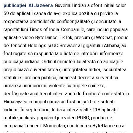
publicației Al Jazeera
. Guvernul indian a oferit inițial celor
59 de aplicații șansa de a-și explica poziția cu privire la
respectarea politicilor de confidențialitate și securitate, a
raportat luni Times of India. Companiile, care includ populara
aplicație video ByteDance TikTok, precum și WeChat, produs
de Tencent Holdings și UC Browser al gigantului Alibaba, au
fost rugate să răspundă la o listă de întrebări, informează
publicația indiană. Ordinul ministerului atestă că aplicațiile
prejudiciază suveranitatea și integritatea Indiei, securitatea
statului și ordinea publică, iar acest decret a survenit ca
urmare a unor ciocniri violente cu trupele chineze,
desfășurate anul trecut într-o zonă de frontieră contestată în
Himalaya și în timpul căruia au fost uciși 20 de soldați
indieni. În septembrie, India a interzis alte 118 aplicații
mobile, inclusiv popularul joc video PUBG, produs de
compania Tencent. Momentan, conducerea ByteDance nu a