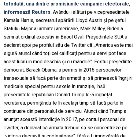
totodată, una dintre promisiunile campaniei electorale,
informează Reuters.
Avându-i alături pe vicepreședintele
Kamala Harris, secretarul apărării Lloyd Austin și pe șeful
Statului Major al armatei americane, Mark Milley, Biden a
semnat ordinul executiv în Biroul Oval. Președintele SUA a
declarat apoi pe profilul său de Twitter că ,,America este mai
sigură atunci când toți cei calificați pentru a servi pot face
acest lucru în mod deschis și cu mândrie”. Fostul președinte
democrat, Barack Obama, a permis în 2016 persoanelor
transexuale să facă parte din armată și să primească îngrijiri
medicale special pentru sexele în tranziție, însă
președintele republican Donald Trump le-a înghețat
recrutarea, permițându-le în același timp să facă parte în
continuare din personalul de serviciu. Atunci când Trump a
anunțat această interdicție în 2017, pe contul personal de
Twitter, a declarat că armata trebuie să se concentreze pe
„victoria decisivă și copleșitoare”, fără a fi împovărată de