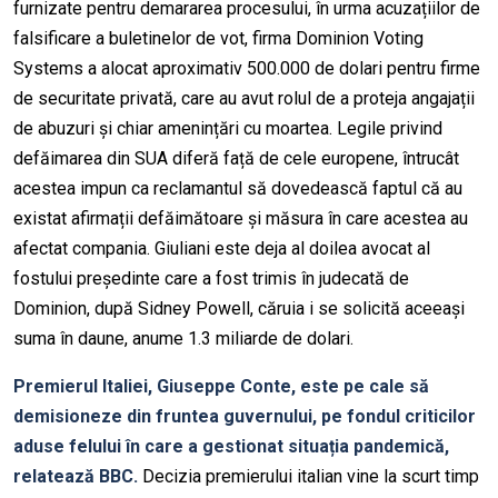
furnizate pentru demararea procesului, în urma acuzațiilor de
falsificare a buletinelor de vot, firma Dominion Voting
Systems a alocat aproximativ 500.000 de dolari pentru firme
de securitate privată, care au avut rolul de a proteja angajații
de abuzuri și chiar amenințări cu moartea. Legile privind
defăimarea din SUA diferă față de cele europene, întrucât
acestea impun ca reclamantul să dovedească faptul că au
existat afirmații defăimătoare și măsura în care acestea au
afectat compania. Giuliani este deja al doilea avocat al
fostului președinte care a fost trimis în judecată de
Dominion, după Sidney Powell, căruia i se solicită aceeași
suma în daune, anume 1.3 miliarde de dolari.
Premierul Italiei, Giuseppe Conte, este pe cale să
demisioneze din fruntea guvernului, pe fondul criticilor
aduse felului în care a gestionat situația pandemică,
relatează BBC.
Decizia premierului italian vine la scurt timp