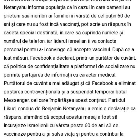
Netanyahu informa populația ca în cazul în care oamenii au
prieteni sau membri ai familiei în vârstă de cel puțin 60 de
ani și care nu au fost încă vaccinați, pot scrie un răspuns în
caseta special destinată, în care să cuprindă numele și
numărul de telefon, iar liderul israelian îi va contacta
personal pentru a-i convinge să accepte vaccinul. După ce a
luat măsuri, Facebook a declarat, printr-un purtător de cuvânt,
că politica de confidențialitate a platformei de socializare nu
permite partajarea de informații cu caracter medical.
Purtătorul de cuvânt a mai adăugat și că Facebook a eliminat
postarea contravențională și a suspendat temporar botul
Messenger, cel care împărtășea acest conținut. Partidul
Likud, condus de Benjamin Netanyahu, a emis o declarație ca
răspuns, afirmând că scopul acestui mesaj a fost să
încurajeze israelienii cu vârsta peste 60 de ani să se
vaccineze pentru a-și salva viața și pentru a contribui la