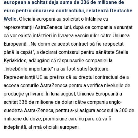
european a achitat deja suma de 336 de milioane de
euro pentru onorarea contractului, relatează Deutsche
Welle.
Oficialii europeni au solicitat o întâlnire cu
reprezentanții AstraZeneca luni, după ce compania a anunțat
că vor există întârzieri în livrarea vaccinurilor către Uniunea
Europeană. ,,Ne dorim ca acest contract să fie respectat
până la capăt”, a declarat comisarul pentru sănătate Stella
Kyriakides, adăugând că răspunsurile companiei la
,,întrebările importante’’ nu au fost satisfăcătoare.
Reprezentanții UE au pretins că au dreptul contractual de a
accesa conturile AstraZeneca pentru a verifica nivelurile de
producție și livrare. În luna august, Uniunea Europeană a
achitat 336 de milioane de dolari către compania anglo-
suedeză Astra-Zeneca, pentru a-și asigura accesul la 300 de
milioane de doze, promisiune care nu pare că va fi
îndeplinită, afirmă oficialii europeni.