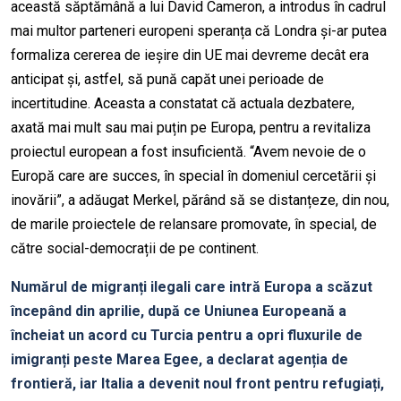
această săptămână a lui David Cameron, a introdus în cadrul
mai multor parteneri europeni speranța că Londra și-ar putea
formaliza cererea de ieșire din UE mai devreme decât era
anticipat și, astfel, să pună capăt unei perioade de
incertitudine. Aceasta a constatat că actuala dezbatere,
axată mai mult sau mai puțin pe Europa, pentru a revitaliza
proiectul european a fost insuficientă. “Avem nevoie de o
Europă care are succes, în special în domeniul cercetării și
inovării”, a adăugat Merkel, părând să se distanțeze, din nou,
de marile proiectele de relansare promovate, în special, de
către social-democrații de pe continent.
Numărul de migranți ilegali care intră Europa a scăzut
începând din aprilie, după ce Uniunea Europeană a
încheiat un acord cu Turcia pentru a opri fluxurile de
imigranți peste Marea Egee, a declarat agenția de
frontieră, iar Italia a devenit noul front pentru refugiați,