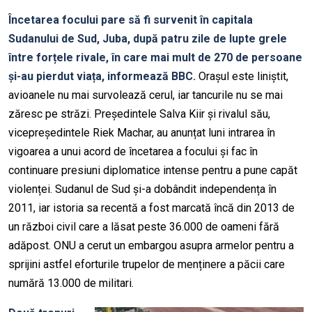
Încetarea focului pare să fi survenit în capitala
Sudanului de Sud, Juba, după patru zile de lupte grele
între forțele rivale, în care mai mult de 270 de persoane
și-au pierdut viața, informează BBC.
Orașul este liniștit,
avioanele nu mai survolează cerul, iar tancurile nu se mai
zăresc pe străzi. Președintele Salva Kiir și rivalul său,
vicepreședintele Riek Machar, au anunțat luni intrarea în
vigoarea a unui acord de încetarea a focului și fac în
continuare presiuni diplomatice intense pentru a pune capăt
violenței. Sudanul de Sud și-a dobândit independența în
2011, iar istoria sa recentă a fost marcată încă din 2013 de
un război civil care a lăsat peste 36.000 de oameni fără
adăpost. ONU a cerut un embargou asupra armelor pentru a
sprijini astfel eforturile trupelor de menținere a păcii care
numără 13.000 de militari.