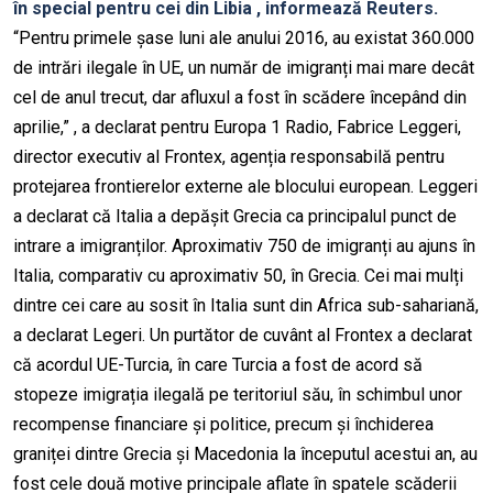
în special pentru cei din Libia , informează Reuters.
“Pentru primele șase luni ale anului 2016, au existat 360.000
de intrări ilegale în UE, un număr de imigranți mai mare decât
cel de anul trecut, dar afluxul a fost în scădere începând din
aprilie,” , a declarat pentru Europa 1 Radio, Fabrice Leggeri,
director executiv al Frontex, agenția responsabilă pentru
protejarea frontierelor externe ale blocului european. Leggeri
a declarat că Italia a depășit Grecia ca principalul punct de
intrare a imigranților. Aproximativ 750 de imigranți au ajuns în
Italia, comparativ cu aproximativ 50, în Grecia. Cei mai mulți
dintre cei care au sosit în Italia sunt din Africa sub-sahariană,
a declarat Legeri. Un purtător de cuvânt al Frontex a declarat
că acordul UE-Turcia, în care Turcia a fost de acord să
stopeze imigrația ilegală pe teritoriul său, în schimbul unor
recompense financiare și politice, precum și închiderea
graniței dintre Grecia și Macedonia la începutul acestui an, au
fost cele două motive principale aflate în spatele scăderii