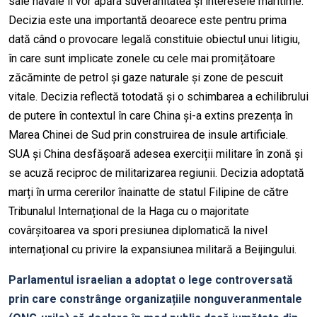
sale navale îi vor apăra suveranitatea și interesele maritime.
Decizia este una importantă deoarece este pentru prima
dată când o provocare legală constituie obiectul unui litigiu,
în care sunt implicate zonele cu cele mai promițătoare
zăcăminte de petrol și gaze naturale și zone de pescuit
vitale. Decizia reflectă totodată și o schimbarea a echilibrului
de putere în contextul în care China și-a extins prezența în
Marea Chinei de Sud prin construirea de insule artificiale.
SUA și China desfășoară adesea exerciții militare în zonă și
se acuză reciproc de militarizarea regiunii. Decizia adoptată
marți în urma cererilor înainatte de statul Filipine de către
Tribunalul Internațional de la Haga cu o majoritate
covârșitoarea va spori presiunea diplomatică la nivel
internațional cu privire la expansiunea militară a Beijingului.
Parlamentul israelian a adoptat o lege controversată
prin care constrânge organizațiile nonguveranmentale