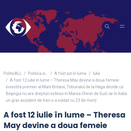
PoliticALL
Politica si…
A fost azi în lume
Iulie
A fost 12 iulie în lume – Theresa May devine a doua femeie
învestită premier al Marii Britanii, Tribunalul de la Haga decide că
Beijingul nu are drepturi extinse în Marea Chinei de Sud, iar în Italia
un grav accident de tren s-a soldat cu 23 de morți
A fost 12 iulie în lume – Theresa
May devine a doua femeie