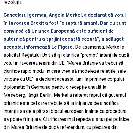
rezoluția.
Cancelarul german, Angela Merkel, a declarat că votul
în favoarea Brexit a fost “o ruptură amară. Dar eu sunt
convinsă că Uniunea Europeană este suficient de
puternică pentru a sprijini această cezură”, a adăugat
aceasta, informează Le Figaro.
De asemenea, Merkel a
solicitat Regatului Unit să-și clarifice “prompt” intențiile după
votul în favoarea ieșirii din UE. “Marea Britanie va trebui să
clarifice rapid modul în care vrea să modeleze relațiile sale
viitoare cu UE”, a declarat aceasta, luni, la primirea corpului
diplomatic în Germania pentru o recepție anuală la
Meseberg, lângă Berlin. Merkel a reiterat faptul că guvernul
britanic este cel care trebuie să ia inițiativa de a notifica
intenția sa de a părăsi blocul european înainte ca procedura
să poate fi inițiată. Clarificarea mai repedă a situației politice
din Marea Britanie de după referendum, cu plecarea din