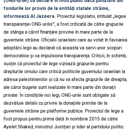
(ONG-urile) să declare în mod public dacă jumătate din
fondurile lor provin de la entități statale străine,
informează Al Jazeera.
Proiectul legislativ, intitulat „legea
transparenței ONG-urilor”, a fost criticată de către grupurile
de stânga a cărot finanțare provine în mare parte de la
guvernele străine. Oficialii israelieni care au votat în favoarea
adoptării legii au declarat că aceasta va servi unor scopuri
democratice și va impulsiona transparența. Criticii, în schimb,
susțin că proiectul de lege vizează grupurile pentru
drepturile omului care critică politicile guvernului israelian la
adresa palestinienilor și că nu va afecta grupurile de dreapta,
ale căror bugete sunt realizate în mare parte din donații
private. În condițiile noi legi, ONG-urile sunt obligate să
dezvăluie detalii cu privire la donațiile primite de la
guvernele străine pe platforme publice. Proiectul de lege a
fost propus pentru prima dată în noimbrie 2015 de către
Ayelet Shaked, ministrul Justiției și lider al partidului politic