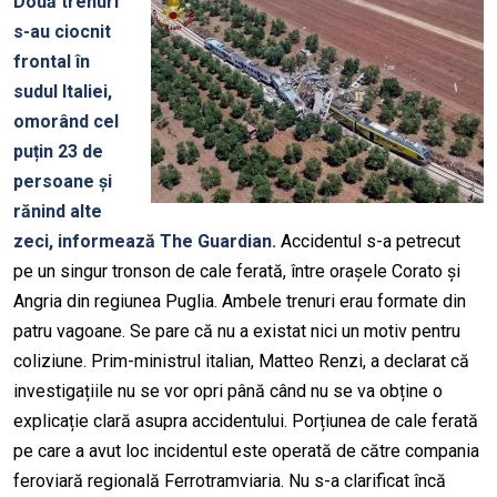
Două trenuri
s-au ciocnit
frontal în
sudul Italiei,
omorând cel
puțin 23 de
persoane și
rănind alte
zeci, informează The Guardian.
Accidentul s-a petrecut
pe un singur tronson de cale ferată, între orașele Corato și
Angria din regiunea Puglia. Ambele trenuri erau formate din
patru vagoane. Se pare că nu a existat nici un motiv pentru
coliziune. Prim-ministrul italian, Matteo Renzi, a declarat că
investigațiile nu se vor opri până când nu se va obține o
explicație clară asupra accidentului. Porțiunea de cale ferată
pe care a avut loc incidentul este operată de către compania
feroviară regională Ferrotramviaria. Nu s-a clarificat încă