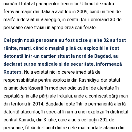
numărul total al pasagerilor trenurilor. Ultimul dezastru
feroviar major din Italia a avut loc în 2009, când un tren de
marfă a deraiat în Viareggio, în centru țării, omorând 30 de
persoane care trăiau în apropierea căii ferate.
Cel puțin nouă persoane au fost ucise și alte 32 au fost
rănite, marți, când o mașină plină cu explozibil a fost
detonată într-un cartier situat la nord de Bagdad, au
declarat surse medicale și de securitate, informează
Reuters.
Nu a existat nici o cerere imediată de
responsabilitate pentru explozia din Rashidiya, dar statul
islamic desfășoară în mod periodic astfel de atentate în
capitală și în alte părți ale Irakului, unde a confiscat părți mari
din teritoriu în 2014. Bagdadul este într-o permanentă alertă
datorită atacurilor, în special în urma unei explozii în districtul
central Karrada, din 3 iulie, care a ucis cel puțin 292 de
persoane, făcându-l unul dintre cele mai mortale atacuri din