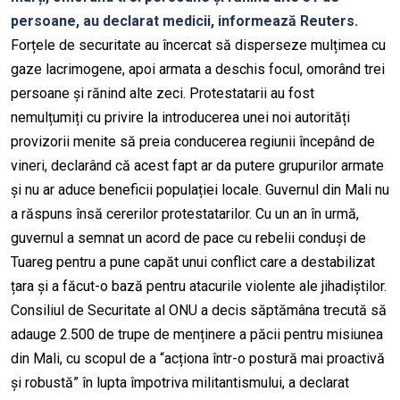
persoane, au declarat medicii, informează Reuters.
Forțele de securitate au încercat să disperseze mulțimea cu
gaze lacrimogene, apoi armata a deschis focul, omorând trei
persoane și rănind alte zeci. Protestatarii au fost
nemulțumiți cu privire la introducerea unei noi autorități
provizorii menite să preia conducerea regiunii începând de
vineri, declarând că acest fapt ar da putere grupurilor armate
și nu ar aduce beneficii populației locale. Guvernul din Mali nu
a răspuns însă cererilor protestatarilor. Cu un an în urmă,
guvernul a semnat un acord de pace cu rebelii conduși de
Tuareg pentru a pune capăt unui conflict care a destabilizat
țara și a făcut-o bază pentru atacurile violente ale jihadiștilor.
Consiliul de Securitate al ONU a decis săptămâna trecută să
adauge 2.500 de trupe de menținere a păcii pentru misiunea
din Mali, cu scopul de a “acționa într-o postură mai proactivă
și robustă” în lupta împotriva militantismului, a declarat