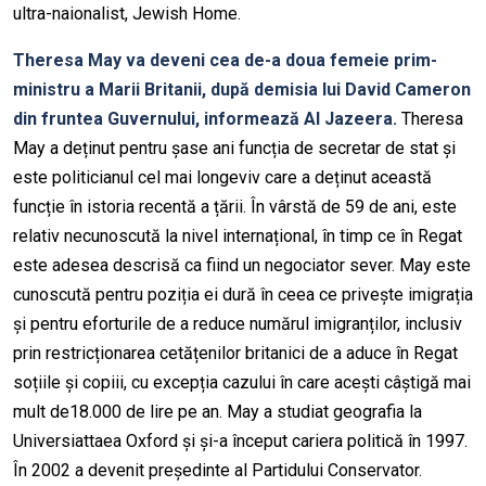
ultra-naionalist, Jewish Home.
Theresa May va deveni cea de-a doua femeie prim-
ministru a Marii Britanii, după demisia lui David Cameron
din fruntea Guvernului, informează Al Jazeera.
Theresa
May a deținut pentru șase ani funcția de secretar de stat și
este politicianul cel mai longeviv care a deținut această
funcție în istoria recentă a țării. În vârstă de 59 de ani, este
relativ necunoscută la nivel internațional, în timp ce în Regat
este adesea descrisă ca fiind un negociator sever. May este
cunoscută pentru poziția ei dură în ceea ce privește imigrația
și pentru eforturile de a reduce numărul imigranților, inclusiv
prin restricționarea cetățenilor britanici de a aduce în Regat
soțiile și copiii, cu excepția cazului în care acești câștigă mai
mult de18.000 de lire pe an. May a studiat geografia la
Universiattaea Oxford și și-a început cariera politică în 1997.
În 2002 a devenit președinte al Partidului Conservator.