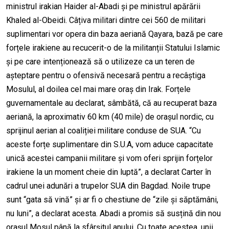
ministrul irakian Haider al-Abadi și pe ministrul apărării
Khaled al-Obeidi. Câțiva militari dintre cei 560 de militari
suplimentari vor opera din baza aeriană Qayara, bază pe care
forțele irakiene au recucerit-o de la militanții Statului Islamic
și pe care intenționează să o utilizeze ca un teren de
așteptare pentru o ofensivă necesară pentru a recâștiga
Mosulul, al doilea cel mai mare oraș din Irak. Forțele
guvernamentale au declarat, sâmbătă, că au recuperat baza
aeriană, la aproximativ 60 km (40 mile) de orașul nordic, cu
sprijinul aerian al coaliției militare conduse de SUA. “Cu
aceste forțe suplimentare din S.U.A, vom aduce capacitate
unică acestei campanii militare și vom oferi sprijin forțelor
irakiene la un moment cheie din luptă”, a declarat Carter în
cadrul unei adunări a trupelor SUA din Bagdad. Noile trupe
sunt “gata să vină” și ar fi o chestiune de “zile și săptămâni,
nu luni”, a declarat acesta. Abadi a promis să susțină din nou
orașul Mosul până la sfârșitul anului. Cu toate acestea, unii