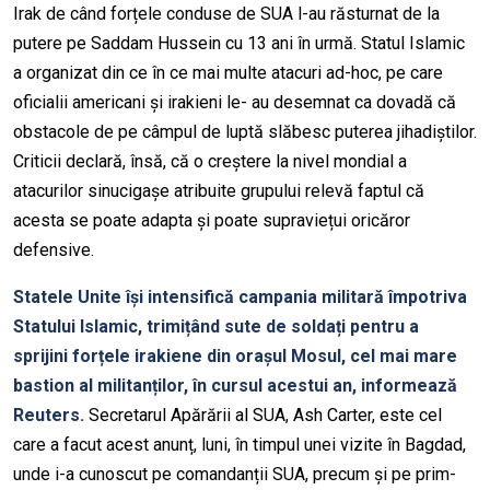
Irak de când forțele conduse de SUA l-au răsturnat de la
putere pe Saddam Hussein cu 13 ani în urmă. Statul Islamic
a organizat din ce în ce mai multe atacuri ad-hoc, pe care
oficialii americani și irakieni le- au desemnat ca dovadă că
obstacole de pe câmpul de luptă slăbesc puterea jihadiștilor.
Criticii declară, însă, că o creștere la nivel mondial a
atacurilor sinucigașe atribuite grupului relevă faptul că
acesta se poate adapta și poate supraviețui oricăror
defensive.
Statele Unite își intensifică campania militară împotriva
Statului Islamic, trimițând sute de soldați pentru a
sprijini forțele irakiene din orașul Mosul, cel mai mare
bastion al militanților, în cursul acestui an, informează
Reuters.
Secretarul Apărării al SUA, Ash Carter, este cel
care a facut acest anunț, luni, în timpul unei vizite în Bagdad,
unde i-a cunoscut pe comandanții SUA, precum și pe prim-