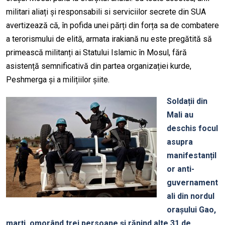
militari aliați și responsabili si serviciilor secrete din SUA
avertizează că, în pofida unei părți din forța sa de combatere
a terorismului de elită, armata irakiană nu este pregătită să
primească militanți ai Statului Islamic în Mosul, fără
asistență semnificativă din partea organizației kurde,
Peshmerga și a milițiilor șiite.
Soldații din
Mali au
deschis focul
asupra
manifestanțil
or anti-
guvernament
ali din nordul
orașului Gao,
marți, omorând trei persoane și rănind alte 31 de