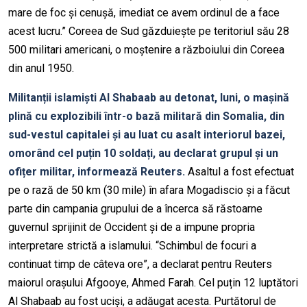
mare de foc și cenușă, imediat ce avem ordinul de a face
acest lucru.” Coreea de Sud găzduiește pe teritoriul său 28
500 militari americani, o moștenire a războiului din Coreea
din anul 1950.
Militanții islamiști Al Shabaab au detonat, luni, o mașină
plină cu explozibili într-o bază militară din Somalia, din
sud-vestul capitalei și au luat cu asalt interiorul bazei,
omorând cel puțin 10 soldați, au declarat grupul și un
ofițer militar, informează Reuters.
Asaltul a fost efectuat
pe o rază de 50 km (30 mile) în afara Mogadiscio și a făcut
parte din campania grupului de a încerca să răstoarne
guvernul sprijinit de Occident și de a impune propria
interpretare strictă a islamului. “Schimbul de focuri a
continuat timp de câteva ore”, a declarat pentru Reuters
maiorul orașului Afgooye, Ahmed Farah. Cel puțin 12 luptători
Al Shabaab au fost uciși, a adăugat acesta. Purtătorul de