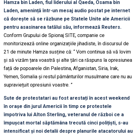
Hamza bin Laden, fiul liderului al Qaeda, Osama bin
Laden, amenință într-un mesaj audio postat pe internet
că dorește să se răzbune pe Statele Unite ale Americii
pentru asasinarea tatălui său, informează Reuters.
Conform Grupului de Spionaj SITE, companie ce
monitorizează online organizațiile jihadiste, în discursul de
21 de minute Hamza susține că: “ Vom continua să vă lovim
și să vizăm țara voastră și alte țări ca răspuns la opresiunea
față de popoarele din Palestina, Afganistan, Siria, Irak,
Yemen, Somalia și restul pământurilor musulmane care nu au
supraviețuit opresiunii voastre. ”
Sute de protestatari au fost arestați în acest weekend
în orașe din jurul Americii în timp ce protestele
împotriva lui Alton Sterling, veteranul de război ce a
împușcat mortal săptămâna trecută cinci polițiști, s-au
intensificat și noi detalii despre planurile atacatorului au