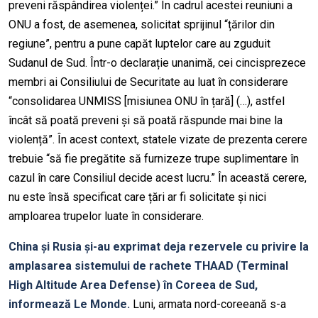
preveni răspândirea violenței.” În cadrul acestei reuniuni a
ONU a fost, de asemenea, solicitat sprijinul “țărilor din
regiune”, pentru a pune capăt luptelor care au zguduit
Sudanul de Sud. Într-o declarație unanimă, cei cincisprezece
membri ai Consiliului de Securitate au luat în considerare
“consolidarea UNMISS [misiunea ONU în țară] (…), astfel
încât să poată preveni și să poată răspunde mai bine la
violență”. În acest context, statele vizate de prezenta cerere
trebuie “să fie pregătite să furnizeze trupe suplimentare în
cazul în care Consiliul decide acest lucru.” În această cerere,
nu este însă specificat care țări ar fi solicitate și nici
amploarea trupelor luate în considerare.
China și Rusia și-au exprimat deja rezervele cu privire la
amplasarea sistemului de rachete THAAD (Terminal
High Altitude Area Defense) în Coreea de Sud,
informează Le Monde.
Luni, armata nord-coreeană s-a