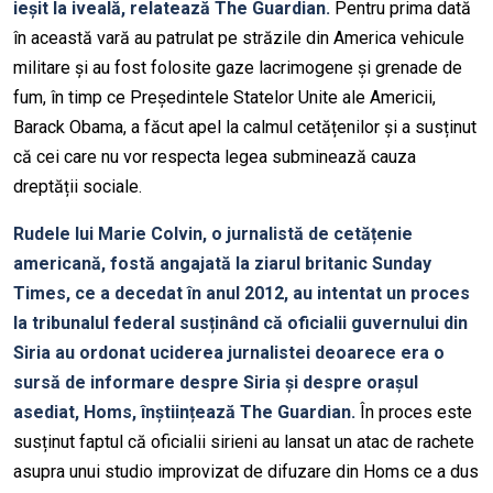
ieșit la iveală, relatează The Guardian.
Pentru prima dată
în această vară au patrulat pe străzile din America vehicule
militare și au fost folosite gaze lacrimogene și grenade de
fum, în timp ce Președintele Statelor Unite ale Americii,
Barack Obama, a făcut apel la calmul cetățenilor și a susținut
că cei care nu vor respecta legea subminează cauza
dreptății sociale.
Rudele lui Marie Colvin, o jurnalistă de cetățenie
americană, fostă angajată la ziarul britanic Sunday
Times, ce a decedat în anul 2012, au intentat un proces
la tribunalul federal susținând că oficialii guvernului din
Siria au ordonat uciderea jurnalistei deoarece era o
sursă de informare despre Siria și despre orașul
asediat, Homs, înștiințează The Guardian.
În proces este
susținut faptul că oficialii sirieni au lansat un atac de rachete
asupra unui studio improvizat de difuzare din Homs ce a dus