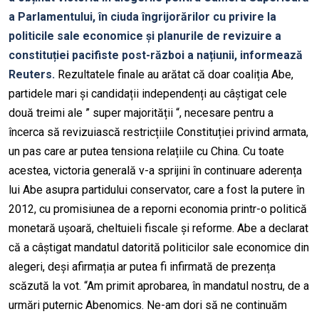
a Parlamentului, în ciuda îngrijorărilor cu privire la
politicile sale economice și planurile de revizuire a
constituției pacifiste post-război a națiunii, informează
Reuters.
Rezultatele finale au arătat că doar coaliția Abe,
partidele mari și candidații independenți au câștigat cele
două treimi ale ” super majorității “, necesare pentru a
încerca să revizuiască restricțiile Constituției privind armata,
un pas care ar putea tensiona relațiile cu China. Cu toate
acestea, victoria generală v-a sprijini în continuare aderența
lui Abe asupra partidului conservator, care a fost la putere în
2012, cu promisiunea de a reporni economia printr-o politică
monetară ușoară, cheltuieli fiscale și reforme. Abe a declarat
că a câștigat mandatul datorită politicilor sale economice din
alegeri, deși afirmația ar putea fi infirmată de prezența
scăzută la vot. “Am primit aprobarea, în mandatul nostru, de a
urmări puternic Abenomics. Ne-am dori să ne continuăm