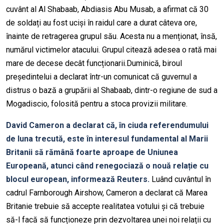
cuvânt al Al Shabaab, Abdiasis Abu Musab, a afirmat că 30
de soldați au fost uciși în raidul care a durat câteva ore,
înainte de retragerea grupul său. Acesta nu a menționat, însă,
numărul victimelor atacului. Grupul citează adesea o rată mai
mare de decese decât funcționarii.Duminică, biroul
președintelui a declarat într-un comunicat că guvernul a
distrus o bază a grupării al Shabaab, dintr-o regiune de sud a
Mogadiscio, folosită pentru a stoca provizii militare.
David Cameron a declarat că, în ciuda referendumului
de luna trecută, este în interesul fundamental al Marii
Britanii să rămână foarte aproape de Uniunea
Europeană, atunci când renegociază o nouă relație cu
blocul european, informează Reuters.
Luând cuvântul în
cadrul Farnborough Airshow, Cameron a declarat că Marea
Britanie trebuie să accepte realitatea votului și că trebuie
să-l facă să funcționeze prin dezvoltarea unei noi relații cu