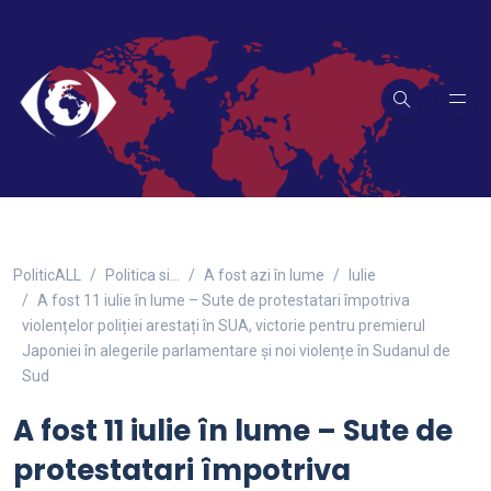
PoliticALL
Politica si…
A fost azi în lume
Iulie
A fost 11 iulie în lume – Sute de protestatari împotriva
violențelor poliției arestați în SUA, victorie pentru premierul
Japoniei în alegerile parlamentare și noi violențe în Sudanul de
Sud
A fost 11 iulie în lume – Sute de
protestatari împotriva