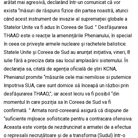
arătat mai agresivă, declarând într-un comunicat că vor
exista “măsuri de răspuns fizice din partea noastră, atunci
când acest instrument de invazie al supremației globale a
Statelor Unite va fi adus în Coreea de Sud. ” Desfășurarea
THAAD este o reacție la amenințările Phenianului, în special
în ceea ce privește armele nucleare și rachetele balistice.
Statele Unite și Coreea de Sud au anunțat inițiativa, vineri, 8
iulie fără a preciza data sau locul amplasării sistemului. În
declarația sa, citată de agenția oficială de știri KCNA,
Phenianul promite “măsurile cele mai nemilose si puternice
împotriva SUA, care sunt dornice să înceapă un război prin
desfășurarea THAAD,”, iar acest lecru va fi posibil “din
momentul în care poziția sa în Coreea de Sud va fi
confirmată. ” Armata nord-coreeană asigură că dispune de
“suficiente mijloace sofisticate pentru a contracara ofensiva.
Aceasta este voința de nezdruncinat a armatei de a efectua
o represalii necruțătoare și de a transforma (Sudul) într-o