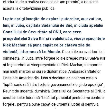
eforturile de a realiza ceea ce ne-am promis”, a declarat
acesta la o televiziune publică.
Lupte aprigi însoțite de explozii puternice, au avut loc,
luni, în Juba, capitala Sudanului de Sud, în ciuda apelului
Consiliului de Securitate al ONU, care cere
președintelui Salva Kiir și rivalului său, vicepreședintele
Riek Machar, să pună capăt celor câteva zile de
violență, informează Le Monde.
Ciocnirile au avut loc, luni
dimineață, în Juba, între forțele loiale președintelui Salva Kiir
și foștii rebeli ai vicepreședintelui Riek Machar, au raportat
mai mulți martori și surse diplomatice. Ambasada Statelor
Unite ale Americii din Juba a declarat că aceasta este o
“luptă serioasă între forțele guvernamentale și de opoziție” .
Reunit de urgență, duminică, Consiliul de Securitate al ONU a
cerut ambilor lideri să “facă tot posibilul pentru a-și controla
forțele , pentru a pune capăt de urgență luptei și pentru a