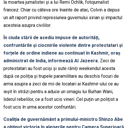
la moartea jurnalistei și a lui Remi Ochlik, fotojurnalist
francez. Chiar cu câteva ore înainte de atac, Colvin a depus
un alt raport privind represiunea guvernului sirian și impactul
acesteia asupra civililor.
În ciuda stării de asediu impuse de autorități,
confruntările și ciocnirile violente dintre protestatari și
forțele de ordine indiene au continuat în Kashmir, oraș
administrat de India, informează Al Jazeera.
Zeci de
protestatari au fost uciși și sute răniți weekendul acesta
după ce poliția și trupele paramilitare au deschis focuri de
arma asupra a zeci de mii de locatari ai Kashmir-ului ce au
ieșit în străzi pentru a aduce un omagiu lui Burhan Wani,
liderul rebelilor, ce a fost ucis vineri. Cel puțin un polițist a
fost ucis în urma acestor confruntări.
Coaliția de guvernământ a primului-ministru Shinzo Abe
a obținut victoria în alegerile pentru Camera Superioară