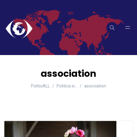
association
PoliticALL
Politica si…
association