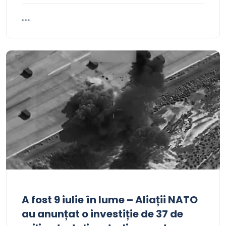
A fost 9 iulie în lume – Aliații NATO
au anunțat o investiție de 37 de