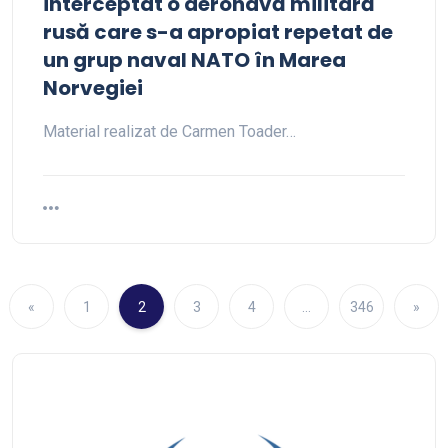
interceptat o aeronavă militară
rusă care s-a apropiat repetat de
un grup naval NATO în Marea
Norvegiei
Material realizat de Carmen Toader…
«
1
2
3
4
…
346
»