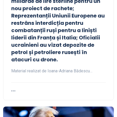
miliarde de lire sterline pentru un
nou proiect de rachete;
Reprezentanții Uniunii Europene au
restrâns interdicția pentru
combatanții ruși pentru a liniști
liderii din Franța și Italia; Oficialii
ucrainieni au vizat depozite de
petrol și petroliere rusești în
atacuri cu drone.
Material realizat de Ioana-Adriana Bădescu…