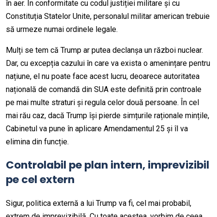
în aer. În conformitate cu codul justiției militare și cu
Constituția Statelor Unite, personalul militar american trebuie
să urmeze numai ordinele legale.
Mulți se tem că Trump ar putea declanșa un război nuclear.
Dar, cu excepția cazului în care va exista o amenințare pentru
națiune, el nu poate face acest lucru, deoarece autoritatea
națională de comandă din SUA este definită prin controale
pe mai multe straturi și regula celor două persoane. În cel
mai rău caz, dacă Trump își pierde simțurile raționale mințile,
Cabinetul va pune în aplicare Amendamentul 25 și îl va
elimina din funcție.
Controlabil pe plan intern, imprevizibil
pe cel extern
Sigur, politica externă a lui Trump va fi, cel mai probabil,
extrem de imprevizibilă. Cu toate acestea, vorbim de ceea