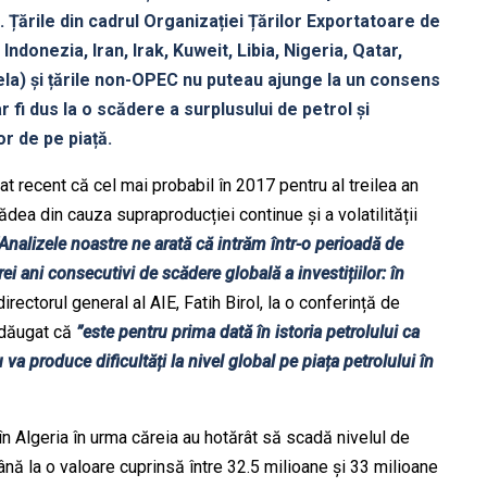
 Țările din cadrul Organizației Țărilor Exportatoare de
ndonezia, Iran, Irak, Kuweit, Libia, Nigeria, Qatar,
la) și țările non-OPEC nu puteau ajunge la un consens
 fi dus la o scădere a surplusului de petrol și
or de pe piață.
at recent că cel mai probabil în 2017 pentru al treilea an
ădea din cauza supraproducției continue și a volatilității
Analizele noastre ne arată că intrăm într-o perioadă de
rei ani consecutivi de scădere globală a investițiilor: în
irectorul general al AIE, Fatih Birol, la o conferință de
adăugat că
”este pentru prima dată în istoria petrolului ca
 va produce dificultăți la nivel global pe piața petrolului în
în Algeria în urma căreia au hotărât să scadă nivelul de
ână la o valoare cuprinsă între 32.5 milioane și 33 milioane