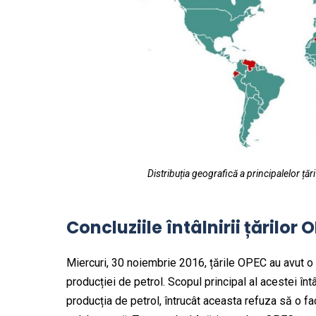
Distribuția geografică a principalelor ț
Concluziile întâlnirii țărilor
Miercuri, 30 noiembrie 2016, țările OPEC au avut o 
producției de petrol. Scopul principal al acestei în
producția de petrol, întrucât aceasta refuza să o fac