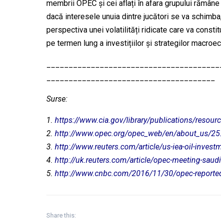
membrii OPEC și cei aflați în afara grupului rămâne f
dacă interesele unuia dintre jucători se va schimba
perspectiva unei volatilități ridicate care va constit
pe termen lung a investițiilor și strategilor macro
_______________________________________
______________________________________
Surse:
1.
https://www.cia.gov/library/publications/resou
2.
http://www.opec.org/opec_web/en/about_us/25
3.
http://www.reuters.com/article/us-iea-oil-inv
4.
http://uk.reuters.com/article/opec-meeting-sau
5.
http://www.cnbc.com/2016/11/30/opec-reportedl
Share this: