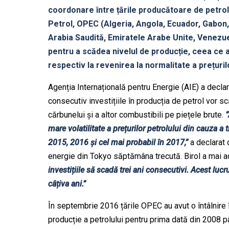
coordonare între țările producătoare de petrol.
Petrol, OPEC (Algeria, Angola, Ecuador, Gabon, I
Arabia Saudită, Emiratele Arabe Unite, Venezue
pentru a scădea nivelul de producție, ceea ce ar
respectiv la revenirea la normalitate a prețuril
Agenția Internațională pentru Energie (AIE) a declar
consecutiv investițiile în producția de petrol vor sc
cărbunelui și a altor combustibili pe piețele brute.
”
mare volatilitate a prețurilor petrolului din cauza a t
2015, 2016 și cel mai probabil în 2017,”
a declarat d
energie din Tokyo săptămâna trecută. Birol a mai 
investițiile să scadă trei ani consecutivi. Acest lucru
câțiva ani.”
În septembrie 2016 țările OPEC au avut o întâlnire 
producție a petrolului pentru prima dată din 2008 p