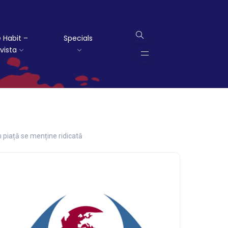
 Habit –
Specials
vista
 piață se menține ridicată