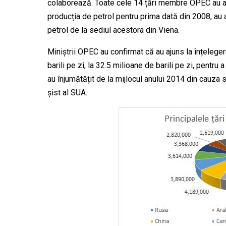
colaborează. Toate cele 14 țări membre OPEC au aj
producția de petrol pentru prima dată din 2008, au
petrol de la sediul acestora din Viena.
Miniștrii OPEC au confirmat că au ajuns la înțelege
barili pe zi, la 32.5 milioane de barili pe zi, pentru a
au înjumătățit de la mijlocul anului 2014 din cauza
șist al SUA.