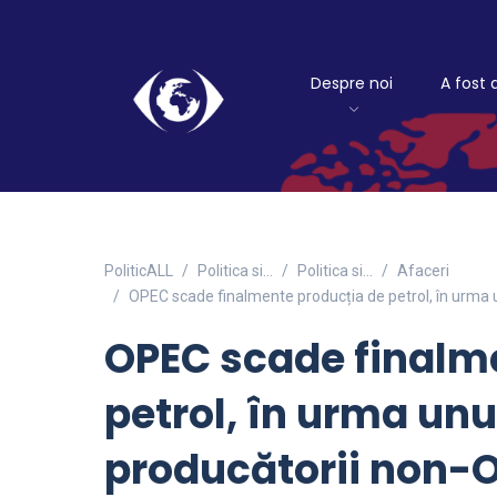
Despre noi
A fost 
PoliticALL
Politica si…
Politica si...
Afaceri
OPEC scade finalmente producția de petrol, în urma un
OPEC scade finalm
petrol, în urma unu
producătorii non-OP