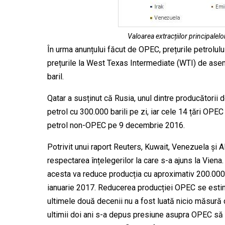
Valoarea extracțiilor principalelo
În urma anunțului făcut de OPEC, prețurile petrolulu
prețurile la West Texas Intermediate (WTI) de ase
baril.
Qatar a susținut că Rusia, unul dintre producători
petrol cu 300.000 barili pe zi, iar cele 14 țări OP
petrol non-OPEC pe 9 decembrie 2016.
Potrivit unui raport Reuters, Kuwait, Venezuela și 
respectarea înțelegerilor la care s-a ajuns la Viena.
acesta va reduce producția cu aproximativ 200.000 ba
ianuarie 2017. Reducerea producției OPEC se estim
ultimele două decenii nu a fost luată nicio măsură 
ultimii doi ani s-a depus presiune asupra OPEC să s