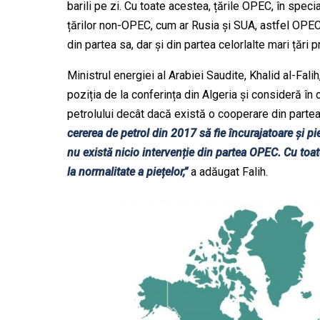
barili pe zi. Cu toate acestea, țările OPEC, în speci
țărilor non-OPEC, cum ar Rusia și SUA, astfel OPEC
din partea sa, dar și din partea celorlalte mari țări 
Ministrul energiei al Arabiei Saudite, Khalid al-Fali
poziția de la conferința din Algeria și consideră în 
petrolului decât dacă există o cooperare din partea 
cererea de petrol din 2017 să fie încurajatoare și p
nu există nicio intervenție din partea OPEC. Cu toa
la normalitate a piețelor,”
a adăugat Falih.