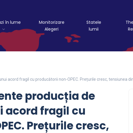
azi în lume
Monitorizare
Statele
The
Alegeri
lumii
Re
ui acord fragil cu producătorii non-OPEC. Prețurile cresc, tensiunea din
ente producția de
i acord fragil cu
EC. Prețurile cresc,