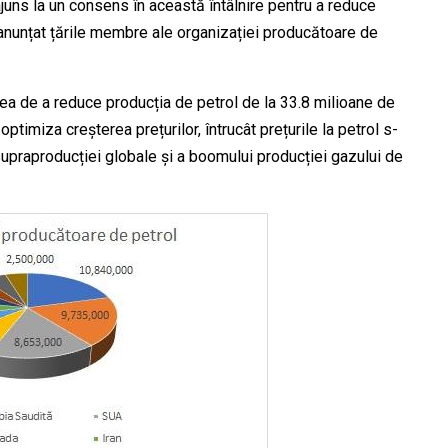
uns la un consens în această întâlnire pentru a reduce
 anunțat țările membre ale organizației producătoare de
rea de a reduce producția de petrol de la 33.8 milioane de
 optimiza creșterea prețurilor, întrucât prețurile la petrol s-
 supraproducției globale și a boomului producției gazului de