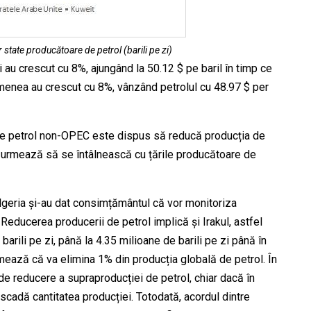
r state producătoare de petrol (barili pe zi)
i au crescut cu 8%, ajungând la 50.12 $ pe baril în timp ce
menea au crescut cu 8%, vânzând petrolul cu 48.97 $ per
i de petrol non-OPEC este dispus să reducă producția de
EC urmează să se întâlnească cu țările producătoare de
Algeria și-au dat consimțământul că vor monitoriza
 Reducerea producerii de petrol implică și Irakul, astfel
rili pe zi, până la 4.35 milioane de barili pe zi până în
ează că va elimina 1% din producția globală de petrol. În
de reducere a supraproducției de petrol, chiar dacă în
cadă cantitatea producției. Totodată, acordul dintre