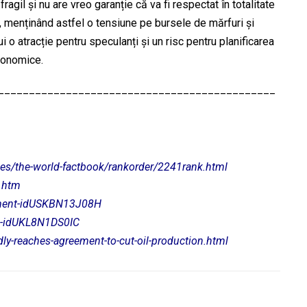
ragil și nu are vreo garanție că va fi respectat în totalitate
, menținând astfel o tensiune pe bursele de mărfuri și
ui o atracție pentru speculanți și un risc pentru planificarea
economice.
_____________________________________________
rces/the-world-factbook/rankorder/2241rank.html
.htm
estment-idUSKBN13J08H
di-idUKL8N1DS0IC
y-reaches-agreement-to-cut-oil-production.html