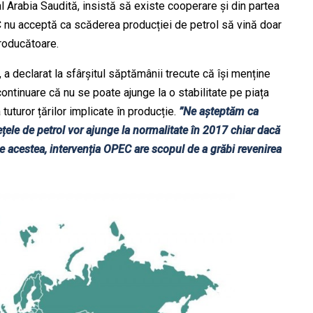
al Arabia Saudită, insistă să existe cooperare și din partea
 nu acceptă ca scăderea producției de petrol să vină doar
producătoare.
h, a declarat la sfârșitul săptămânii trecute că își menține
continuare că nu se poate ajunge la o stabilitate pe piața
tuturor țărilor implicate în producție.
”Ne așteptăm ca
iețele de petrol vor ajunge la normalitate în 2017 chiar dacă
te acestea, intervenția OPEC are scopul de a grăbi revenirea