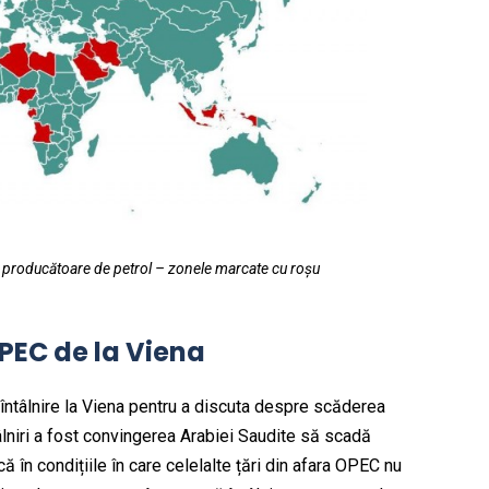
ări producătoare de petrol – zonele marcate cu roșu
 OPEC de la Viena
întâlnire la Viena pentru a discuta despre scăderea
tâlniri a fost convingerea Arabiei Saudite să scadă
ă în condițiile în care celelalte țări din afara OPEC nu