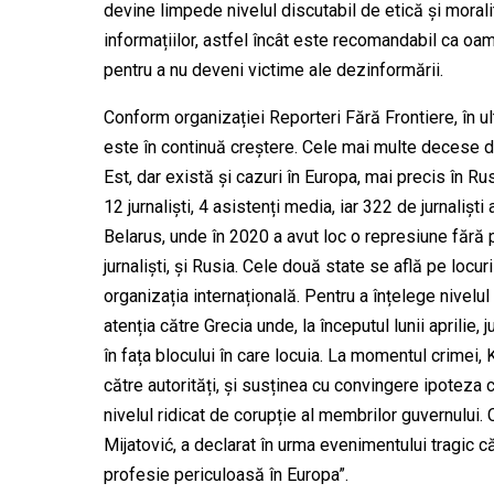
devine limpede nivelul discutabil de etică și moralit
informațiilor, astfel încât este recomandabil ca oam
pentru a nu deveni victime ale dezinformării.
Conform organizației Reporteri Fără Frontiere, în ultim
este în continuă creștere. Cele mai multe decese din
Est, dar există și cazuri în Europa, mai precis în Ru
12 jurnaliști, 4 asistenți media, iar 322 de jurnalișt
Belarus, unde în 2020 a avut loc o represiune fără 
jurnaliști, și Rusia. Cele două state se află pe locur
organizația internațională. Pentru a înțelege nivel
atenția către Grecia unde, la începutul lunii aprilie,
în fața blocului în care locuia. La momentul crimei,
către autorități, și susținea cu convingere ipoteza că
nivelul ridicat de corupție al membrilor guvernului.
Mijatović, a declarat în urma evenimentului tragic 
profesie periculoasă în Europa”.