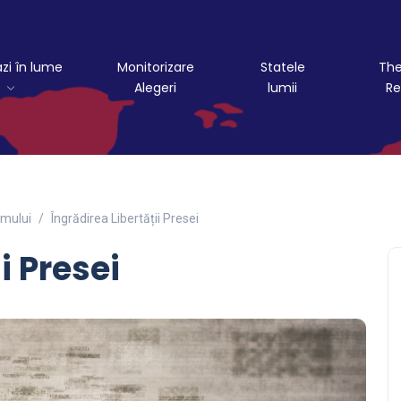
azi în lume
Monitorizare
Statele
The
Alegeri
lumii
Re
mului
Îngrădirea Libertății Presei
i Presei