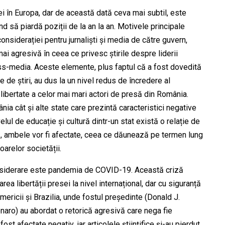
esei în Europa, dar de această dată ceva mai subtil, este
d să piardă poziții de la an la an. Motivele principale
onsiderației pentru jurnaliști și media de către guvern,
ai agresivă în ceea ce privesc știrile despre liderii
ass-media. Aceste elemente, plus faptul că a fost dovedită
e de știri, au dus la un nivel redus de încredere al
și libertate a celor mai mari actori de presă din România.
ia cât și alte state care prezintă caracteristici negative
lul de educație și cultură dintr-un stat există o relație de
ă, ambele vor fi afectate, ceea ce dăunează pe termen lung
arelor societății.
considerare este pandemia de COVID-19. Această criză
a libertății presei la nivel internațional, dar cu siguranță
mericii și Brazilia, unde fostul președinte (Donald J.
onaro) au abordat o retorică agresivă care nega fie
fost afectate negativ, iar articolele științifice și-au pierdut