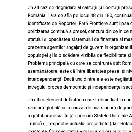
Un alt caz de degradare al calității și libertății pr
România. Țara se află pe locul 48 din 180, continuân
identificate de Reporteri Fără Frontiere sunt lipsa c
politizarea continuă a presei, cenzura din ce în ce m
statului și opacitatea sistemului de finanțare al m
prezența agenților angajați de guvern în organizațiil
populației și la o scădere vizibilă de flexibilitate 
Problema principală cu care se confruntă atât Român
asemănătoare, este că între libertatea presei și nive
interdependență. Dacă una dintre ele este neglijat
întregului proces democratic și independenței secto
Un ultim element definitoriu care trebuie luat în 
sanitară globală nu a cauzat de una singură degradare
a grăbit procesul. În țări precum Statele Unite ale A
Trump) și, respectiv, actualul președinte (Jair Bols
existența, fie severitatea virusului, opinia publică a 