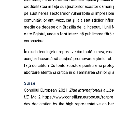
credibilitatea în fața susținătorilor acestor oameni
pe susținerea sectoarelor vulnerabile și impresionab
comunităților anti-vaxx, cât și la a statisticilor în
medie de decese din Brazilia de la începutul lunii f
este Egiptul, unde a fost interzisă publicarea fără a
coronavirus.
În ciuda tendințelor represive din toată lumea, exist
aceștia încearcă să susțină promovarea știrilor obie
față de cititori. Cu toate acestea, pentru a ne protej
abordare atentă și critică în diseminarea știrilor și a
Surse
Consiliul European. 2021.
Ziua Internațională a Libe
UE.
Mai 2. https://www.consilium.europa.eu/ro/p
day-declaration-by-the-high-representative-on-beh