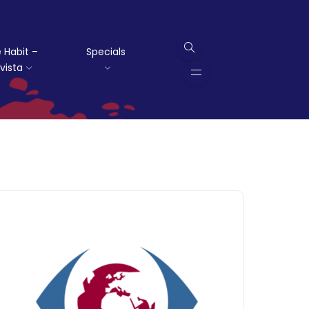
 Habit –
Specials
vista