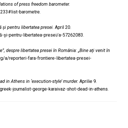
lations of press freedom barometer.
233#list-barometre.
 și pentru libertatea presei.
April 20.
-și-pentru-libertatea-presei/a-57262083.
re”, despre libertatea presei în România: „Bine ați venit în
rg/a/reporteri-fara-frontiere-libertatea-presei-
ad in Athens in ‘execution-style’ murder.
Aprilie 9.
reek-journalist-george-karaivaz-shot-dead-in-athens.