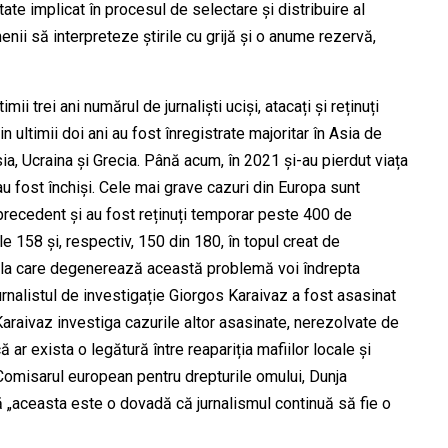
ate implicat în procesul de selectare și distribuire al
enii să interpreteze știrile cu grijă și o anume rezervă,
ii trei ani numărul de jurnaliști uciși, atacați și reținuți
 ultimii doi ani au fost înregistrate majoritar în Asia de
sia, Ucraina și Grecia. Până acum, în 2021 și-au pierdut viața
i au fost închiși. Cele mai grave cazuri din Europa sunt
precedent și au fost reținuți temporar peste 400 de
ile 158 și, respectiv, 150 din 180, în topul creat de
ul la care degenerează această problemă voi îndrepta
 jurnalistul de investigație Giorgos Karaivaz a fost asasinat
 Karaivaz investiga cazurile altor asasinate, nerezolvate de
 ar exista o legătură între reapariția mafiilor locale și
 Comisarul european pentru drepturile omului, Dunja
că „aceasta este o dovadă că jurnalismul continuă să fie o