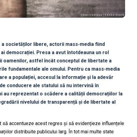
 societăților libere, actorii mass-media fiind
” ai democrației. Presa a avut întotdeauna un rol
ții oamenilor, astfel încât conceptul de libertate a
urile fundamentale ale omului. Pentru ca mass-media
are a populației, accesul la informație și la adevăr
de conducere ale statului să nu intervină în
ni au reprezentat o scădere a calității democrațiilor la
egradării nivelului de transparență și de libertate al
t să accentueze acest regres și să evidențieze influențele
țiilor distribuite publicului larg. În tot mai multe state