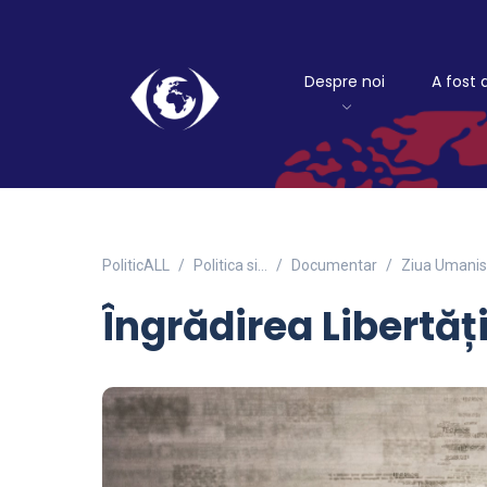
Despre noi
A fost 
PoliticALL
Politica si…
Documentar
Ziua Umanis
Îngrădirea Libertăți