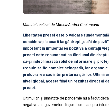
Material realizat de Mircea-Andrei Cuciureanu
Libertatea presei este o valoare fundamentală a
considerați la scară largă drept „dulăi de pază
important în influențarea pozitivă a calității vie
presei este recunoscut ca fiind unul din drept
să-și îndeplinească rolul de informare și protej
trebuie să fie complet neîngrădit, iar organele 
prelucrarea sau interpretarea știrilor. Ultimii a
nivel global, acesta fiind un rezultat direct al d
presei.
Ultimul an și jumătate de pandemie nu a făcut decâ
negative ale guvernelor din jurul lumii asupra informa