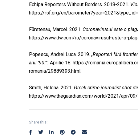
Echipa Reporters Without Borders. 2018-2021.
Vio
https://rsf.org/en/barometer?year=2021&type_id=
Fürstenau, Marcel. 2021.
Coronavirusul este o plagă
https://www.dw.com/ro/coronavirusul-este-o-plagă
Popescu, Andrei Luca. 2019.
„Reporteri fără frontie
anii ’90!”.
Aprilie 18. https://romania.europalibera.o
romania/29889393.html.
Smith, Helena. 2021.
Greek crime journalist shot de
https://www.theguardian.com/world/2021/apr/09/g
Share this: