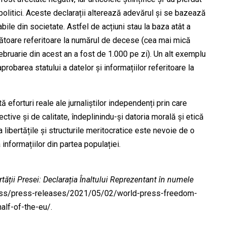
 politici. Aceste declarații alterează adevărul și se bazează
ile din societate. Astfel de acțiuni stau la baza atât a
fiorătoare referitoare la numărul de decese (cea mai mică
ebruarie din acest an a fost de 1.000 pe zi). Un alt exemplu
probarea statului a datelor și informațiilor referitoare la
ă eforturi reale ale jurnaliștilor independenți prin care
ctive și de calitate, îndeplinindu-și datoria morală și etică
a libertățile și structurile meritocratice este nevoie de o
 informațiilor din partea populației.
rtății Presei: Declarația Înaltului Reprezentant în numele
ress/press-releases/2021/05/02/world-press-freedom-
alf-of-the-eu/.