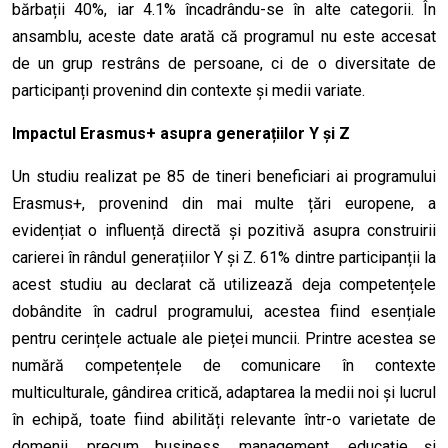
bărbații 40%, iar 4.1% încadrându-se în alte categorii. În
ansamblu, aceste date arată că programul nu este accesat
de un grup restrâns de persoane, ci de o diversitate de
participanți provenind din contexte și medii variate.
Impactul Erasmus+ asupra generațiilor Y și Z
Un studiu realizat pe 85 de tineri beneficiari ai programului
Erasmus+, provenind din mai multe țări europene, a
evidențiat o influență directă și pozitivă asupra construirii
carierei în rândul generațiilor Y și Z. 61% dintre participanții la
acest studiu au declarat că utilizează deja competențele
dobândite în cadrul programului, acestea fiind esențiale
pentru cerințele actuale ale pieței muncii. Printre acestea se
numără competențele de comunicare în contexte
multiculturale, gândirea critică, adaptarea la medii noi și lucrul
în echipă, toate fiind abilități relevante într-o varietate de
domenii, precum business, management, educație și