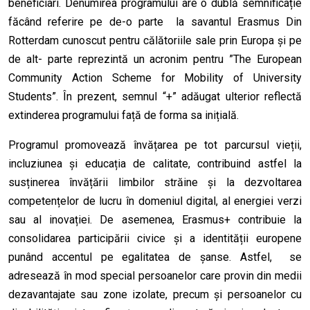
beneficiari. Denumirea programului are o dublă semnificație
făcând referire pe de-o parte la savantul Erasmus Din
Rotterdam cunoscut pentru călătoriile sale prin Europa și pe
de alt- parte reprezintă un acronim pentru ”The European
Community Action Scheme for Mobility of University
Students”. În prezent, semnul “+” adăugat ulterior reflectă
extinderea programului față de forma sa inițială.
Programul promovează învățarea pe tot parcursul vieții,
incluziunea și educația de calitate, contribuind astfel la
susținerea învățării limbilor străine și la dezvoltarea
competențelor de lucru în domeniul digital, al energiei verzi
sau al inovației. De asemenea, Erasmus+ contribuie la
consolidarea participării civice și a identității europene
punând accentul pe egalitatea de șanse.
Astfel, se
adresează în mod special persoanelor care provin din medii
dezavantajate sau zone izolate
, precum și persoanelor cu