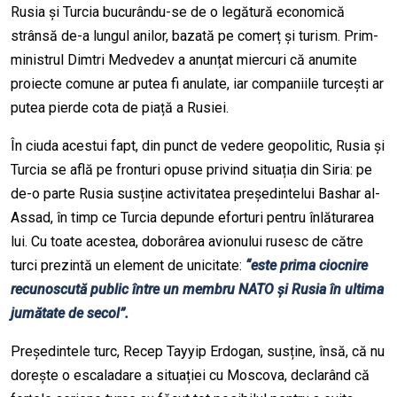
Rusia și Turcia bucurându-se de o legătură economică
strânsă de-a lungul anilor, bazată pe comerț și turism. Prim-
ministrul Dimtri Medvedev a anunțat miercuri că anumite
proiecte comune ar putea fi anulate, iar companiile turcești ar
putea pierde cota de piață a Rusiei.
În ciuda acestui fapt, din punct de vedere geopolitic, Rusia și
Turcia se află pe fronturi opuse privind situația din Siria: pe
de-o parte Rusia susține activitatea președintelui Bashar al-
Assad, în timp ce Turcia depunde eforturi pentru înlăturarea
lui. Cu toate acestea, doborârea avionului rusesc de către
turci prezintă un element de unicitate:
“este prima ciocnire
recunoscută public între un membru NATO și Rusia în ultima
jumătate de secol”.
Președintele turc, Recep Tayyip Erdogan, susține, însă, că nu
dorește o escaladare a situației cu Moscova, declarând că