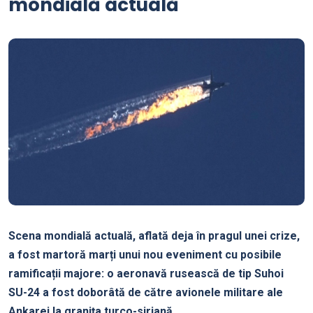
mondială actuală
Scena mondială actuală, aflată deja în pragul unei crize,
a fost martoră marți unui nou eveniment cu posibile
ramificații majore: o aeronavă rusească de tip Suhoi
SU-24 a fost doborâtă de către avionele militare ale
Ankarei la granița turco-siriană.