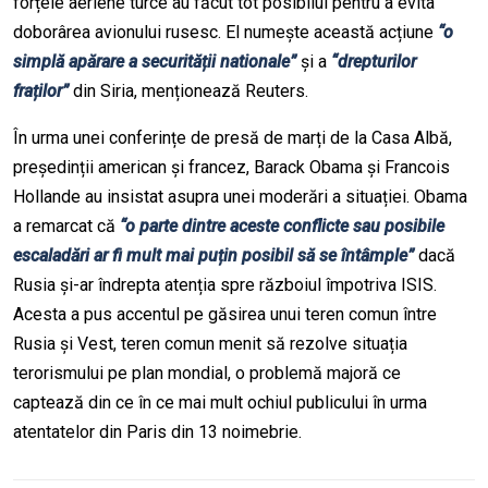
forțele aeriene turce au făcut tot posibilul pentru a evita
doborârea avionului rusesc. El numește această acțiune
“o
simplă apărare a securității nationale”
și a
“drepturilor
fraților”
din Siria, menționează Reuters.
În urma unei conferințe de presă de marți de la Casa Albă,
președinții american și francez, Barack Obama și Francois
Hollande au insistat asupra unei moderări a situației. Obama
a remarcat că
“o parte dintre aceste conflicte sau posibile
escaladări ar fi mult mai puțin posibil să se întâmple”
dacă
Rusia și-ar îndrepta atenția spre războiul împotriva ISIS.
Acesta a pus accentul pe găsirea unui teren comun între
Rusia și Vest, teren comun menit să rezolve situația
terorismului pe plan mondial, o problemă majoră ce
captează din ce în ce mai mult ochiul publicului în urma
atentatelor din Paris din 13 noimebrie.