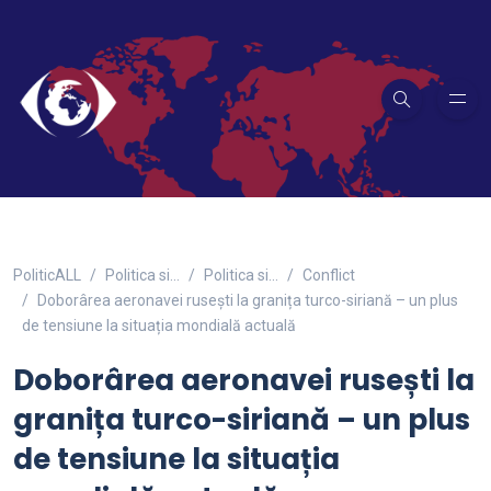
PoliticALL
Politica si…
Politica si...
Conflict
Doborârea aeronavei rusești la granița turco-siriană – un plus
de tensiune la situația mondială actuală
Doborârea aeronavei rusești la
granița turco-siriană – un plus
de tensiune la situația