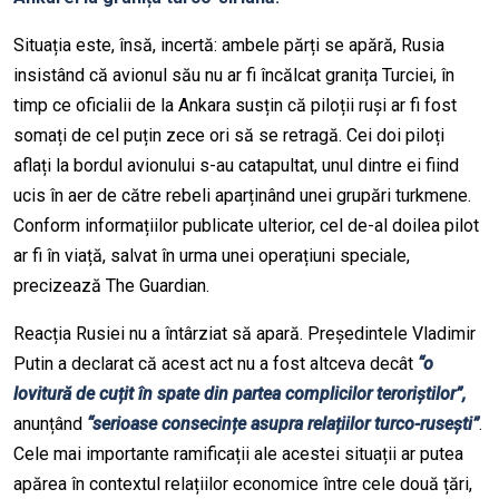
Situația este, însă, incertă: ambele părți se apără, Rusia
insistând că avionul său nu ar fi încălcat granița Turciei, în
timp ce oficialii de la Ankara susțin că piloții ruși ar fi fost
somați de cel puțin zece ori să se retragă. Cei doi piloți
aflați la bordul avionului s-au catapultat, unul dintre ei fiind
ucis în aer de către rebeli aparținând unei grupări turkmene.
Conform informațiilor publicate ulterior, cel de-al doilea pilot
ar fi în viață, salvat în urma unei operațiuni speciale,
precizează The Guardian.
Reacția Rusiei nu a întârziat să apară. Președintele Vladimir
Putin a declarat că acest act nu a fost altceva decât
“o
lovitură de cuțit în spate din partea complicilor teroriștilor”,
anunțând
“serioase consecințe asupra relațiilor turco-rusești”
.
Cele mai importante ramificații ale acestei situații ar putea
apărea în contextul relațiilor economice între cele două țări,