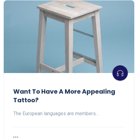
Want To Have A More Appealing
Tattoo?
The European languages are members…