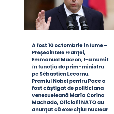
A fost 10 octombrie în lume –
Președintele Franței,
Emmanuel Macron, l-a numit
în funcția de prim-ministru
pe Sébastien Lecornu,
Premiul Nobel pentru Pace a
fost câștigat de politiciana
venezueleană María Corina
Machado, Oficialii NATO au
anunțat că exercițiul nuclear