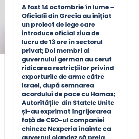
A fost 14 octombrie în lume –
Oficialii din Grecia au inițiat
un proiect de lege care
introduce oficial ziua de
lucru de 13 ore în sectorul
privat; Doi membri ai
guvernului german au cerut
ridicarea restricțiilor privind
exporturile de arme către
Israel, după semnarea
acordului de pace cu Hamas;
Autoritățile din Statele Unite
și-au exprimat îngrijorarea
față de CEO-ul companiei
chineze Nexperia înainte ca
guvernul olandez să preia