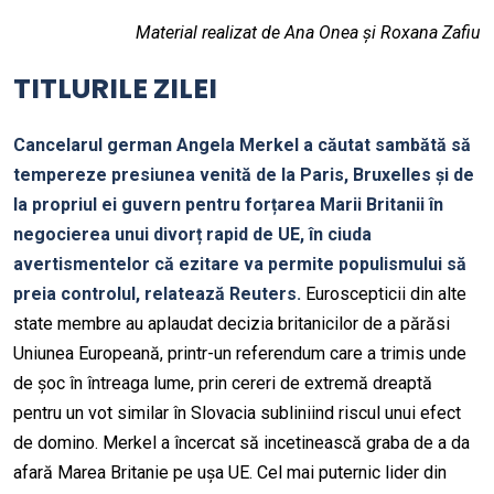
Material realizat de Ana Onea și Roxana Zafiu
TITLURILE ZILEI
Cancelarul german Angela Merkel a căutat sambătă să
tempereze presiunea venită de la Paris, Bruxelles și de
la propriul ei guvern pentru forțarea Marii Britanii în
negocierea unui divorț rapid de UE, în ciuda
avertismentelor că ezitare va permite populismului să
preia controlul, relatează Reuters.
Euroscepticii din alte
state membre au aplaudat decizia britanicilor de a părăsi
Uniunea Europeană, printr-un referendum care a trimis unde
de șoc în întreaga lume, prin cereri de extremă dreaptă
pentru un vot similar în Slovacia subliniind riscul unui efect
de domino. Merkel a încercat să incetinească graba de a da
afară Marea Britanie pe ușa UE. Cel mai puternic lider din