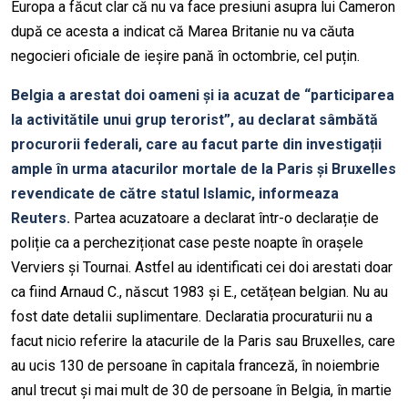
Europa a făcut clar că nu va face presiuni asupra lui Cameron
după ce acesta a indicat că Marea Britanie nu va căuta
negocieri oficiale de ieșire pană în octombrie, cel puțin.
Belgia a arestat doi oameni și ia acuzat de “participarea
la activitătile unui grup terorist”, au declarat sâmbătă
procurorii federali, care au facut parte din investigații
ample în urma atacurilor mortale de la Paris și Bruxelles
revendicate de către statul Islamic, informeaza
Reuters.
Partea acuzatoare a declarat într-o declarație de
poliție ca a percheziționat case peste noapte în orașele
Verviers și Tournai. Astfel au identificati cei doi arestati doar
ca fiind Arnaud C., născut 1983 și E., cetățean belgian. Nu au
fost date detalii suplimentare. Declaratia procuraturii nu a
facut nicio referire la atacurile de la Paris sau Bruxelles, care
au ucis 130 de persoane în capitala franceză, în noiembrie
anul trecut și mai mult de 30 de persoane în Belgia, în martie