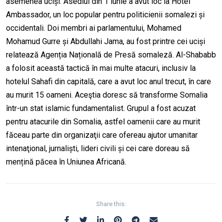
asemenea uciși. Asediul din 1 iunie a avut loc la Hotel
Ambassador, un loc popular pentru politicienii somalezi și
occidentali. Doi membri ai parlamentului, Mohamed
Mohamud Gurre și Abdullahi Jama, au fost printre cei uciși
relatează Agenția Națională de Presă somaleză. Al-Shababb
a folosit această tactică în mai multe atacuri, inclusiv la
hotelul Sahafi din capitală, care a avut loc anul trecut, în care
au murit 15 oameni. Aceştia doresc să transforme Somalia
într-un stat islamic fundamentalist. Grupul a fost acuzat
pentru atacurile din Somalia, astfel oamenii care au murit
făceau parte din organizaţii care ofereau ajutor umanitar
intenaţional, jurnaliști, lideri civili și cei care doreau să
mențină păcea în Uniunea Africană.
Share this: