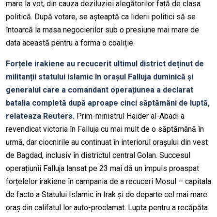
mare la vot, din cauza deziluziei alegătorilor față de clasa
politică. După votare, se așteaptă ca liderii politici să se
întoarcă la masa negocierilor sub o presiune mai mare de
data această pentru a forma o coaliție.
Forțele irakiene au recucerit ultimul district deținut de
militanții statului islamic în orașul Falluja duminică și
generalul care a comandant operațiunea a declarat
batalia completă după aproape cinci săptămâni de luptă,
relateaza Reuters.
Prim-ministrul Haider al-Abadi a
revendicat victoria în Falluja cu mai mult de o săptămână în
urmă, dar ciocnirile au continuat în interiorul orașului din vest
de Bagdad, inclusiv în districtul central Golan. Succesul
operațiunii Falluja lansat pe 23 mai dă un impuls proaspat
forțelelor irakiene în campania de a recuceri Mosul – capitala
de facto a Statului Islamic în Irak și de departe cel mai mare
oraș din califatul lor auto-proclamat. Lupta pentru a recăpăta