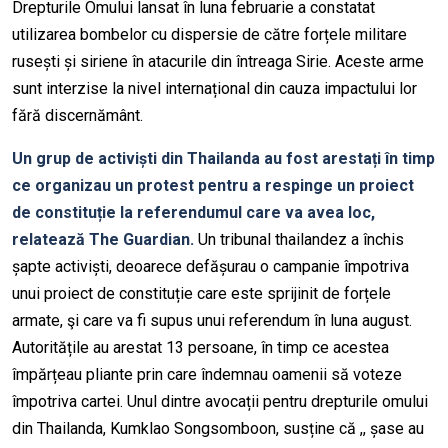
Drepturile Omului lansat în luna februarie a constatat
utilizarea bombelor cu dispersie de către forțele militare
rusești și siriene în atacurile din întreaga Sirie. Aceste arme
sunt interzise la nivel internațional din cauza impactului lor
fără discernământ.
Un grup de activiști din Thailanda au fost arestați în timp
ce organizau un protest pentru a respinge un proiect
de constituție la referendumul care va avea loc,
relatează The Guardian.
Un tribunal thailandez a închis
șapte activiști, deoarece defășurau o campanie împotriva
unui proiect de constituție care este sprijinit de forțele
armate, şi care va fi supus unui referendum în luna august.
Autoritățile au arestat 13 persoane, în timp ce acestea
împărțeau pliante prin care îndemnau oamenii să voteze
împotriva cartei. Unul dintre avocații pentru drepturile omului
din Thailanda, Kumklao Songsomboon, susține că ,, șase au