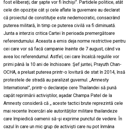
fost eliberați, dar șapte vor fi închiși”. Partidele politice, atât
cele din opoziție cât și cele aflate la guvernare au declarat
că proiectul de constituție este nedemocratic, consacrând
puterea militară, în timp ce puterea civilă va fi diminuată.
Junta a interzis critica Cartei în perioada premergătoare
referendumului. Aceasta a emis deja norme restrictive pentru
cei care vor să facă campanie înainte de 7 august, când va
avea loc referendumul. Astfel, cei care încalcă regulile vor
primi până la 10 ani de închisoare. Şef juntei, Prayuth Chan-
OCHA, a preluat puterea printr-o lovitură de stat în 2014, însă
protestele de stradă au paralizat guvernul. ,,Amnesty
International”, printr-o declarație cere Thailandei să pună
capăt reprimării activiștilor, aşadar Champa Patel de la
Amnesty consideră că ,, aceste tactici brute reprezintă cele
mai recente încercări ale autorităților militare thailandeze
care împiedică oamenii să-şi exprime punctul de vedere. În
cazul în care un mic grup de activiști care nu pot înmâna