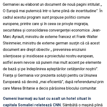
Germaniei au elaborat un document de nouă pagini intitulat ,,
O Europă mai puternică într-o lume plină de incertitudine”. În
cadrul acestui program sunt propuse politici comune
europene, printre care şi în ceea ce privşte migrația,
securitatea și consolidarea convergenței economice. Jean-
Marc Ayrault, ministru de externe francez et Frank-Walter
Steinmeier, ministru de externe german susţin că că acest
document are drept obiectiv ,, prevenirea eroziunii
silențioase și insidioase a proiectului nostru european,
astfel avem nevoie să punem mai mult accent pe elemente
de bază și pe îndeplinirea așteptărilor cetățenilor noștrii”.
Franța și Germania vor prezenta soluții pentru ca Uniunea
Europeană să devină ,,mai eficientă”, după referendumul prin
care Marea Britanie a decis părăsirea blocului comunitar.
Oameni înarmaţi au luat cu asalt un hotel situat în
capitala Somaliei relatează CNN.
Sâmbătă o mașină plină