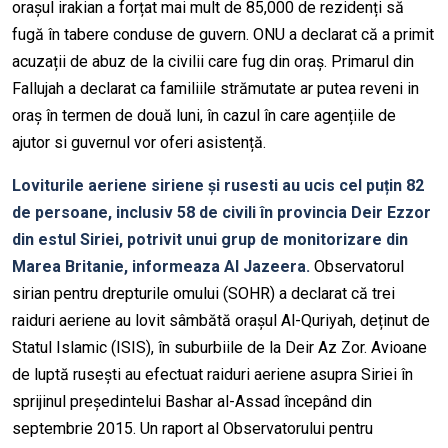
orașul irakian a forțat mai mult de 85,000 de rezidenți să
fugă în tabere conduse de guvern. ONU a declarat că a primit
acuzații de abuz de la civilii care fug din oraș. Primarul din
Fallujah a declarat ca familiile strămutate ar putea reveni in
oraș în termen de două luni, în cazul în care agențiile de
ajutor si guvernul vor oferi asistență.
Loviturile aeriene siriene și rusesti au ucis cel puțin 82
de persoane, inclusiv 58 de civili în provincia Deir Ezzor
din estul Siriei, potrivit unui grup de monitorizare din
Marea Britanie, informeaza Al Jazeera.
Observatorul
sirian pentru drepturile omului (SOHR) a declarat că trei
raiduri aeriene au lovit sâmbătă orașul Al-Quriyah, deținut de
Statul Islamic (ISIS), în suburbiile de la Deir Az Zor. Avioane
de luptă rusești au efectuat raiduri aeriene asupra Siriei în
sprijinul președintelui Bashar al-Assad începând din
septembrie 2015. Un raport al Observatorului pentru