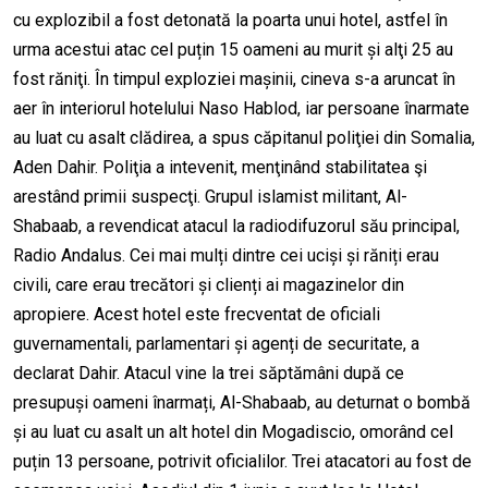
cu explozibil a fost detonată la poarta unui hotel, astfel în
urma acestui atac cel puțin 15 oameni au murit și alţi 25 au
fost răniţi. În timpul exploziei mașinii, cineva s-a aruncat în
aer în interiorul hotelului Naso Hablod, iar persoane înarmate
au luat cu asalt clădirea, a spus căpitanul poliţiei din Somalia,
Aden Dahir. Poliţia a intevenit, menţinând stabilitatea şi
arestând primii suspecţi. Grupul islamist militant, Al-
Shabaab, a revendicat atacul la radiodifuzorul său principal,
Radio Andalus. Cei mai mulți dintre cei uciși și răniți erau
civili, care erau trecători și clienți ai magazinelor din
apropiere. Acest hotel este frecventat de oficiali
guvernamentali, parlamentari și agenți de securitate, a
declarat Dahir. Atacul vine la trei săptămâni după ce
presupuși oameni înarmați, Al-Shabaab, au deturnat o bombă
și au luat cu asalt un alt hotel din Mogadiscio, omorând cel
puțin 13 persoane, potrivit oficialilor. Trei atacatori au fost de