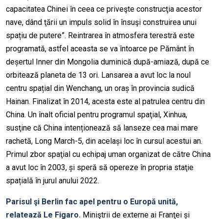
capacitatea Chinei în ceea ce priveşte construcţia acestor
nave, dând ţării un impuls solid în însuşi construirea unui
spațiu de putere”. Reintrarea în atmosfera terestră este
programată, astfel aceasta se va întoarce pe Pământ în
deșertul Inner din Mongolia duminică după-amiază, după ce
orbitează planeta de 13 ori. Lansarea a avut loc la noul
centru spațial din Wenchang, un oraș în provincia sudică
Hainan. Finalizat în 2014, acesta este al patrulea centru din
China. Un înalt oficial pentru programul spaţial, Xinhua,
susţine că China intenționează să lanseze cea mai mare
rachetă, Long March-5, din același loc în cursul acestui an.
Primul zbor spaţial cu echipaj uman organizat de către China
a avut loc în 2003, și speră să opereze în propria staţie
spațială în jurul anului 2022.
Parisul şi Berlin fac apel pentru o Europă unită,
relatează Le Figaro.
Miniştrii de externe ai Franţei și