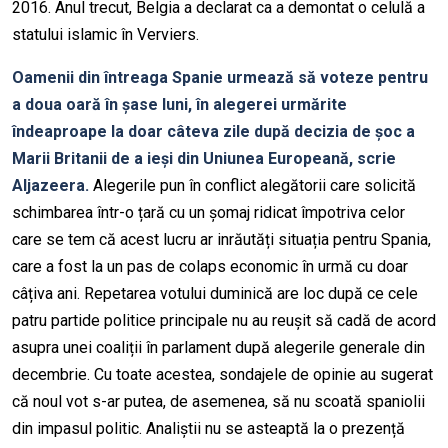
2016. Anul trecut, Belgia a declarat ca a demontat o celulă a
statului islamic în Verviers.
Oamenii din întreaga Spanie urmează să voteze pentru
a doua oară în șase luni, în alegerei urmărite
îndeaproape la doar câteva zile după decizia de șoc a
Marii Britanii de a ieși din Uniunea Europeană, scrie
Aljazeera.
Alegerile pun în conflict alegătorii care solicită
schimbarea într-o țară cu un șomaj ridicat împotriva celor
care se tem că acest lucru ar inrăutăți situația pentru Spania,
care a fost la un pas de colaps economic în urmă cu doar
câțiva ani. Repetarea votului duminică are loc după ce cele
patru partide politice principale nu au reușit să cadă de acord
asupra unei coaliții în parlament după alegerile generale din
decembrie. Cu toate acestea, sondajele de opinie au sugerat
că noul vot s-ar putea, de asemenea, să nu scoată spaniolii
din impasul politic. Analiștii nu se asteaptă la o prezență