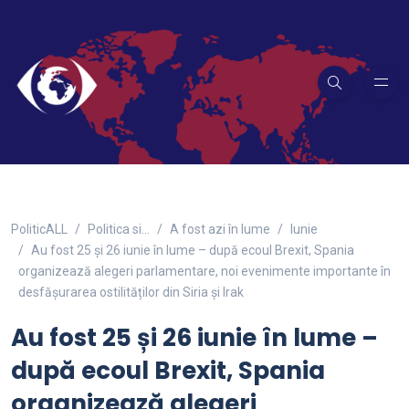
PoliticALL
Politica si…
A fost azi în lume
Iunie
Au fost 25 și 26 iunie în lume – după ecoul Brexit, Spania
organizează alegeri parlamentare, noi evenimente importante în
desfășurarea ostilităților din Siria și Irak
Au fost 25 și 26 iunie în lume –
după ecoul Brexit, Spania
organizează alegeri