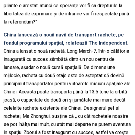
pliante e arestat, atunci ce speranțe vor fi ca drepturile la
libertatea de exprimare și de întrunire vor fi respectate până
la referendum?”
China lansează o nouă navă de transport rachete, pe
fondul programului spațial, relatează The Independent.
China a lansat o nouă rachetă, Long March-7, într-o călătorie
inaugurată cu succes sâmbătă dintr-un nou centru de
lansare, aşadar o nouă cursă spaţială. De dimensiune
mijlocie, racheta cu două etaje este de așteptat să devină
principalul transportator pentru viitoarele misiuni spaţiale ale
Chinei. Aceasta poate transporta până la 13,5 tone la orbită
joasă, o capacitate de două ori și jumătate mai mare decât
celelalte rachete existente ale Chinei. Designerul șef al
rachetei, Ma Zhonghui, susţine că ,, cu cât rachetele noastre
se pot înălţa mai mult, cu atât mai departe ne putem aventura
în spațiu. Zborul a fost inaugurat cu succes, astfel va creşte