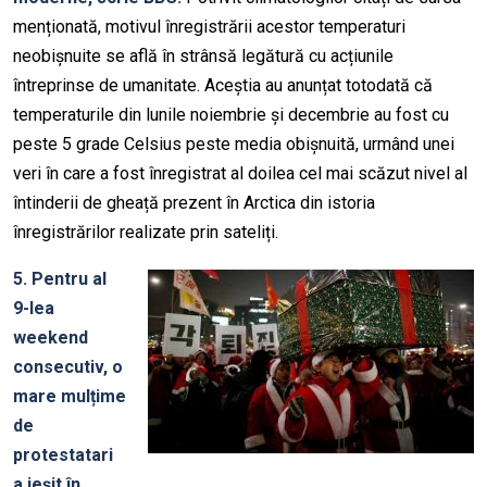
menționată, motivul înregistrării acestor temperaturi
neobișnuite se află în strânsă legătură cu acțiunile
întreprinse de umanitate. Aceștia au anunțat totodată că
temperaturile din lunile noiembrie și decembrie au fost cu
peste 5 grade Celsius peste media obișnuită, urmând unei
veri în care a fost înregistrat al doilea cel mai scăzut nivel al
întinderii de gheață prezent în Arctica din istoria
înregistrărilor realizate prin sateliți.
5. Pentru al
9-lea
weekend
consecutiv, o
mare mulțime
de
protestatari
a ieșit în