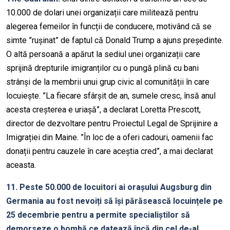
10.000 de dolari unei organizații care militează pentru
alegerea femeilor în funcții de conducere, motivând că se
simte ”rușinat” de faptul că Donald Trump a ajuns președinte.
O altă persoană a apărut la sediul unei organizații care
sprijină drepturile imigranților cu o pungă plină cu bani
strânși de la membrii unui grup civic al comunității în care
locuiește. ”La fiecare sfârșit de an, sumele cresc, însă anul
acesta creșterea e uriașă”, a declarat Loretta Prescott,
director de dezvoltare pentru Proiectul Legal de Sprijinire a
Imigrației din Maine. ”În loc de a oferi cadouri, oamenii fac
donații pentru cauzele în care aceștia cred”, a mai declarat
aceasta.
11. Peste 50.000 de locuitori ai orașului Augsburg din
Germania au fost nevoiți să își părăsească locuințele pe
25 decembrie pentru a permite specialiștilor să
demorseze o bombă ce datează încă din cel de-al