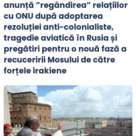
anunță ”regândirea” relațiilor
cu ONU după adoptarea
rezoluției anti-colonialiste,
tragedie aviatică în Rusia și
pregătiri pentru o nouă fază a
recuceririi Mosului de către
forțele irakiene