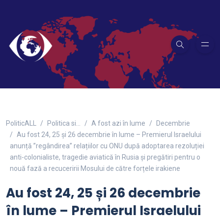
PoliticALL
Politica si…
A fost azi în lume
Decembrie
Au fost 24, 25 și 26 decembrie în lume – Premierul Israelului
anunță ”regândirea” relațiilor cu ONU după adoptarea rezoluției
anti-colonialiste, tragedie aviatică în Rusia și pregătiri pentru o
nouă fază a recuceririi Mosului de către forțele irakiene
Au fost 24, 25 și 26 decembrie
în lume – Premierul Israelului