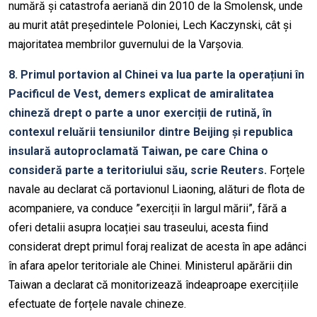
numără și catastrofa aeriană din 2010 de la Smolensk, unde
au murit atât președintele Poloniei, Lech Kaczynski, cât și
majoritatea membrilor guvernului de la Varșovia.
8. Primul portavion al Chinei va lua parte la operațiuni în
Pacificul de Vest, demers explicat de amiralitatea
chineză drept o parte a unor exerciții de rutină, în
contexul reluării tensiunilor dintre Beijing și republica
insulară autoproclamată Taiwan, pe care China o
consideră parte a teritoriului său, scrie Reuters.
Forțele
navale au declarat că portavionul Liaoning, alături de flota de
acompaniere, va conduce ”exerciții în largul mării”, fără a
oferi detalii asupra locației sau traseului, acesta fiind
considerat drept primul foraj realizat de acesta în ape adânci
în afara apelor teritoriale ale Chinei. Ministerul apărării din
Taiwan a declarat că monitorizează îndeaproape exercițiile
efectuate de forțele navale chineze.