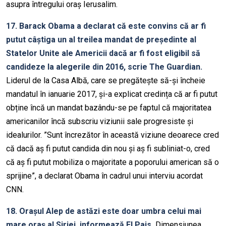
asupra întregului oraș Ierusalim.
17. Barack Obama a declarat că este convins că ar fi
putut câștiga un al treilea mandat de președinte al
Statelor Unite ale Americii dacă ar fi fost eligibil să
candideze la alegerile din 2016, scrie The Guardian.
Liderul de la Casa Albă, care se pregătește să-și încheie
mandatul în ianuarie 2017, și-a explicat credința că ar fi putut
obține încă un mandat bazându-se pe faptul că majoritatea
americanilor încă subscriu viziunii sale progresiste și
idealurilor. ”Sunt încrezător în această viziune deoarece cred
că dacă aș fi putut candida din nou și aș fi subliniat-o, cred
că aș fi putut mobiliza o majoritate a poporului american să o
sprijine”, a declarat Obama în cadrul unui interviu acordat
CNN.
18. Orașul Alep de astăzi este doar umbra celui mai
mare oraș al Siriei, informează El Pais.
Dimensiunea