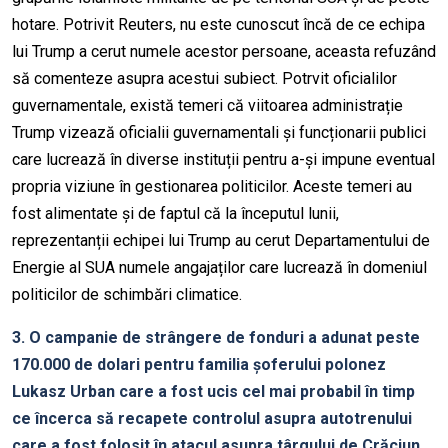
hotare. Potrivit Reuters, nu este cunoscut încă de ce echipa
lui Trump a cerut numele acestor persoane, aceasta refuzând
să comenteze asupra acestui subiect. Potrvit oficialilor
guvernamentale, există temeri că viitoarea administrație
Trump vizează oficialii guvernamentali și funcționarii publici
care lucrează în diverse instituții pentru a-și impune eventual
propria viziune în gestionarea politicilor. Aceste temeri au
fost alimentate și de faptul că la începutul lunii,
reprezentanții echipei lui Trump au cerut Departamentului de
Energie al SUA numele angajaților care lucrează în domeniul
politicilor de schimbări climatice.
3. O campanie de strângere de fonduri a adunat peste
170.000 de dolari pentru familia șoferului polonez
Lukasz Urban care a fost ucis cel mai probabil în timp
ce încerca să recapete controlul asupra autotrenului
care a fost folosit în atacul asupra târgului de Crăciun