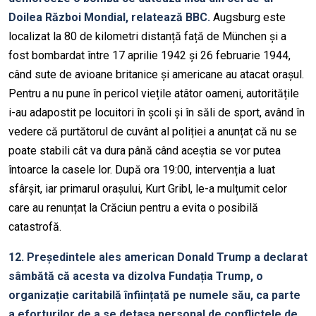
Doilea Război Mondial, relatează BBC.
Augsburg este
localizat la 80 de kilometri distanță față de München și a
fost bombardat între 17 aprilie 1942 și 26 februarie 1944,
când sute de avioane britanice și americane au atacat orașul.
Pentru a nu pune în pericol viețile atâtor oameni, autoritățile
i-au adapostit pe locuitori în școli și în săli de sport, având în
vedere că purtătorul de cuvânt al poliției a anunțat că nu se
poate stabili cât va dura până când aceștia se vor putea
întoarce la casele lor. După ora 19:00, intervenția a luat
sfârșit, iar primarul orașului, Kurt Gribl, le-a mulțumit celor
care au renunțat la Crăciun pentru a evita o posibilă
catastrofă.
12. Președintele ales american Donald Trump a declarat
sâmbătă că acesta va dizolva Fundația Trump, o
organizație caritabilă înființată pe numele său, ca parte
a eforturilor de a se detașa personal de conflictele de