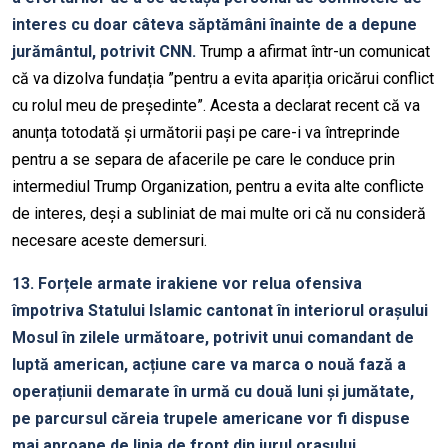
interes cu doar câteva săptămâni înainte de a depune
jurământul, potrivit CNN.
Trump a afirmat într-un comunicat
că va dizolva fundația ”pentru a evita apariția oricărui conflict
cu rolul meu de președinte”. Acesta a declarat recent că va
anunța totodată și următorii pași pe care-i va întreprinde
pentru a se separa de afacerile pe care le conduce prin
intermediul Trump Organization, pentru a evita alte conflicte
de interes, deși a subliniat de mai multe ori că nu consideră
necesare aceste demersuri.
13. Forțele armate irakiene vor relua ofensiva
împotriva Statului Islamic cantonat în interiorul orașului
Mosul în zilele următoare, potrivit unui comandant de
luptă american, acțiune care va marca o nouă fază a
operațiunii demarate în urmă cu două luni și jumătate,
pe parcursul căreia trupele americane vor fi dispuse
mai aproape de linia de front din jurul orașului,