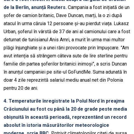
de la Berlin, anunță Reuters.
Campania a fost inițiată de un
șofer de camion britanic, Dave Duncan, marți, la o zi după
atacul în urma căruia 12 persoane și-au pierdut viața. Lukasz
Urban, șoferul în vârstă de 37 de ani al camionului care a fost
deturnat de tunisianul Anis Amri, a murit în urma mai multor
plăgi înjunghiate și a unei răni provocate prin împușcare. ”Am
avut intenția să strângem câteva sute de lire sterline pentru
familie din partea șoferilor britanici inimoși”, a scris Duncan
în anunțul campaniei pe site-ul GoFundMe. Suma adunată în
doar 4 zile reprezintă salariul mediu anual net din Polonia
pentru 20 de ani.
4. Temperaturile înregistrate la Polul Nord în preajma
Crăciunului au fost cu până la 20 de grade peste media
obișnuită în această perioadă, reprezentând un record
absolut în istoria măsurătorilor meteorologice
moderne, scrie BBC.
Potrivit climatologilor citați de sursa