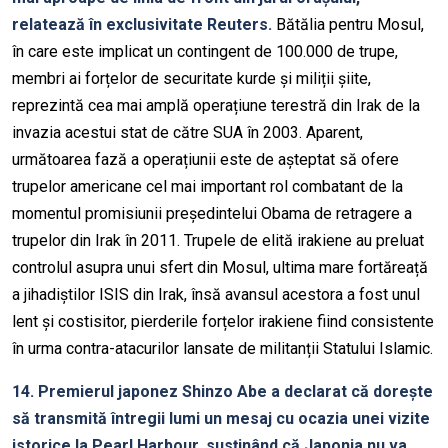
relatează în exclusivitate Reuters.
Bătălia pentru Mosul,
în care este implicat un contingent de 100.000 de trupe,
membri ai forțelor de securitate kurde și miliții șiite,
reprezintă cea mai amplă operațiune terestră din Irak de la
invazia acestui stat de către SUA în 2003. Aparent,
următoarea fază a operațiunii este de așteptat să ofere
trupelor americane cel mai important rol combatant de la
momentul promisiunii președintelui Obama de retragere a
trupelor din Irak în 2011. Trupele de elită irakiene au preluat
controlul asupra unui sfert din Mosul, ultima mare fortăreață
a jihadiștilor ISIS din Irak, însă avansul acestora a fost unul
lent și costisitor, pierderile forțelor irakiene fiind consistente
în urma contra-atacurilor lansate de militanții Statului Islamic.
14. Premierul japonez Shinzo Abe a declarat că dorește
să transmită întregii lumi un mesaj cu ocazia unei vizite
istorice la Pearl Harbour, susținând că Japonia nu va