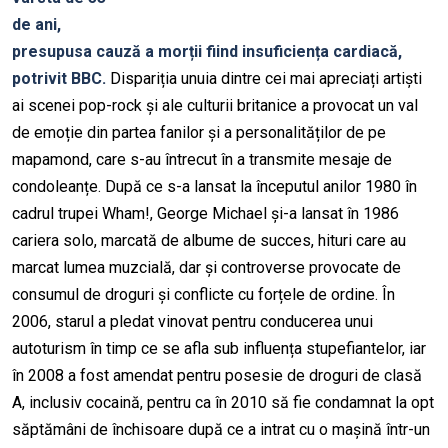
de ani,
presupusa cauză a morții fiind insuficiența cardiacă,
potrivit BBC.
Dispariția unuia dintre cei mai apreciați artiști
ai scenei pop-rock și ale culturii britanice a provocat un val
de emoție din partea fanilor și a personalităților de pe
mapamond, care s-au întrecut în a transmite mesaje de
condoleanțe. După ce s-a lansat la începutul anilor 1980 în
cadrul trupei Wham!, George Michael și-a lansat în 1986
cariera solo, marcată de albume de succes, hituri care au
marcat lumea muzcială, dar și controverse provocate de
consumul de droguri și conflicte cu forțele de ordine. În
2006, starul a pledat vinovat pentru conducerea unui
autoturism în timp ce se afla sub influența stupefiantelor, iar
în 2008 a fost amendat pentru posesie de droguri de clasă
A, inclusiv cocaină, pentru ca în 2010 să fie condamnat la opt
săptămâni de închisoare după ce a intrat cu o mașină într-un