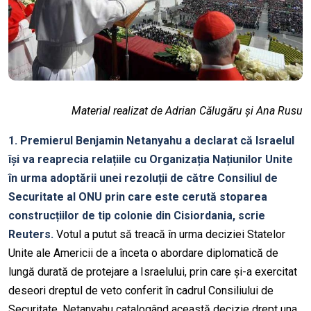
Material realizat de Adrian Călugăru și Ana Rusu
1. Premierul Benjamin Netanyahu a declarat că Israelul
își va reaprecia relațiile cu Organizația Națiunilor Unite
în urma adoptării unei rezoluții de către Consiliul de
Securitate al ONU prin care este cerută stoparea
construcțiilor de tip colonie din Cisiordania, scrie
Reuters.
Votul a putut să treacă în urma deciziei Statelor
Unite ale Americii de a înceta o abordare diplomatică de
lungă durată de protejare a Israelului, prin care și-a exercitat
deseori dreptul de veto conferit în cadrul Consiliului de
Securitate, Netanyahu catalogând această decizie drept una