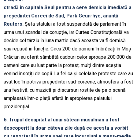
stradă în capitala Seul pentru a cere demisia imediată a
președintei Coreei de Sud, Park Geun-hye, anunță
Reuters.
Șefa statului a fost suspendată de parlament în
urma unui scandal de corupție, iar Curtea Constituțională va
decide cel târziu în luna martie dacă aceasta va fi demisă
sau repusă în funcție. Circa 200 de oameni îmbrăcați în Moș
Crăciun au oferit sâmbătă cadouri celor aproape 200.000 de
oameni care au luat parte la protest, mulți dintre aceștia
venind însoțiți de copii. La fel ca și celelalte proteste care au
avut loc împotriva președintei sud-coreene, atmosfera a fost
una festivă, cu muzică și discursuri rostite de pe o scenă
amplasată într-o piață aflată în apropierea palatului
prezidențial.
6. Trupul decapitat al unui sătean musulman a fost
descoperit la doar câteva zile după ce acesta a vorbit
cu reporterii în urma unei rare incursiuni a mass-media