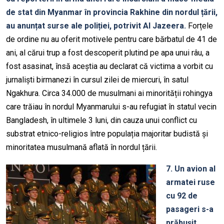
de stat din Myanmar în provincia Rakhine din nordul țării,
au anunțat surse ale poliției, potrivit Al Jazeera.
Forțele
de ordine nu au oferit motivele pentru care bărbatul de 41 de
ani, al cărui trup a fost descoperit plutind pe apa unui râu, a
fost asasinat, însă aceștia au declarat că victima a vorbit cu
jurnaliști birmanezi în cursul zilei de miercuri, în satul
Ngakhura. Circa 34.000 de musulmani ai minorității rohingya
care trăiau în nordul Myanmarului s-au refugiat în statul vecin
Bangladesh, în ultimele 3 luni, din cauza unui conflict cu
substrat etnico-religios între populația majoritar budistă și
minoritatea musulmană aflată în nordul țării.
7. Un avion al
armatei ruse
cu 92 de
pasageri s-a
prăbușit