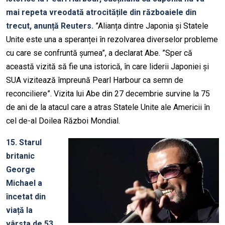
mai repeta vreodată atrocitățile din războaiele din
trecut, anunță Reuters.
”Alianța dintre Japonia și Statele
Unite este una a speranței în rezolvarea diverselor probleme
cu care se confruntă șumea”, a declarat Abe. ”Sper că
această vizită să fie una istorică, în care liderii Japoniei și
SUA vizitează împreună Pearl Harbour ca semn de
reconciliere”. Vizita lui Abe din 27 decembrie survine la 75
de ani de la atacul care a atras Statele Unite ale Americii în
cel de-al Doilea Război Mondial.
15. Starul
britanic
George
Michael a
încetat din
viață la
vârsta de 53