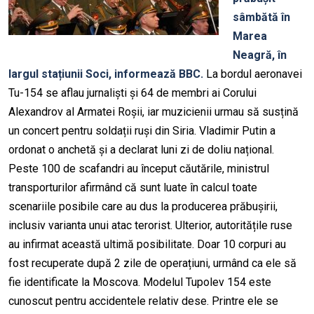
sâmbătă în
Marea
Neagră, în
largul stațiunii Soci, informează BBC.
La bordul aeronavei
Tu-154 se aflau jurnaliști și 64 de membri ai Corului
Alexandrov al Armatei Roșii, iar muzicienii urmau să susțină
un concert pentru soldații ruși din Siria. Vladimir Putin a
ordonat o anchetă și a declarat luni zi de doliu național.
Peste 100 de scafandri au început căutările, ministrul
transporturilor afirmând că sunt luate în calcul toate
scenariile posibile care au dus la producerea prăbușirii,
inclusiv varianta unui atac terorist. Ulterior, autoritățile ruse
au infirmat această ultimă posibilitate. Doar 10 corpuri au
fost recuperate după 2 zile de operațiuni, urmând ca ele să
fie identificate la Moscova. Modelul Tupolev 154 este
cunoscut pentru accidentele relativ dese. Printre ele se