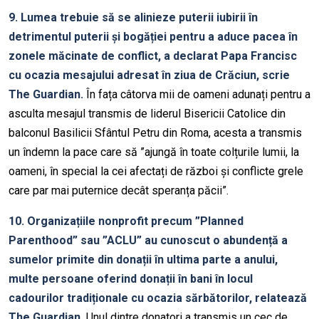
9. Lumea trebuie să se alinieze puterii iubirii în
detrimentul puterii și bogăției pentru a aduce pacea în
zonele măcinate de conflict, a declarat Papa Francisc
cu ocazia mesajului adresat în ziua de Crăciun, scrie
The Guardian.
În fața câtorva mii de oameni adunați pentru a
asculta mesajul transmis de liderul Bisericii Catolice din
balconul Basilicii Sfântul Petru din Roma, acesta a transmis
un îndemn la pace care să ”ajungă în toate colțurile lumii, la
oameni, în special la cei afectați de război și conflicte grele
care par mai puternice decât speranța păcii”.
10. Organizațiile nonprofit precum ”Planned
Parenthood” sau ”ACLU” au cunoscut o abundență a
sumelor primite din donații în ultima parte a anului,
multe persoane oferind donații în bani în locul
cadourilor tradiționale cu ocazia sărbătorilor, relatează
The Guardian.
Unul dintre donatori a transmis un cec de