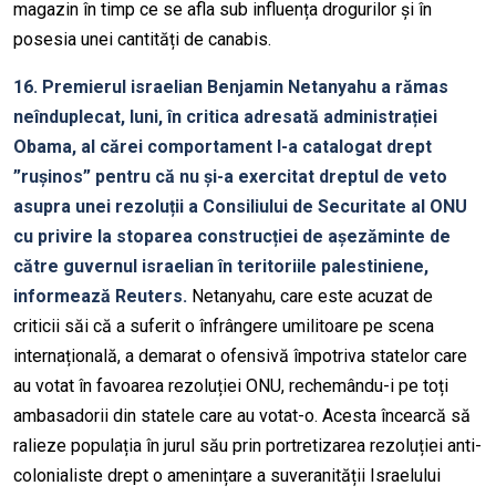
magazin în timp ce se afla sub influența drogurilor și în
posesia unei cantități de canabis.
16. Premierul israelian Benjamin Netanyahu a rămas
neînduplecat, luni, în critica adresată administrației
Obama, al cărei comportament l-a catalogat drept
”rușinos” pentru că nu și-a exercitat dreptul de veto
asupra unei rezoluții a Consiliului de Securitate al ONU
cu privire la stoparea construcției de așezăminte de
către guvernul israelian în teritoriile palestiniene,
informează Reuters.
Netanyahu, care este acuzat de
criticii săi că a suferit o înfrângere umilitoare pe scena
internațională, a demarat o ofensivă împotriva statelor care
au votat în favoarea rezoluției ONU, rechemându-i pe toți
ambasadorii din statele care au votat-o. Acesta încearcă să
ralieze populația în jurul său prin portretizarea rezoluției anti-
colonialiste drept o amenințare a suveranității Israelului