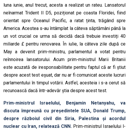
luna iunie, anul trecut, acesta a realizat un rateu. Lansatorul
neînarmat Trident II D5, poziționat pe coasta Floridei, fiind
orientat spre Oceanul Pacific, a ratat ținta, trăgând spre
America. Acestea s-au întâmplat la câteva săptămâni până la
un vot crucial ce urma să decidă dacă trebuie investiți 40
miliarde £ pentru renovarea. În iulie, la câteva zile după ce
May a devenit prim-ministru, parlamentul a votat pentru
reînnoirea lansatorului. Acum prim-ministrul Marii Britanii
este acuzată de iresponsabilitate pentru faptul că ar fi știut
despre acest test eșuat, dar nu ar fi comunicat aceste lucruri
parlamentului în timpul votării. Astfel, acesteia i s-a cerut să
recunoască dacă într-adevăr știa despre acest test.
Prim-ministrul Israelului, Benjamin Netanyahu, va
discuta împreună cu președintele SUA, Donald Trump,
despre războiul civil din Siria, Palestina și acordul
nuclear cu Iran, relatează CNN.
Prim-ministrul Israelului l-