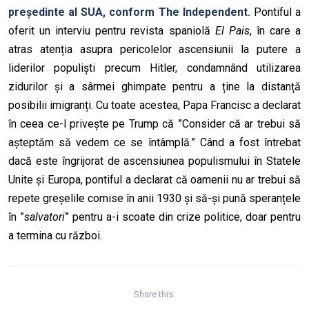
președinte al SUA, conform The Independent.
Pontiful a
oferit un interviu pentru revista spaniolă
El Pais
, în care a
atras atenția asupra pericolelor ascensiunii la putere a
liderilor populiști precum Hitler, condamnând utilizarea
zidurilor și a sârmei ghimpate pentru a ține la distanță
posibilii imigranți. Cu toate acestea, Papa Francisc a declarat
în ceea ce-l privește pe Trump că ”Consider că ar trebui să
așteptăm să vedem ce se întâmplă.” Când a fost întrebat
dacă este îngrijorat de ascensiunea populismului în Statele
Unite și Europa, pontiful a declarat că oamenii nu ar trebui să
repete greșelile comise în anii 1930 și să-și pună speranțele
în ”
salvatori
” pentru a-i scoate din crize politice, doar pentru
a termina cu război.
Share this: