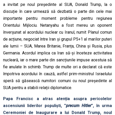
a invitat pe noul președinte al SUA, Donald Trump, la o
discuție în care urmează să dezbată o parte din cele mai
importante pentru moment probleme pentru regiunea
Orientului Mijlociu. Netanyahu a fost mereu un oponent
înverșunat al acordului nuclear cu Iranul, numit Planul comun
de acțiune, negociat între Iran și grupul P5+1 al marilor puteri
ale lumii – SUA, Marea Britanie, Franța, China și Rusia, plus
Germania. Acordul implica ca Iran să-și înceteze activitatea
nucleară, iar o mare parte din sancțiunile impuse acestuia să
fie anulate în schimb. Trump de multe ori a declarat că este
împotriva acordului în cauză, astfel prim-ministrul Israelului
speră să găsească numitori comuni cu noul președinte al
SUA pentru a stabili relații diplomatice.
Papa Francisc a atras atenția asupra pericolelor
ascensiunii liderilor populiști, ”
precum Hitler
”, în urma
Ceremoniei de Inaugurare a lui Donald Trump, noul