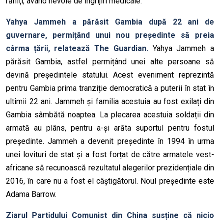
răniţi, având nevoie de îngrijiri medicale.
Yahya Jammeh a părăsit Gambia după 22 ani de
guvernare, permițând unui nou președinte să preia
cârma țării, relatează The Guardian.
Yahya Jammeh a
părăsit Gambia, astfel permițând unei alte persoane să
devină președintele statului. Acest eveniment reprezintă
pentru Gambia prima tranziție democratică a puterii în stat în
ultimii 22 ani. Jammeh și familia acestuia au fost exilați din
Gambia sâmbătă noaptea. La plecarea acestuia soldații din
armată au plâns, pentru a-și arăta suportul pentru fostul
președinte. Jammeh a devenit președinte în 1994 în urma
unei lovituri de stat și a fost forțat de către armatele vest-
africane să recunoască rezultatul alegerilor prezidențiale din
2016, în care nu a fost el câștigătorul. Noul președinte este
Adama Barrow.
Ziarul Partidului Comunist din China susține că nicio