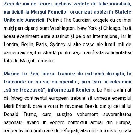
Zeci de mii de femei, inclusiv vedete de talie mondială,
participă la Marşul Femeilor organizat astăzi în Statele
Unite ale Americii.
Potrivit The Guardian, oraşele cu cei mai
mulţi participanţi sunt Washington, New York şi Chicago, însă
acest eveniment este susţinut şi pe plan internaţional, iar în
Londra, Berlin, Paris, Sydney şi alte oraşe ale lumii, mii de
oameni au ieşit în stradă pentru a-şi manifesta solidaritatea
faţă de Marşul Femeilor.
Marine Le Pen, liderul francez de extremă dreapta, le
transmite un mesaj europenilor, prin care îi îndeamnă
„să se trezească”, informează Reuters.
Le Pen a afirmat
că întreg continentul european trebuie să urmeze exemplul
Marii Britanii, care a votat în favoarea Brexit, dar şi cel al lui
Donald Trump, care susţine vehement suveranitatea
naţională, având în vedere contextul actual din Europa,
respectiv numărul mare de refugiaţi, atacurile teroriste şi rata