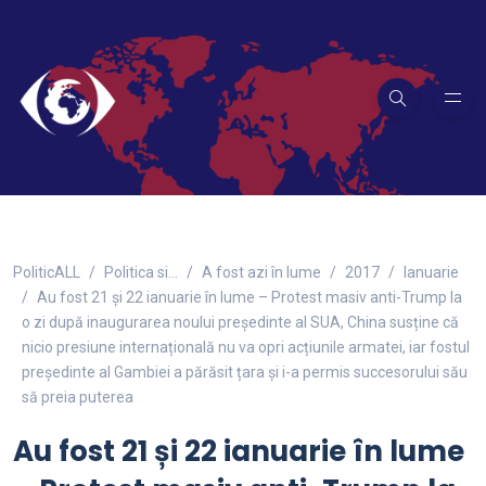
PoliticALL
Politica si…
A fost azi în lume
2017
Ianuarie
Au fost 21 și 22 ianuarie în lume – Protest masiv anti-Trump la
o zi după inaugurarea noului președinte al SUA, China susține că
nicio presiune internațională nu va opri acțiunile armatei, iar fostul
președinte al Gambiei a părăsit țara și i-a permis succesorului său
să preia puterea
Au fost 21 și 22 ianuarie în lume