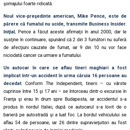
şomajului foarte ridicată.
Noul vice-preşedinte american, Mike Pence, este de
părere că fumatul nu ucide, transmite Business Insider.
Iniţial
, Pence a făcut aceste afirmaţii în anul 2000, dar le
susţine în continuare, spunând că 2 din 3 fumători nu suferă
de afecţiuni cauzate de fumat, iar 9 din 10 nu vor face
niciodată cancer ca urmare a fumatului.
Un autocar în care se aflau tineri maghiari a fost
implicat într-un accident în urma căruia 16 persoane au
decedat
. Conform The Independent, tinerii – cu vârste
cuprinse între 15 şi 17 ani – se întorceau dintr-o excursie în
Franţa şi erau în drum spre Budapesta, iar accidentul s-a
produs în nordul Italiei, după ce autocarul s-a lovit de o
barieră pe autostradă şi a luat foc. La bordul vehiculului se
aflau 54 de persoane, iar 26 dintre supravieţuitori au fost