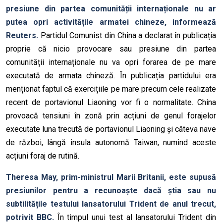
presiune din partea comunității internaționale nu ar
putea opri activitățile armatei chineze, informează
Reuters.
Partidul Comunist din China a declarat în publicația
proprie că nicio provocare sau presiune din partea
comunității internaționale nu va opri forarea de pe mare
executată de armata chineză. În publicația partidului era
menționat faptul că exercițiile pe mare precum cele realizate
recent de portavionul Liaoning vor fi o normalitate. China
provoacă tensiuni în zonă prin acțiuni de genul forajelor
executate luna trecută de portavionul Liaoning și câteva nave
de război, lângă insula autonomă Taiwan, numind aceste
acțiuni foraj de rutină.
Theresa May, prim-ministrul Marii Britanii, este supusă
presiunilor pentru a recunoaște dacă știa sau nu
subtilitățile testului lansatorului Trident de anul trecut,
potrivit BBC.
În timpul unui test al lansatorului Trident din