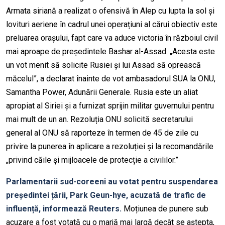
Armata siriană a realizat o ofensivă în Alep cu lupta la sol și
lovituri aeriene în cadrul unei operațiuni al cărui obiectiv este
preluarea orașului, fapt care va aduce victoria în războiul civil
mai aproape de președintele Bashar al-Assad. „Acesta este
un vot menit să solicite Rusiei și lui Assad să oprească
măcelul”, a declarat înainte de vot ambasadorul SUA la ONU,
Samantha Power, Adunării Generale. Rusia este un aliat
apropiat al Siriei și a furnizat sprijin militar guvernului pentru
mai mult de un an. Rezoluția ONU solicită secretarului
general al ONU să raporteze în termen de 45 de zile cu
privire la punerea în aplicare a rezoluției și la recomandările
„privind căile și mijloacele de protecție a civililor.”
Parlamentarii sud-coreeni au votat pentru suspendarea
președintei țării, Park Geun-hye, acuzată de trafic de
influență, informează Reuters.
Moțiunea de punere sub
acuzare a fost votată cu o marjă mai largă decât se aștepta,