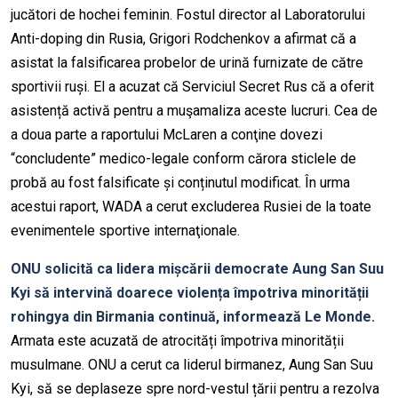
jucători de hochei feminin. Fostul director al Laboratorului
Anti-doping din Rusia, Grigori Rodchenkov a afirmat că a
asistat la falsificarea probelor de urină furnizate de către
sportivii ruși. El a acuzat că Serviciul Secret Rus că a oferit
asistență activă pentru a muşamaliza aceste lucruri. Cea de
a doua parte a raportului McLaren a conţine dovezi
“concludente” medico-legale conform cărora sticlele de
probă au fost falsificate și conținutul modificat. În urma
acestui raport, WADA a cerut excluderea Rusiei de la toate
evenimentele sportive internaţionale.
ONU solicită ca lidera mișcării democrate Aung San Suu
Kyi să intervină doarece violența împotriva minorității
rohingya din Birmania continuă, informează Le Monde.
Armata este acuzată de atrocități împotriva minorității
musulmane. ONU a cerut ca liderul birmanez, Aung San Suu
Kyi, să se deplaseze spre nord-vestul țării pentru a rezolva