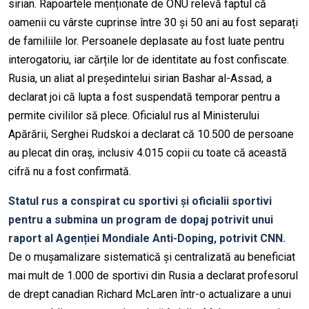
sirian. Rapoartele menționate de ONU relevă faptul că
oamenii cu vârste cuprinse între 30 și 50 ani au fost separați
de familiile lor. Persoanele deplasate au fost luate pentru
interogatoriu, iar cărțile lor de identitate au fost confiscate.
Rusia, un aliat al președintelui sirian Bashar al-Assad, a
declarat joi că lupta a fost suspendată temporar pentru a
permite civililor să plece. Oficialul rus al Ministerului
Apărării, Serghei Rudskoi a declarat că 10.500 de persoane
au plecat din oraș, inclusiv 4.015 copii cu toate că această
cifră nu a fost confirmată.
Statul rus a conspirat cu sportivi și oficialii sportivi
pentru a submina un program de dopaj potrivit unui
raport al Agenției Mondiale Anti-Doping, potrivit CNN.
De o mușamalizare sistematică și centralizată au beneficiat
mai mult de 1.000 de sportivi din Rusia a declarat profesorul
de drept canadian Richard McLaren într-o actualizare a unui