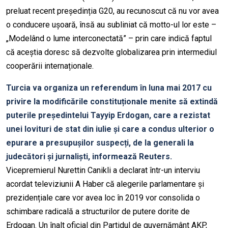
preluat recent președinția G20, au recunoscut că nu vor avea
o conducere ușoară, însă au subliniat că motto-ul lor este –
„Modelând o lume interconectată” – prin care indică faptul
că aceștia doresc să dezvolte globalizarea prin intermediul
cooperării internaționale.
Turcia va organiza un referendum în luna mai 2017 cu
privire la modificările constituționale menite să extindă
puterile președintelui Tayyip Erdogan, care a rezistat
unei lovituri de stat din iulie și care a condus ulterior o
epurare a presupușilor suspecți, de la generali la
judecători și jurnaliști, informează Reuters.
Vicepremierul Nurettin Canikli a declarat într-un interviu
acordat televiziunii A Haber că alegerile parlamentare și
prezidențiale care vor avea loc în 2019 vor consolida o
schimbare radicală a structurilor de putere dorite de
Erdogan. Un înalt oficial din Partidul de guvernământ AKP,