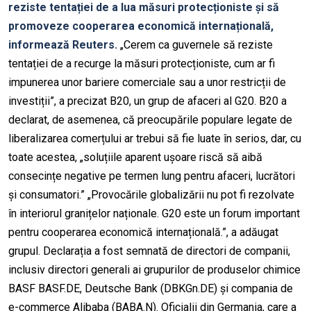
reziste tentației de a lua măsuri protecționiste și să
promoveze cooperarea economică internațională,
informează Reuters.
„Cerem ca guvernele să reziste
tentației de a recurge la măsuri protecționiste, cum ar fi
impunerea unor bariere comerciale sau a unor restricții de
investiții”, a precizat B20, un grup de afaceri al G20. B20 a
declarat, de asemenea, că preocupările populare legate de
liberalizarea comerțului ar trebui să fie luate în serios, dar, cu
toate acestea, „soluțiile aparent ușoare riscă să aibă
consecințe negative pe termen lung pentru afaceri, lucrători
și consumatori.” „Provocările globalizării nu pot fi rezolvate
în interiorul granițelor naționale. G20 este un forum important
pentru cooperarea economică internațională.”, a adăugat
grupul. Declarația a fost semnată de directori de companii,
inclusiv directori generali ai grupurilor de produselor chimice
BASF BASF.DE, Deutsche Bank (DBKGn.DE) și compania de
e-commerce Alibaba (BABA.N). Oficialii din Germania, care a