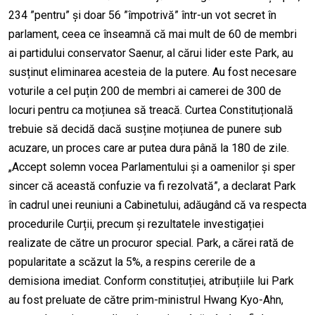
234 ”pentru” și doar 56 ”împotrivă” într-un vot secret în
parlament, ceea ce înseamnă că mai mult de 60 de membri
ai partidului conservator Saenur, al cărui lider este Park, au
susținut eliminarea acesteia de la putere. Au fost necesare
voturile a cel puțin 200 de membri ai camerei de 300 de
locuri pentru ca moțiunea să treacă. Curtea Constituțională
trebuie să decidă dacă susține moțiunea de punere sub
acuzare, un proces care ar putea dura până la 180 de zile.
„Accept solemn vocea Parlamentului și a oamenilor și sper
sincer că această confuzie va fi rezolvată”, a declarat Park
în cadrul unei reuniuni a Cabinetului, adăugând că va respecta
procedurile Curții, precum și rezultatele investigației
realizate de către un procuror special. Park, a cărei rată de
popularitate a scăzut la 5%, a respins cererile de a
demisiona imediat. Conform constituției, atribuțiile lui Park
au fost preluate de către prim-ministrul Hwang Kyo-Ahn,