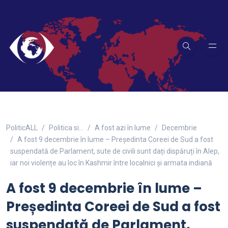
PoliticALL
Politica si…
A fost azi în lume
Decembrie
A fost 9 decembrie în lume – Președinta Coreei de Sud a fost
suspendată de Parlament, sute de civili sunt dați dispăruți în Alep,
iar noi violențe au loc în Kashmir între localnici și armata indiană
A fost 9 decembrie în lume –
Președinta Coreei de Sud a fost
suspendată de Parlament,