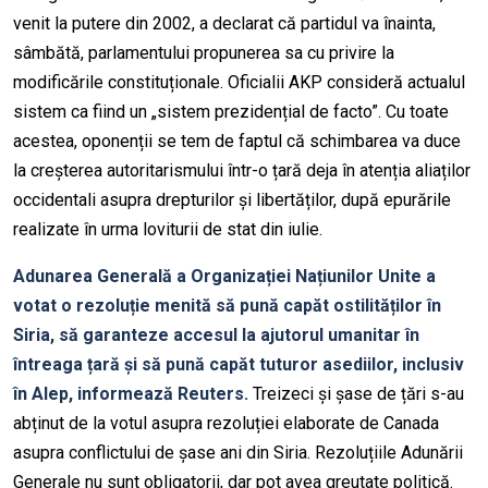
venit la putere din 2002, a declarat că partidul va înainta,
sâmbătă, parlamentului propunerea sa cu privire la
modificările constituționale. Oficialii AKP consideră actualul
sistem ca fiind un „sistem prezidențial de facto”. Cu toate
acestea, oponenții se tem de faptul că schimbarea va duce
la creșterea autoritarismului într-o țară deja în atenția aliaților
occidentali asupra drepturilor și libertăților, după epurările
realizate în urma loviturii de stat din iulie.
Adunarea Generală a Organizației Națiunilor Unite a
votat o rezoluție menită să pună capăt ostilităților în
Siria, să garanteze accesul la ajutorul umanitar în
întreaga țară și să pună capăt tuturor asediilor, inclusiv
în Alep, informează Reuters.
Treizeci și șase de țări s-au
abținut de la votul asupra rezoluției elaborate de Canada
asupra conflictului de șase ani din Siria. Rezoluțiile Adunării
Generale nu sunt obligatorii, dar pot avea greutate politică.