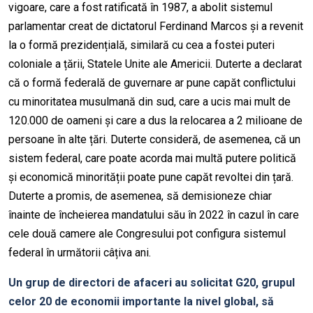
vigoare, care a fost ratificată în 1987, a abolit sistemul
parlamentar creat de dictatorul Ferdinand Marcos și a revenit
la o formă prezidențială, similară cu cea a fostei puteri
coloniale a țării, Statele Unite ale Americii. Duterte a declarat
că o formă federală de guvernare ar pune capăt conflictului
cu minoritatea musulmană din sud, care a ucis mai mult de
120.000 de oameni și care a dus la relocarea a 2 milioane de
persoane în alte țări. Duterte consideră, de asemenea, că un
sistem federal, care poate acorda mai multă putere politică
și economică minorității poate pune capăt revoltei din țară.
Duterte a promis, de asemenea, să demisioneze chiar
înainte de încheierea mandatului său în 2022 în cazul în care
cele două camere ale Congresului pot configura sistemul
federal în următorii câțiva ani.
Un grup de directori de afaceri au solicitat G20, grupul
celor 20 de economii importante la nivel global, să