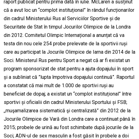
raport publicat pentru prima dată în iulie. McLaren a susținut
că a avut loc un “complot instituțional” în rândul funcționarilor
din cadrul Ministerului Rus al Serviciilor Sportive și de
Securitate de Stat în timpul Jocurilor Olimpice de la Londra
din 2012. Comitetul Olimpic Internațional a anunțat că va
testa din nou cele 254 probe prelevate de la sportivii ruși
care au participat la Jocurile Olimpice de Iarna din 2014 de la
Soci. Ministerul Rus pentru Sport a negat că ar fi existat un
program sponsorizat de stat pentru a ajuta dopajului în sport
și a subliniat că ”lupta împotriva dopajului continuă”. Raportul
a constatat că mai mult de 1.000 de sportivi ruși au
beneficiat de dopaj; a existat un “complot instituțional” între
sportivi și oficialii din cadrul Ministerului Sportului și FSB;
,,muşamalizarea sistematică şi centralizată” din 2012 de la
Jocurile Olimpice de Vară din Londra care a continuat până în
2015; probele de urină au fost schimbate după jocurile de la
Soci; ADN-ul de sex masculin a fost găsit în probele a doi