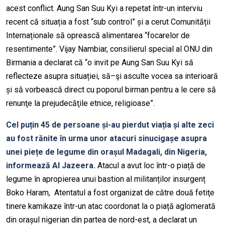
acest conflict. Aung San Suu Kyi a repetat într-un interviu
recent că situația a fost “sub control” și a cerut Comunității
Internaționale să oprească alimentarea “focarelor de
resentimente”. Vijay Nambiar, consilierul special al ONU din
Birmania a declarat că “o invit pe Aung San Suu Kyi să
reflecteze asupra situației, să–şi asculte vocea sa interioară
și să vorbească direct cu poporul birman pentru a le cere să
renunţe la prejudecăţile etnice, religioase”.
Cel puțin 45 de persoane și-au pierdut viația și alte zeci
au fost rănite în urma unor atacuri sinucigașe asupra
unei piețe de legume din orașul Madagali, din Nigeria,
informează Al Jazeera.
Atacul a avut loc într-o piață de
legume în apropierea unui bastion al militanților insurgenț
Boko Haram, Atentatul a fost organizat de către două fetiţe
tinere kamikaze într-un atac coordonat la o piață aglomerată
din orașul nigerian din partea de nord-est, a declarat un