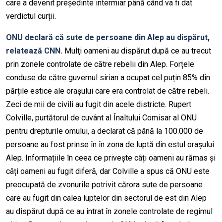
care a devenit președinte intermiar până când va fi dat
verdictul curții.
ONU declară că sute de persoane din Alep au dispărut,
relatează CNN.
Mulţi oameni au dispărut după ce au trecut
prin zonele controlate de către rebelii din Alep. Forțele
conduse de către guvernul sirian a ocupat cel puțin 85% din
părțile estice ale orașului care era controlat de către rebeli.
Zeci de mii de civili au fugit din acele districte. Rupert
Colville, purtătorul de cuvânt al Înaltului Comisar al ONU
pentru drepturile omului, a declarat că până la 100.000 de
persoane au fost prinse în în zona de luptă din estul orașului
Alep. Informațiile în ceea ce privește câți oameni au rămas și
câți oameni au fugit diferă, dar Colville a spus că ONU este
preocupată de zvonurile potrivit cărora sute de persoane
care au fugit din calea luptelor din sectorul de est din Alep
au dispărut după ce au intrat în zonele controlate de regimul