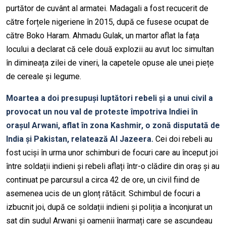
purtător de cuvânt al armatei. Madagali a fost recucerit de
către forțele nigeriene în 2015, după ce fusese ocupat de
către Boko Haram. Ahmadu Gulak, un martor aflat la fața
locului a declarat că cele două explozii au avut loc simultan
în dimineața zilei de vineri, la capetele opuse ale unei piețe
de cereale și legume.
Moartea a doi presupuși luptători rebeli și a unui civil a
provocat un nou val de proteste împotriva Indiei în
orașul Arwani, aflat în zona Kashmir, o zonă disputată de
India și Pakistan, relatează Al Jazeera.
Cei doi rebeli au
fost uciși în urma unor schimburi de focuri care au început joi
între soldații indieni și rebeli aflați într-o clădire din oraș și au
continuat pe parcursul a circa 42 de ore, un civil fiind de
asemenea ucis de un glonț rătăcit. Schimbul de focuri a
izbucnit joi, după ce soldații indieni și poliția a înconjurat un
sat din sudul Arwani și oamenii înarmați care se ascundeau