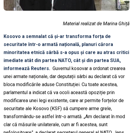
Material realizat de Marina Ghiță
Kosovo a semnalat că și-ar transforma forța de
securitate într-o armată națională, planuri cărora
minoritatea etnică sârbă s-a opus și care au atras critici
imediate atât din partea NATO, cât și din partea SUA,
informează Reuters.
Guvernul kosovar a ordonat crearea
unei armate naționale, dar deputații sârbi au declarat că vor
bloca modificările aduse Constituției. Cu toate acestea,
parlamentul a indicat că va ocoli această opoziție prin
modificarea unei legi existente, care ar permite forțelor de
securitate ale Kosovo (KSF) să cumpere arme grele,
transformându-se astfel într-o armată. „Am declarat în mod
clar că măsurile unilaterale, cum ar fi acestea, sunt
nefolositoare”, a declarat secretarul general al NATO, Jens