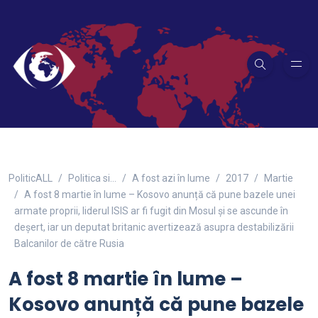
PoliticALL
Politica si…
A fost azi în lume
2017
Martie
A fost 8 martie în lume – Kosovo anunță că pune bazele unei
armate proprii, liderul ISIS ar fi fugit din Mosul și se ascunde în
deșert, iar un deputat britanic avertizează asupra destabilizării
Balcanilor de către Rusia
A fost 8 martie în lume –
Kosovo anunță că pune bazele