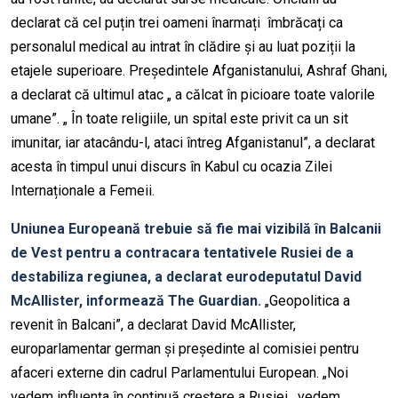
declarat că cel puțin trei oameni înarmați îmbrăcați ca
personalul medical au intrat în clădire și au luat poziții la
etajele superioare. Președintele Afganistanului, Ashraf Ghani,
a declarat că ultimul atac „ a călcat în picioare toate valorile
umane”. „ În toate religiile, un spital este privit ca un sit
imunitar, iar atacându-l, ataci întreg Afganistanul”, a declarat
acesta în timpul unui discurs în Kabul cu ocazia Zilei
Internaționale a Femeii.
Uniunea Europeană trebuie să fie mai vizibilă în Balcanii
de Vest pentru a contracara tentativele Rusiei de a
destabiliza regiunea, a declarat eurodeputatul David
McAllister, informează The Guardian.
„Geopolitica a
revenit în Balcani”, a declarat David McAllister,
europarlamentar german și președinte al comisiei pentru
afaceri externe din cadrul Parlamentului European. „Noi
vedem influența în continuă creștere a Rusiei, vedem