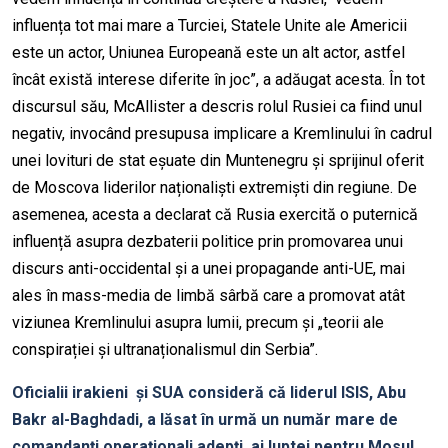
influența tot mai mare a Turciei, Statele Unite ale Americii
este un actor, Uniunea Europeană este un alt actor, astfel
încât există interese diferite în joc”, a adăugat acesta. În tot
discursul său, McAllister a descris rolul Rusiei ca fiind unul
negativ, invocând presupusa implicare a Kremlinului în cadrul
unei lovituri de stat eșuate din Muntenegru și sprijinul oferit
de Moscova liderilor naționaliști extremiști din regiune. De
asemenea, acesta a declarat că Rusia exercită o puternică
influență asupra dezbaterii politice prin promovarea unui
discurs anti-occidental și a unei propagande anti-UE, mai
ales în mass-media de limbă sârbă care a promovat atât
viziunea Kremlinului asupra lumii, precum și „teorii ale
conspirației și ultranaționalismul din Serbia”.
Oficialii irakieni și SUA consideră că liderul ISIS, Abu
Bakr al-Baghdadi, a lăsat în urmă un număr mare de
comandanți operaționali adepți ai luptei pentru Mosul,