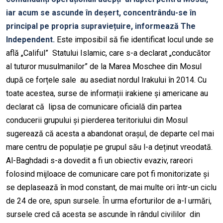
iar acum se ascunde în deșert, concentrându-se în
principal pe propria supraviețuire, informează The
Independent.
Este imposibil să fie identificat locul unde se
află „Califul” Statului Islamic, care s-a declarat „conducător
al tuturor musulmanilor” de la Marea Moschee din Mosul
după ce forțele sale au asediat nordul Irakului în 2014. Cu
toate acestea, surse de informații irakiene și americane au
declarat că lipsa de comunicare oficială din partea
conducerii grupului și pierderea teritoriului din Mosul
sugerează că acesta a abandonat orașul, de departe cel mai
mare centru de populație pe grupul său l-a deținut vreodată.
Al-Baghdadi s-a dovedit a fi un obiectiv evaziv, rareori
folosind mijloace de comunicare care pot fi monitorizate și
se deplasează în mod constant, de mai multe ori într-un ciclu
de 24 de ore, spun sursele. În urma eforturilor de a-l urmări,
sursele cred că acesta se ascunde în rândul civililor din