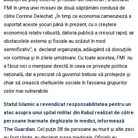
FMI în urma unei misiuni de două săptămâni condusă de
către Corinne Delechat. „În timp ce economia cameruneză a
suportat aceste șocuri până în prezent, cu o creștere
economică relativ robustă, datoria publică a crescut rapid, iar
obstacolele externe și fiscale au scăzut în mod
semnificativ”, a declarat organizația, adăugând că discuțiile
vor continua și în zilele următoare. Cu toate acestea, FMI nu
a făcut nici o mențiune directă în ceea ce privește politica
națională, dar a precizat că guvernul trebuie să protejeze și
chiar să crească cheltuielile sociale în favoarea grupurilor
celor mai vulnerabile.
Statul Islamic a revendicat responsabilitatea pentru un
atac asupra unui spital militar din Kabul realizat de către
persoane înarmate deghizate în medici, informează
The Guardian.
Cel puțin 38 de persoane au murit și alte zeci
au fost rănite, au declarat surse medicale. Oficialii au