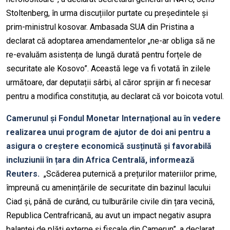
Stoltenberg, în urma discuțiilor purtate cu președintele și
prim-ministrul kosovar. Ambasada SUA din Pristina a
declarat că adoptarea amendamentelor „ne-ar obliga să ne
re-evaluăm asistența de lungă durată pentru forțele de
securitate ale Kosovo”. Această lege va fi votată în zilele
următoare, dar deputații sârbi, al căror sprijin ar fi necesar
pentru a modifica constituția, au declarat că vor boicota votul.
Camerunul și Fondul Monetar Internațional au în vedere
realizarea unui program de ajutor de doi ani pentru a
asigura o creștere economică susținută și favorabilă
incluziunii în țara din Africa Centrală, informează
Reuters.
„Scăderea puternică a prețurilor materiilor prime,
împreună cu amenințările de securitate din bazinul lacului
Ciad și, până de curând, cu tulburările civile din țara vecină,
Republica Centrafricană, au avut un impact negativ asupra
balanței de plăți externe și fiscale din Camerun”, a declarat