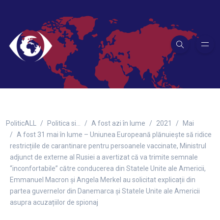
PoliticALL
Politica si…
A fost azi în lume
2021
Mai
A fost 31 mai în lume – Uniunea Europeană plănuiește să ridice
restricțiile de carantinare pentru persoanele vaccinate, Ministrul
adjunct de externe al Rusiei a avertizat că va trimite semnale
“inconfortabile” către conducerea din Statele Unite ale Americii,
Emmanuel Macron și Angela Merkel au solicitat explicații din
partea guvernelor din Danemarca și Statele Unite ale Americii
asupra acuzațiilor de spionaj