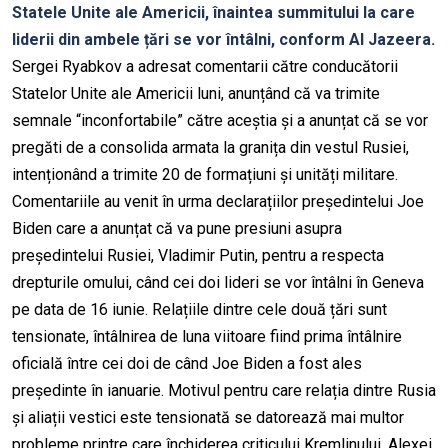
Statele Unite ale Americii, înaintea summitului la care
liderii din ambele țări se vor întâlni, conform Al Jazeera.
Sergei Ryabkov a adresat comentarii către conducătorii
Statelor Unite ale Americii luni, anunțând că va trimite
semnale “inconfortabile” către aceștia și a anunțat că se vor
pregăti de a consolida armata la granița din vestul Rusiei,
intenționând a trimite 20 de formațiuni și unități militare.
Comentariile au venit în urma declarațiilor președintelui Joe
Biden care a anunțat că va pune presiuni asupra
președintelui Rusiei, Vladimir Putin, pentru a respecta
drepturile omului, când cei doi lideri se vor întâlni în Geneva
pe data de 16 iunie. Relațiile dintre cele două țări sunt
tensionate, întâlnirea de luna viitoare fiind prima întâlnire
oficială între cei doi de când Joe Biden a fost ales
președinte în ianuarie. Motivul pentru care relația dintre Rusia
și aliații vestici este tensionată se datorează mai multor
probleme printre care închiderea criticului Kremlinului, Alexei