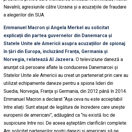
Navalnîi, agresiunile către Ucraina și a acuzațiile de fraudare
a alegerilor din SUA.
Emmanuel Macron și Angela Merkel au solicitat
explicații din partea guvernelor din Danemarca și
Statele Unite ale Americii asupra acuzațiilor de spionaj
în țări din Europa, incluzând Franța, Germania și
Norvegia, relatează Al Jazeera.
O televiziune daneză a
anunțat că persoane aflate la conducerea Danemarcei și
Statelor Unite ale Americii au creat un parteneriat prin care au
utilizat echipamente daneze pentru a spiona lideri din
Suedia, Norvegia, Franța și Germania, din 2012 până în 2014.
Emmanuel Macron a declarat “Așa ceva nu este acceptabil
între aliați. Sunt atașat de legătura de încredere care unește
europenii de americani”, adăugând ca “nu există loc de
suspiciune între noi. De aceea așteptăm clarificări complete.
Am solicitat partenerilor noștri danezi și americani să ne