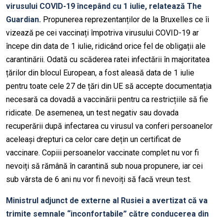
virusului COVID-19 începând cu 1 iulie, relatează The
Guardian.
Propunerea reprezentanților de la Bruxelles ce îi
vizează pe cei vaccinați împotriva virusului COVID-19 ar
începe din data de 1 iulie, ridicând orice fel de obligații ale
carantinării. Odată cu scăderea ratei infectării în majoritatea
țărilor din blocul European, a fost aleasă data de 1 iulie
pentru toate cele 27 de țări din UE să accepte documentația
necesară ca dovadă a vaccinării pentru ca restricțiile să fie
ridicate. De asemenea, un test negativ sau dovada
recuperării după infectarea cu virusul va conferi persoanelor
aceleași drepturi ca celor care dețin un certificat de
vaccinare. Copiii persoanelor vaccinate complet nu vor fi
nevoiți să rămână în carantină sub noua propunere, iar cei
sub vârsta de 6 ani nu vor fi nevoiți să facă vreun test.
Ministrul adjunct de externe al Rusiei a avertizat că va
trimite semnale “inconfortabile” către conducerea din