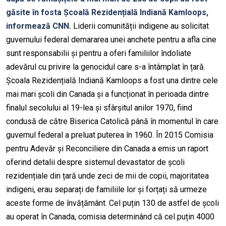
găsite în fosta Școală Rezidențială Indiană Kamloops,
informează CNN.
Liderii comunității indigene au solicitat
guvernului federal demararea unei anchete pentru a afla cine
sunt responsabilii și pentru a oferi familiilor îndoliate
adevărul cu privire la genocidul care s-a întâmplat în țară.
Școala Rezidențială Indiană Kamloops a fost una dintre cele
mai mari școli din Canada și a funcționat în perioada dintre
finalul secolului al 19-lea și sfârșitul anilor 1970, fiind
condusă de către Biserica Catolică până în momentul în care
guvernul federal a preluat puterea în 1960. În 2015 Comisia
pentru Adevăr și Reconciliere din Canada a emis un raport
oferind detalii despre sistemul devastator de școli
rezidențiale din țară unde zeci de mii de copii, majoritatea
indigeni, erau separați de familiile lor și forțați să urmeze
aceste forme de învățământ. Cel puțin 130 de astfel de școli
au operat în Canada, comisia determinând că cel puțin 4000