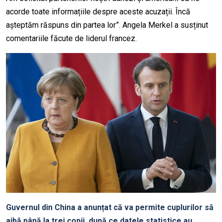
acorde toate informațiile despre aceste acuzații. Încă
așteptăm răspuns din partea lor”. Angela Merkel a susținut
comentariile făcute de liderul francez.
Guvernul din China a anunțat că va permite cuplurilor să
aibă până la trei copii, după ce datele statistice au