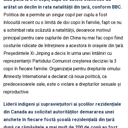
arătat un declin în rata natalității din țară, conform BBC.
Politica de a permite un singur copil per cuplu a fost
înlocuită recent cu o limită de doi copii în familie, fapt ce nu
a schimbat rata scăzută a natalității, deoarece motivul
principal pentru care cuplurile din China nu mai fac copii fiind
costurile ridicate de întreținere a acestora în orașele din țară.
Președintele Xi Jinping a decis în urma unei întâlniri cu
reprezentanții Partidului Comunist creșterea deciziei la 3
copii în fiecare familie. Organizația pentru drepturile omului
Amnesty International a declarat că noua politică, ca
predecesoarele sale, este o violare a drepturilor sexuale și
reproductive.
Liderii indigeni și supraviețuitori ai școlilor rezidențiale
din Canada au solicitat autorităților demararea unei
anchete în fiecare fostă școală rezidențială din țară
după ce rămășițele a mai mult de 200 de copii au fost