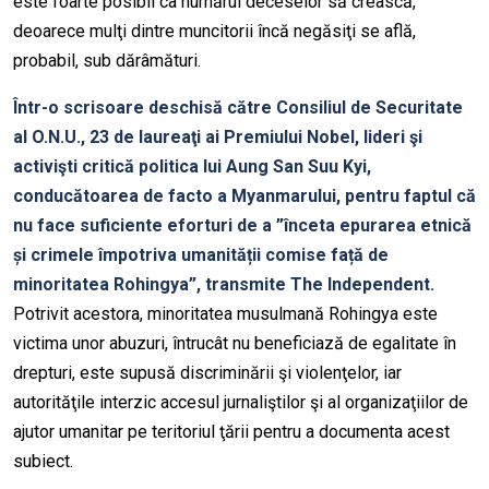
este foarte posibil ca numărul deceselor să crească,
deoarece mulţi dintre muncitorii încă negăsiţi se află,
probabil, sub dărâmături.
Într-o scrisoare deschisă către Consiliul de Securitate
al O.N.U., 23 de laureaţi ai Premiului Nobel, lideri şi
activişti critică politica lui Aung San Suu Kyi,
conducătoarea de facto a Myanmarului, pentru faptul că
nu face suficiente eforturi de a ”înceta epurarea etnică
și crimele împotriva umanității comise față de
minoritatea Rohingya”, transmite The Independent.
Potrivit acestora, minoritatea musulmană Rohingya este
victima unor abuzuri, întrucât nu beneficiază de egalitate în
drepturi, este supusă discriminării şi violenţelor, iar
autorităţile interzic accesul jurnaliştilor şi al organizaţiilor de
ajutor umanitar pe teritoriul ţării pentru a documenta acest
subiect.