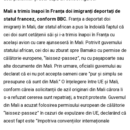
Mali a trimis înapoi în Franța doi imigranți deportați de
statul francez, conform BBC.
Franța a deportat doi
imigranți în Mali, dar statul african a pus la îndoială faptul că
cei doi sunt cetățen
i
i săi și i-a trimis înapoi în Franța cu
același avion cu care ajunseseră în Mali. Potrivit guvernului
statului african, cei doi au zburat spre Bamako cu permise de
călătorie europene, “laissez-passez”, nu cu pașapoarte sau
alte documente din Mali. Prin urmare, oficialii guvernului au
declarat că ei nu pot accepta oameni care ”pur și simplu se
presupune că sunt din Mali.” O înțelegere între UE și Mali,
conform căreia solicitanții de azil originari din Mali cărora li
s-a refuzat cererea sunt repatriați, a trezit proteste. Guvernul
din Mali a acuzat folosirea permisului european de călătorie
“laissez-passez” în cazuri de expulzare din UE, declarând că
acest fapt este ”împotriva convențiilor internaționale