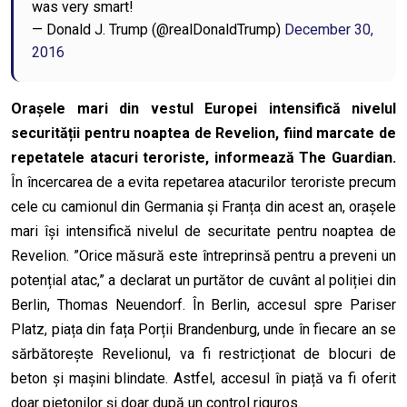
was very smart!
— Donald J. Trump (@realDonaldTrump)
December 30,
2016
Orașele mari din vestul Europei intensifică nivelul
securității pentru noaptea de Revelion, fiind marcate de
repetatele atacuri teroriste, informează The Guardian.
În încercarea de a evita repetarea atacurilor teroriste precum
cele cu camionul din Germania și Franța din acest an, orașele
mari își intensifică nivelul de securitate pentru noaptea de
Revelion. ”Orice măsură este întreprinsă pentru a preveni un
potențial atac,” a declarat un purtător de cuvânt al poliției din
Berlin, Thomas Neuendorf. În Berlin, accesul spre Pariser
Platz, piața din fața Porții Brandenburg, unde în fiecare an se
sărbătorește Revelionul, va fi restricționat de blocuri de
beton și mașini blindate. Astfel, accesul în piață va fi oferit
doar pietonilor și doar după un control riguros.