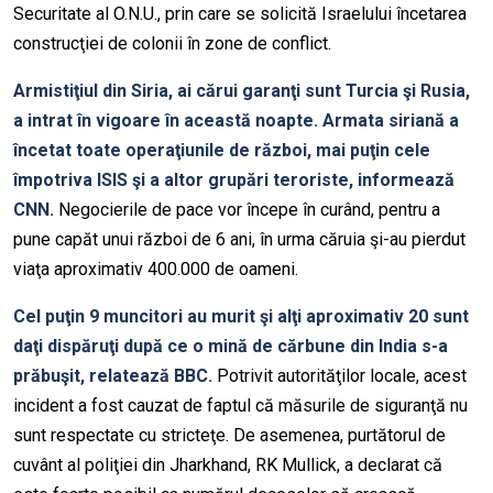
Securitate al O.N.U., prin care se solicită Israelului încetarea
construcţiei de colonii în zone de conflict.
Armistiţiul din Siria, ai cărui garanţi sunt Turcia şi Rusia,
a intrat în vigoare în această noapte. Armata siriană a
încetat toate operaţiunile de război, mai puţin cele
împotriva ISIS şi a altor grupări teroriste, informează
CNN.
Negocierile de pace vor începe în curând, pentru a
pune capăt unui război de 6 ani, în urma căruia şi-au pierdut
viaţa aproximativ 400.000 de oameni.
Cel puţin 9 muncitori au murit şi alţi aproximativ 20 sunt
daţi dispăruţi după ce o mină de cărbune din India s-a
prăbuşit, relatează BBC.
Potrivit autorităţilor locale, acest
incident a fost cauzat de faptul că măsurile de siguranţă nu
sunt respectate cu stricteţe. De asemenea, purtătorul de
cuvânt al poliţiei din Jharkhand, RK Mullick, a declarat că