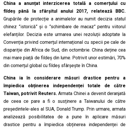
China a anunțat interzicerea totală a comerțului cu
fildeș până la sfârșitul anului 2017, relatează BBC.
Grupările de protecție a animal
e
lor au numit decizia statul
chinez ”istorică” și o ”schimbare de macaz” pentru viitorul
elefanților. Decizia este urmarea unei rezoluții adoptate la
Convenția privind comerțul internațional cu specii pe cale de
dispariție din Africa de Sud, din octombrie. China deține cea
mai mare piață de fildeș din lume. Potrivit unor estimări, 70%
din comerțul global cu fildeș sfârșește în China.
China ia în considerare măsuri drastice pentru a
împiedica obținerea independenței totale de către
Taiwan, potrivit Reuters.
Armata Chinei a devenit deranjată
de ceea ce pare a fi o susținere a Taiwanului de către
președintele-ales al SUA, Donald Trump. Prin urmare, armata
analizează posibilitatea de a pune în aplicare măsuri
drastice pentru a împiedica obținerea independenței de