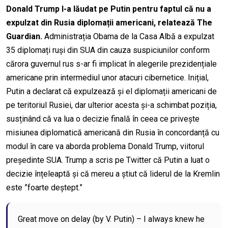
Donald Trump l-a lăudat pe Putin pentru faptul că nu a
expulzat din Rusia diplomații americani, relatează The
Guardian.
Administrația Obama de la Casa Albă a expulzat
35 diplomați ruși din SUA din cauza suspiciunilor conform
cărora guvernul rus s-ar fi implicat în alegerile prezidențiale
americane prin intermediul unor atacuri cibernetice. Inițial,
Putin a declarat că expulzează și el diplomații americani de
pe teritoriul Rusiei, dar ulterior acesta și-a schimbat poziția,
susținând că va lua o decizie finală în ceea ce privește
misiunea diplomatică americană din Rusia în concordanță cu
modul în care va aborda problema Donald Trump, viitorul
președinte SUA. Trump a scris pe Twitter că Putin a luat o
decizie înțeleaptă și că mereu a știut că liderul de la Kremlin
este ”foarte deștept.”
Great move on delay (by V. Putin) – I always knew he