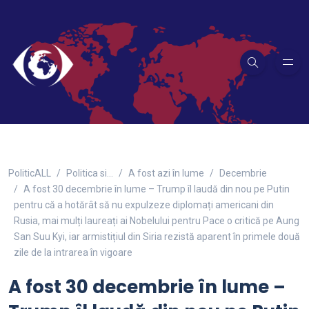
PoliticALL
Politica si…
A fost azi în lume
Decembrie
A fost 30 decembrie în lume – Trump îl laudă din nou pe Putin
pentru că a hotărât să nu expulzeze diplomați americani din
Rusia, mai mulți laureați ai Nobelului pentru Pace o critică pe Aung
San Suu Kyi, iar armistițiul din Siria rezistă aparent în primele două
zile de la intrarea în vigoare
A fost 30 decembrie în lume –