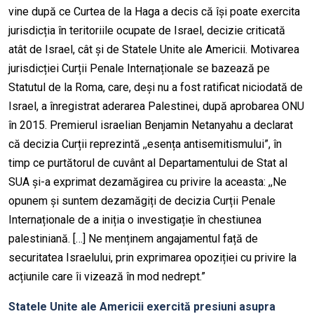
vine după ce Curtea de la Haga a decis că își poate exercita
jurisdicția în teritoriile ocupate de Israel, decizie criticată
atât de Israel, cât și de Statele Unite ale Americii. Motivarea
jurisdicției Curții Penale Internaționale se bazează pe
Statutul de la Roma, care, deși nu a fost ratificat niciodată de
Israel, a înregistrat aderarea Palestinei, după aprobarea ONU
în 2015. Premierul israelian Benjamin Netanyahu a declarat
că decizia Curții reprezintă ,,esența antisemitismului”, în
timp ce purtătorul de cuvânt al Departamentului de Stat al
SUA și-a exprimat dezamăgirea cu privire la aceasta: ,,Ne
opunem și suntem dezamăgiți de decizia Curții Penale
Internaționale de a iniția o investigație în chestiunea
palestiniană. […] Ne menținem angajamentul față de
securitatea Israelului, prin exprimarea opoziției cu privire la
acțiunile care îi vizează în mod nedrept.”
Statele Unite ale Americii exercită presiuni asupra