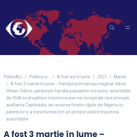
PoliticALL
Politica si…
A fost azi în lume
2021
Martie
A fost 3 martie în lume – Partidul premierului maghiar Viktor
Orban, Fidesz, părăsește familia popularilor europeni, autoritățile
din SUA se pregătesc împotriva unei noi conspirații care privește
asaltarea Capitoliului, iar reunirea fetelor răpite din Nigeria cu
părinții lor s-a transformat într-un protest violent împotriva
autorităților
A fost 3 martie în lume –