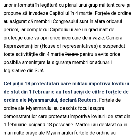
unor informații în legătură cu planul unui grup militant care-și
propune să invadeze Capitoliul în 4 martie. Forțele de ordine
au asigurat că membrii Congresului sunt în afara oricărui
pericol, iar complexul Capitoliului are un grad înalt de
protecție care va opri orice încercare de invazie. Camera
Reprezentanților (House of representatives) a suspendat
toate activitățile din 4 martie
înspre
pentru a evita orice
posibilă amenințare la siguranța membrilor adunării
legislative din SUA.
Cel puțin 18 protestatari care militau împotriva loviturii
de stat din 1 februarie au fost uciși de către forțele de
ordine ale Myanmarului, declară Reuters.
Forțele de
ordine ale Myanmarului au deschis focul asupra
demonstranților care protestau împotriva loviturii de stat din
1 februarie, ucigând 18 persoane. Martorii au declarat că în
mai multe orașe ale Myanmarului forțele de ordine au