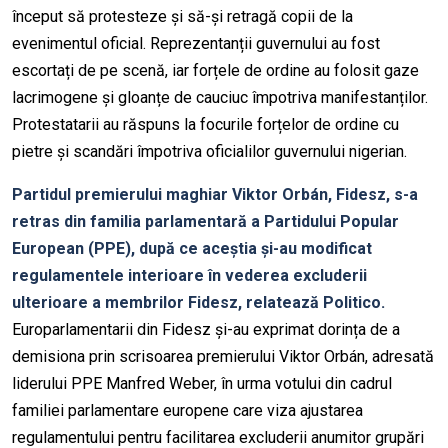
început să protesteze și să-și retragă copii de la
evenimentul oficial. Reprezentanții guvernului au fost
escortați de pe scenă, iar forțele de ordine au folosit gaze
lacrimogene și gloanțe de cauciuc împotriva manifestanților.
Protestatarii au răspuns la focurile forțelor de ordine cu
pietre și scandări împotriva oficialilor guvernului nigerian.
Partidul premierului maghiar Viktor Orbán, Fidesz, s-a
retras din familia parlamentară a Partidului Popular
European (PPE), după ce aceștia și-au modificat
regulamentele interioare în vederea excluderii
ulterioare a membrilor Fidesz, relatează Politico.
Europarlamentarii din Fidesz și-au exprimat dorința de a
demisiona prin scrisoarea premierului Viktor
Orbán, adresată
liderului PPE Manfred Weber, în urma votului din cadrul
familiei parlamentare europene care viza ajustarea
regulamentului pentru facilitarea excluderii anumitor grupări