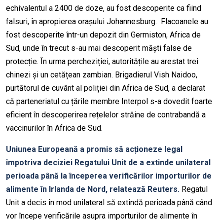
echivalentul a 2400 de doze, au fost descoperite ca fiind
falsuri, în apropierea orașului Johannesburg. Flacoanele au
fost descoperite într-un depozit din Germiston, Africa de
Sud, unde în trecut s-au mai descoperit măști false de
protecție. În urma percheziției, autoritățile au arestat trei
chinezi și un cetățean zambian. Brigadierul Vish Naidoo,
purtătorul de cuvânt al poliției din Africa de Sud, a declarat
că parteneriatul cu țările membre Interpol s-a dovedit foarte
eficient în descoperirea rețelelor străine de contrabandă a
vaccinurilor în Africa de Sud.
Uniunea Europeană a promis să acționeze legal
împotriva deciziei Regatului Unit de a extinde unilateral
perioada până la începerea verificărilor importurilor de
alimente în Irlanda de Nord, relatează Reuters.
Regatul
Unit a decis în mod unilateral să extindă perioada până când
vor începe verificările asupra importurilor de alimente în