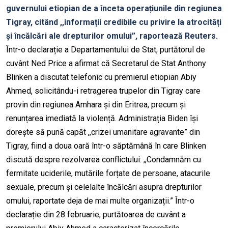
guvernului etiopian de a înceta operațiunile din regiunea
Tigray, citând ,,informații credibile cu privire la atrocități
și încălcări ale drepturilor omului”, raportează Reuters.
Într-o declarație a Departamentului de Stat, purtătorul de
cuvânt Ned Price a afirmat că Secretarul de Stat Anthony
Blinken a discutat telefonic cu premierul etiopian Abiy
Ahmed, solicitându-i retragerea trupelor din Tigray care
provin din regiunea Amhara și din Eritrea, precum și
renunțarea imediată la violență. Administrația Biden își
dorește să pună capăt ,,crizei umanitare agravante” din
Tigray, fiind a doua oară într-o săptămână în care Blinken
discută despre rezolvarea conflictului: ,,Condamnăm cu
fermitate uciderile, mutările forțate de persoane, atacurile
sexuale, precum și celelalte încălcări asupra drepturilor
omului, raportate deja de mai multe organizații.” Într-o
declarație din 28 februarie, purtătoarea de cuvânt a