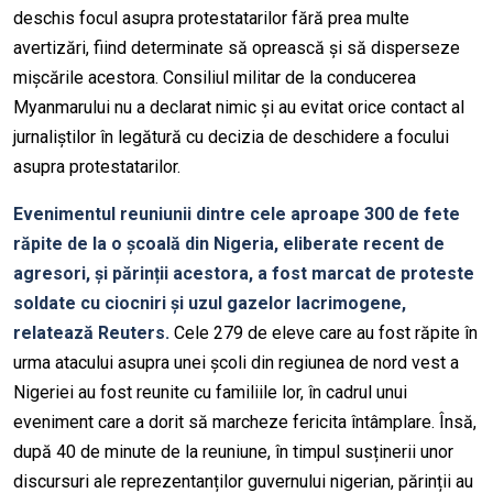
deschis focul asupra protestatarilor fără prea multe
avertizări, fiind determinate să oprească și să disperseze
mișcările acestora. Consiliul militar de la conducerea
Myanmarului nu a declarat nimic și au evitat orice contact al
jurnaliștilor în legătură cu decizia de deschidere a focului
asupra protestatarilor.
Evenimentul reuniunii dintre cele aproape 300 de fete
răpite de la o școală din Nigeria, eliberate recent de
agresori, și părinții acestora, a fost marcat de proteste
soldate cu ciocniri și uzul gazelor lacrimogene,
relatează Reuters.
Cele
279 de eleve care au fost răpite în
urma atacului asupra unei școli din regiunea de nord vest a
Nigeriei au fost reunite cu familiile lor, în cadrul unui
eveniment care a dorit să marcheze fericita întâmplare. Însă,
după 40 de minute de la reuniune, în timpul susținerii unor
discursuri ale reprezentanților guvernului nigerian, părinții au