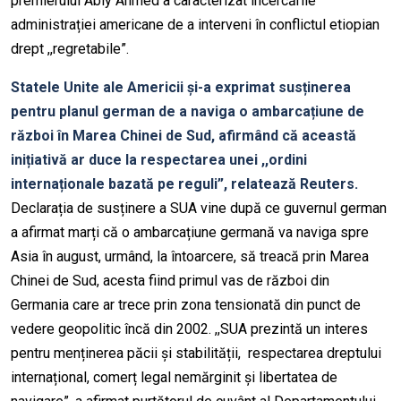
premierului Abiy Ahmed a caracterizat încercările
administrației americane de a interveni în conflictul etiopian
drept ,,regretabile”.
Statele Unite ale Americii și-a exprimat susținerea
pentru planul german de a naviga o ambarcațiune de
război în Marea Chinei de Sud, afirmând că această
inițiativă ar duce la respectarea unei ,,ordini
internaționale bazată pe reguli”, relatează Reuters.
Declarația de susținere a SUA vine după ce guvernul german
a afirmat marți că o ambarcațiune germană va naviga spre
Asia în august, urmând, la întoarcere, să treacă prin Marea
Chinei de Sud, acesta fiind primul vas de război din
Germania care ar trece prin zona tensionată din punct de
vedere geopolitic încă din 2002. ,,SUA prezintă un interes
pentru menținerea păcii și stabilității, respectarea dreptului
internațional, comerț legal nemărginit și libertatea de