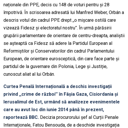
naționale din PPE, decis cu 148 de voturi pentru și 28
împotrivă. În scrisoarea adresată lui Manfred Weber, Orbán a
descris votul din cadrul PPE drept ,,o mișcare ostilă care
vizează Fidesz și electoratul nostru”. În urmă părăsirii
grupării parlamentare de orientare de centru-dreapta, analiștii
se așteaptă ca Fidesz să adere la Partidul European al
Reformiștilor și Conservatorilor din cadrul Parlamentului
European, de orientare eurosceptică, din care face parte și
partidul de la guvernare din Polonia, Lege și Justiție,
cunoscut aliat al lui Orbán.
Curtea Penală Internațională a deschis investigații
privind ,,crime de război’’ în Fâșia Gaza, Cisiordania și
Ierusalimul de Est, urmând să analizeze evenimentele
care au avut loc din iunie 2014 până în prezent,
raportează BBC.
Decizia procurorului șef al Curții Penale
Internaționale, Fatou Bensouda, de a deschide investigația