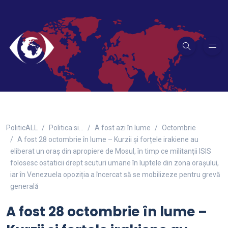
PoliticALL
Politica si…
A fost azi în lume
Octombrie
A fost 28 octombrie în lume – Kurzii și forțele irakiene au
eliberat un oraș din apropiere de Mosul, în timp ce militanții ISIS
folosesc ostaticii drept scuturi umane în luptele din zona orașului,
iar în Venezuela opoziția a încercat să se mobilizeze pentru grevă
generală
A fost 28 octombrie în lume –