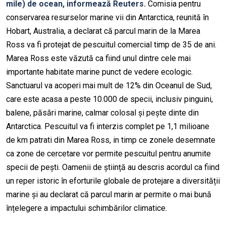
mile) de ocean, informează Reuters.
Comisia pentru
conservarea resurselor marine vii din Antarctica, reunită în
Hobart, Australia, a declarat că parcul marin de la Marea
Ross va fi protejat de pescuitul comercial timp de 35 de ani.
Marea Ross este văzută ca fiind unul dintre cele mai
importante habitate marine punct de vedere ecologic.
Sanctuarul va acoperi mai mult de 12% din Oceanul de Sud,
care este acasa a peste 10.000 de specii, inclusiv pinguini,
balene, păsări marine, calmar colosal și pește dinte din
Antarctica. Pescuitul va fi interzis complet pe 1,1 milioane
de km patrati din Marea Ross, in timp ce zonele desemnate
ca zone de cercetare vor permite pescuitul pentru anumite
specii de pești. Oamenii de știință au descris acordul ca fiind
un reper istoric în eforturile globale de protejare a diversității
marine și au declarat că parcul marin ar permite o mai bună
înțelegere a impactului schimbărilor climatice.