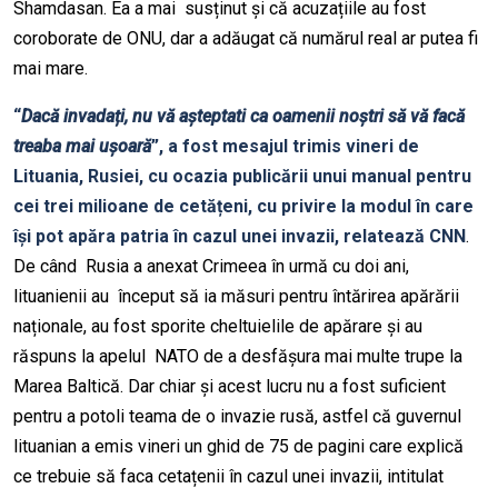
Shamdasan. Ea a mai susținut și că acuzațiile au fost
coroborate de ONU, dar a adăugat că numărul real ar putea fi
mai mare.
“
Dacă invadați, nu vă așteptati ca oamenii noștri să vă facă
treaba mai ușoară
”, a fost mesajul trimis vineri de
Lituania, Rusiei, cu ocazia publicării unui manual pentru
cei trei milioane de cetățeni, cu privire la modul în care
își pot apăra patria în cazul unei invazii, relatează CNN
.
De când Rusia a anexat Crimeea în urmă cu doi ani,
lituanienii au început să ia măsuri pentru întărirea apărării
naționale, au fost sporite cheltuielile de apărare și au
răspuns la apelul NATO de a desfășura mai multe trupe la
Marea Baltică. Dar chiar și acest lucru nu a fost suficient
pentru a potoli teama de o invazie rusă, astfel că guvernul
lituanian a emis vineri un ghid de 75 de pagini care explică
ce trebuie să faca cetațenii în cazul unei invazii, intitulat