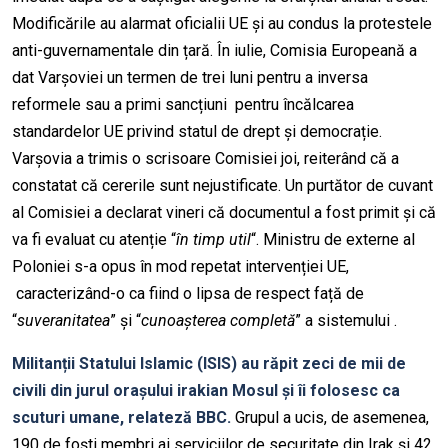
Modificările au alarmat oficialii UE și au condus la protestele
anti-guvernamentale din țară. În iulie, Comisia Europeană a
dat Varșoviei un termen de trei luni pentru a inversa
reformele sau a primi sancțiuni pentru încălcarea
standardelor UE privind statul de drept și democrație.
Varșovia a trimis o scrisoare Comisiei joi, reiterând că a
constatat că cererile sunt nejustificate. Un purtător de cuvant
al Comisiei a declarat vineri că documentul a fost primit și că
va fi evaluat cu atenție “
în timp util
“. Ministru de externe al
Poloniei s-a opus în mod repetat intervenției UE,
caracterizând-o ca fiind o lipsa de respect față de
“
suveranitatea
” și “
cunoașterea completă
” a sistemului .
Militanții Statului Islamic (ISIS) au răpit zeci de mii de
civili din jurul orașului irakian Mosul și îi folosesc ca
scuturi umane, relateză BBC.
Grupul a ucis, de asemenea,
190 de foști membri ai serviciilor de securitate din Irak și 42