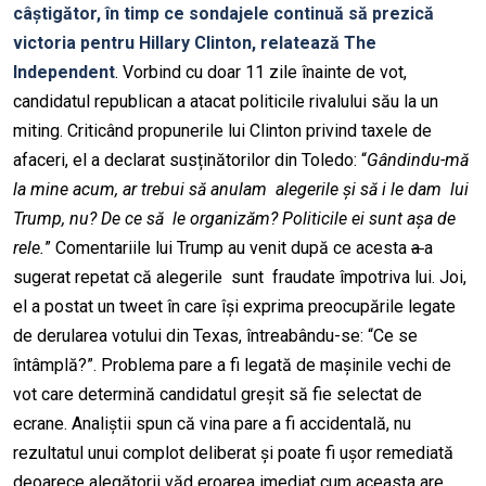
câștigător, în timp ce sondajele continuă să prezică
victoria pentru Hillary Clinton, relatează The
Independent
. Vorbind cu doar 11 zile înainte de vot,
candidatul republican a atacat politicile rivalului său la un
miting. Criticând propunerile lui Clinton privind taxele de
afaceri, el a declarat susținătorilor din Toledo: “
Gândindu-mă
la mine acum, ar trebui să anulam alegerile și să i le dam lui
Trump, nu? De ce să le organizăm? Politicile ei sunt așa de
rele.
” Comentariile lui Trump au venit după ce acesta
a
a
sugerat repetat că alegerile sunt fraudate împotriva lui. Joi,
el a postat un tweet în care își exprima preocupările legate
de derularea votului din Texas, întreabându-se: “Ce se
întâmplă?”. Problema pare a fi legată de mașinile vechi de
vot care determină candidatul greșit să fie selectat de
ecrane. Analiștii spun că vina pare a fi accidentală, nu
rezultatul unui complot deliberat și poate fi ușor remediată
deoarece alegătorii văd eroarea imediat cum aceasta are