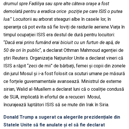
drumul spre Fadiliya sau spre alte câteva orașe a fost
demolată pentru a eradica orice poziție pe care ISIS o putea
lua
.” Locuitorii au arborat steaguri albe în casele lor, în
speranța că pot evita să fie loviți de raidurile aeriene.Viața în
timpul ocupației ISIS era destul de dură pentru locuitori:
“
Dacă erai prins fumând erai biciuit cu un furtun de apă, de
50 de ori în public
“, a declarat Othman Mahmoud agenției de
știri Reuters. Organizația Națiunilor Unite a declarat vineri că
ISIS a răpit “zeci de mii” de bărbați, femei și copii din zonele
din jurul Mosul și i-a fost folosit ca scuturi umane pe măsură
ce forțele guvernamentale avansează. Ministrul de externe
sirian, Walid al-Muallem a declarat luni că o coaliție condusă
de SUA, implicată în efortul de a recuceri Mosul,
încurajează luptători ISIS să se mute din Irak în Siria.
Donald Trump a sugerat ca alegerile prezidențiale din
Statele Unite să fie anulate și el să fie declarat