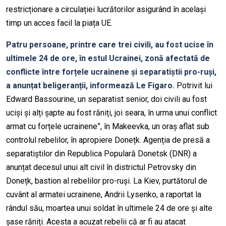
restricționare a circulației lucrătorilor asigurând în același
timp un acces facil la piața UE.
Patru persoane, printre care trei civili, au fost ucise în
ultimele 24 de ore, în estul Ucrainei, zonă afectată de
conflicte între forțele ucrainene și separatiștii pro-ruși,
a anunțat beligeranții, informează Le Figaro.
Potrivit lui
Edward Bassourine, un separatist senior, doi civili au fost
uciși și alți șapte au fost răniți, joi seara, în urma unui conflict
armat cu forțele ucrainene”, în Makeevka, un oraș aflat sub
controlul rebelilor, în apropiere Donețk. Agenția de presă a
separatiștilor din Republica Populară Donetsk (DNR) a
anunțat decesul unui alt civil în districtul Petrovsky din
Donețk, bastion al rebelilor pro-ruși. La Kiev, purtătorul de
cuvânt al armatei ucrainene, Andrii Lysenko, a raportat la
rândul său, moartea unui soldat în ultimele 24 de ore și alte
șase răniți. Acesta a acuzat rebelii că ar fi au atacat