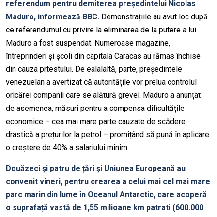
referendum pentru demiterea președintelui Nicolas
Maduro, informează BBC.
Demonstrațiile au avut loc după
ce referendumul cu privire la eliminarea de la putere a lui
Maduro a fost suspendat. Numeroase magazine,
întreprinderi și școli din capitala Caracas au rămas închise
din cauza prtestului. De ealalaltă, parte, președintele
venezuelan a avertizat că autoritățile vor prelua controlul
oricărei companii care se alătură grevei. Maduro a anunțat,
de asemenea, măsuri pentru a compensa dificultățile
economice – cea mai mare parte cauzate de scădere
drastică a prețurilor la petrol – promițând să pună în aplicare
o creștere de 40% a salariului minim.
Douăzeci și patru de țări și Uniunea Europeană au
convenit vineri, pentru crearea
a
celui mai cel mai mare
parc marin din lume în Oceanul Antarctic, care acoperă
o suprafață vastă de 1,55 milioane km patrati (600.000