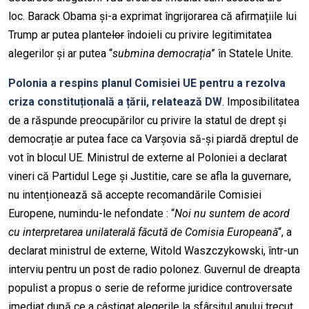
loc. Barack Obama și-a exprimat îngrijorarea că afirmațiile lui
Trump ar putea plante
lor
îndoieli cu privire legitimitatea
alegerilor și ar putea “
submina democrația
” în Statele Unite.
Polonia a respins planul Comisiei UE pentru a rezolva
criza constituțională a țării, relatează DW
. Imposibilitatea
de a răspunde preocupărilor cu privire la statul de drept și
democrație ar putea face ca Varșovia să-și piardă dreptul de
vot în blocul UE. Ministrul de externe al Poloniei a declarat
vineri că Partidul Lege și Justitie, care se afla la guvernare,
nu intenționează să accepte recomandările Comisiei
Europene, numindu-le nefondate : “
Noi nu suntem de acord
cu interpretarea unilaterală făcută de Comisia Europeană
“, a
declarat ministrul de externe, Witold Waszczykowski, într-un
interviu pentru un post de radio polonez. Guvernul de dreapta
populist a propus o serie de reforme juridice controversate
imediat după ce a câștigat alegerile la sfârșitul anului trecut.