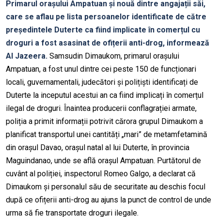
Primarul orașului Ampatuan și nouă dintre angajații săi,
care se aflau pe lista persoanelor identificate de către
președintele Duterte ca fiind implicate în comerțul cu
droguri a fost asasinat de ofițerii anti-drog, informează
Al Jazeera.
Samsudin Dimaukom, primarul orașului
Ampatuan, a fost unul dintre cei peste 150 de funcționari
locali, guvernamentali, judecători și polițiști identificați de
Duterte la inceputul acestui an ca fiind implicați în comerțul
ilegal de droguri. Înaintea producerii conflagrației armate,
poliția a primit informații potrivit cărora grupul Dimaukom a
planificat transportul unei cantități „mari” de metamfetamină
din orașul Davao, orașul natal al lui Duterte, în provincia
Maguindanao, unde se află orașul Ampatuan. Purtătorul de
cuvânt al poliției, inspectorul Romeo Galgo, a declarat că
Dimaukom și personalul său de securitate au deschis focul
după ce ofițerii anti-drog au ajuns la punct de control de unde
urma să fie transportate droguri ilegale.