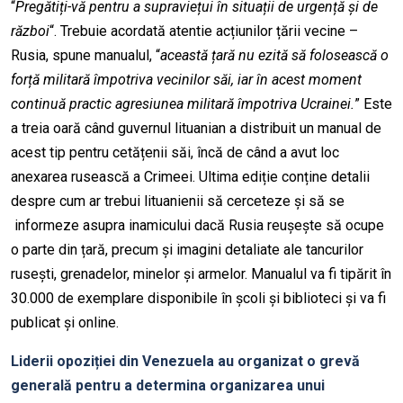
“
Pregătiți-vă pentru a supraviețui în situații de urgență și de
război
“. Trebuie acordată atentie acțiunilor țării vecine –
Rusia, spune manualul, “
această țară nu ezită să folosească o
forță militară împotriva vecinilor săi, iar în acest moment
continuă practic agresiunea militară împotriva Ucrainei.
” Este
a treia oară când guvernul lituanian a distribuit un manual de
acest tip pentru cetățenii săi, încă de când a avut loc
anexarea rusească a Crimeei. Ultima ediție conține detalii
despre cum ar trebui lituanienii să cerceteze și să se
informeze asupra inamicului dacă Rusia reușește să ocupe
o parte din țară, precum și imagini detaliate ale tancurilor
rusești, grenadelor, minelor și armelor. Manualul va fi tipărit în
30.000 de exemplare disponibile în școli și biblioteci și va fi
publicat și online.
Liderii opoziției din Venezuela au organizat o grevă
generală pentru a determina organizarea unui