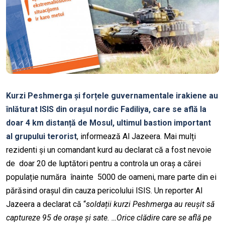
Kurzi Peshmerga și forțele guvernamentale irakiene au
înlăturat ISIS din orașul nordic Fadiliya, care se află la
doar 4 km distanță de Mosul, ultimul bastion important
al grupului terorist
, informează Al Jazeera. Mai mulți
rezidenti și un comandant kurd au declarat că a fost nevoie
de doar 20 de luptători pentru a controla un oraș a cărei
populație număra înainte 5000 de oameni, mare parte din ei
părăsind orașul din cauza pericolului ISIS. Un reporter Al
Jazeera a declarat că “
soldații kurzi Peshmerga au reușit să
captureze 95 de orașe și sate. …Orice clădire care se află pe