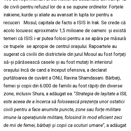
de civili pentru refuzul lor de a se supune ordinelor. Forțele
irakiene, kurde și aliate au avansat în lupta lor pentru a
recuceri Mosul, capitala de facto a ISIS în Irak. Se crede că
acolo locuiesc aproximativ 1,5 milioane de oameni și există
temeri că ISIS i-ar putea folosi pentru a se apăra pe măsură
ce trupele se apropie de centrul orașului. Rapoartele au
sugerat că civilii din districtele din jurul Mosul au fost forțați
să-și părăsească casele și au fost mutați în interiorul
orașului încă de cand a început ofensiva, a declarat
purtătoarea de cuvânt a ONU, Ravina Shamdasani. Bărbați,
femei și copii din 6.000 de familii au fost răpiți din diverse
zone, inclusiv Shura, a adăugat ea. “
Strategia de lașitate a ISIL
este aceea de a încerca să folosească prezența unor ostatici
civili pentru a face anumite puncte, zone sau forțe militare
imune la operațiunile militare, folosind în mod eficient zeci
de mii de femei, bărbați și copii ca scuturi umane
“, a adăugat