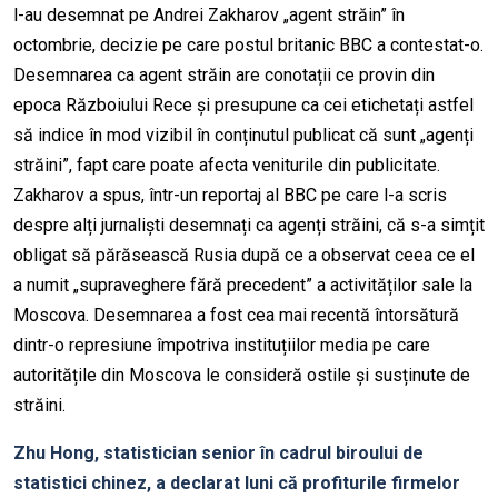
l-au desemnat pe Andrei Zakharov „agent străin” în
octombrie, decizie pe care postul britanic BBC a contestat-o.
Desemnarea ca agent străin are conotații ce provin din
epoca Războiului Rece și presupune ca cei etichetați astfel
să indice în mod vizibil în conținutul publicat că sunt „agenți
străini”, fapt care poate afecta veniturile din publicitate.
Zakharov a spus, într-un reportaj al BBC pe care l-a scris
despre alți jurnaliști desemnați ca agenți străini, că s-a simțit
obligat să părăsească Rusia după ce a observat ceea ce el
a numit „supraveghere fără precedent” a activităților sale la
Moscova. Desemnarea a fost cea mai recentă întorsătură
dintr-o represiune împotriva instituțiilor media pe care
autoritățile din Moscova le consideră ostile și susținute de
străini.
Zhu Hong, statistician senior în cadrul biroului de
statistici chinez, a declarat luni că profiturile firmelor