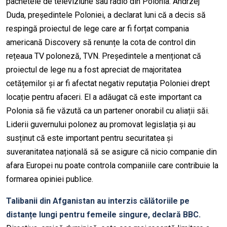
pachetele de televiziune sau radio din Polonia. Andrzej
Duda, președintele Poloniei, a declarat luni că a decis să
respingă proiectul de lege care ar fi forțat compania
americană Discovery să renunțe la cota de control din
rețeaua TV poloneză, TVN. Președintele a menționat că
proiectul de lege nu a fost apreciat de majoritatea
cetățemilor și ar fi afectat negativ reputația Poloniei drept
locație pentru afaceri. El a adăugat că este important ca
Polonia să fie văzută ca un partener onorabil cu aliații săi.
Liderii guvernului polonez au promovat legislația și au
susținut că este important pentru securitatea și
suveranitatea națională să se asigure că nicio companie din
afara Europei nu poate controla companiile care contribuie la
formarea opiniei publice.
Talibanii din Afganistan au interzis călătoriile pe
distanțe lungi pentru femeile singure, declară BBC.