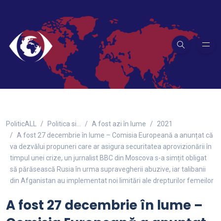
PoliticALL
Politica si…
A fost azi în lume
2021
A fost 27 decembrie în lume – Comisia Europeană a anunțat că
va dezvălui propuneri care ar asigura securitatea aprovizionării în
timpul unei crize, un jurnalist BBC din Moscova s-a simțit obligat
să părăsească Rusia în urma supravegherii abuzive, iar talibanii
din Afganistan au implementat noi limitări ale drepturilor femeilor
A fost 27 decembrie în lume –