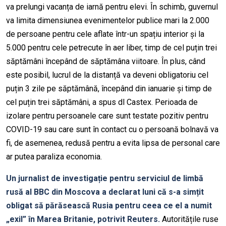
va prelungi vacanța de iarnă pentru elevi. În schimb, guvernul
va limita dimensiunea evenimentelor publice mari la 2.000
de persoane pentru cele aflate într-un spațiu interior și la
5.000 pentru cele petrecute în aer liber, timp de cel puțin trei
săptămâni începând de săptămâna viitoare. În plus, când
este posibil, lucrul de la distanță va deveni obligatoriu cel
puțin 3 zile pe săptămână, începând din ianuarie și timp de
cel puțin trei săptămâni, a spus dl Castex. Perioada de
izolare pentru persoanele care sunt testate pozitiv pentru
COVID-19 sau care sunt în contact cu o persoană bolnavă va
fi, de asemenea, redusă pentru a evita lipsa de personal care
ar putea paraliza economia.
Un jurnalist de investigație pentru serviciul de limbă
rusă al BBC din Moscova a declarat luni că s-a simțit
obligat să părăsească Rusia pentru ceea ce el a numit
„exil” în Marea Britanie, potrivit Reuters.
Autoritățile ruse