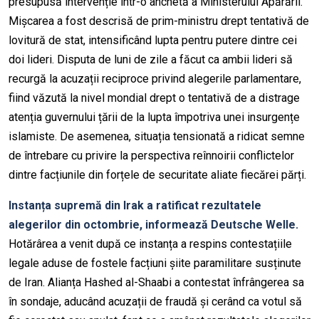
presupusă intervenție într-o anchetă a Ministerului Apărării.
Mișcarea a fost descrisă de prim-ministru drept tentativă de
lovitură de stat, intensificând lupta pentru putere dintre cei
doi lideri. Disputa de luni de zile a făcut ca ambii lideri să
recurgă la acuzații reciproce privind alegerile parlamentare,
fiind văzută la nivel mondial drept o tentativă de a distrage
atenția guvernului țării de la lupta împotriva unei insurgențe
islamiste. De asemenea, situația tensionată a ridicat semne
de întrebare cu privire la perspectiva reînnoirii conflictelor
dintre facțiunile din forțele de securitate aliate fiecărei părți.
Instanța supremă din Irak a ratificat rezultatele
alegerilor din octombrie, informează Deutsche Welle.
Hotărârea a venit după ce instanța a respins contestațiile
legale aduse de fostele facțiuni șiite paramilitare susținute
de Iran. Alianța Hashed al-Shaabi a contestat înfrângerea sa
în sondaje, aducând acuzații de fraudă și cerând ca votul să