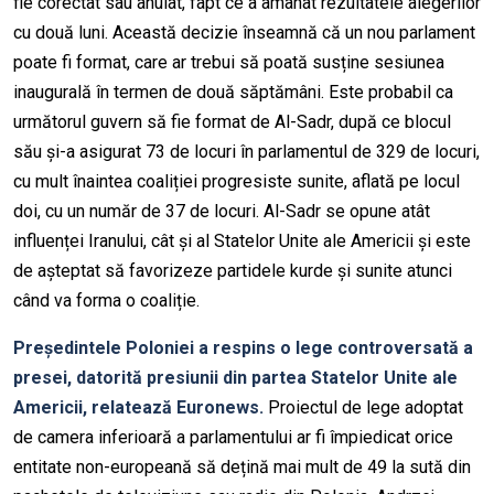
fie corectat sau anulat, fapt ce a amânat rezultatele alegerilor
cu două luni. Această decizie înseamnă că un nou parlament
poate fi format, care ar trebui să poată susține sesiunea
inaugurală în termen de două săptămâni. Este probabil ca
următorul guvern să fie format de Al-Sadr, după ce blocul
său și-a asigurat 73 de locuri în parlamentul de 329 de locuri,
cu mult înaintea coaliției progresiste sunite, aflată pe locul
doi, cu un număr de 37 de locuri. Al-Sadr se opune atât
influenței Iranului, cât și al Statelor Unite ale Americii și este
de așteptat să favorizeze partidele kurde și sunite atunci
când va forma o coaliție.
Președintele Poloniei a respins o lege controversată a
presei, datorită presiunii din partea Statelor Unite ale
Americii, relatează Euronews.
Proiectul de lege adoptat
de camera inferioară a parlamentului ar fi împiedicat orice
entitate non-europeană să dețină mai mult de 49 la sută din