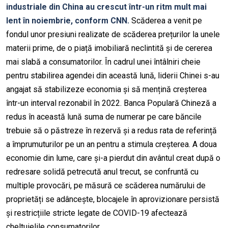
industriale din China au crescut într-un ritm mult mai
lent în noiembrie, conform CNN.
Scăderea a venit pe
fondul unor presiuni realizate de scăderea prețurilor la unele
materii prime, de o piață imobiliară neclintită și de cererea
mai slabă a consumatorilor. În cadrul unei întâlniri cheie
pentru stabilirea agendei din această lună, liderii Chinei s-au
angajat să stabilizeze economia și să mențină creșterea
într-un interval rezonabil în 2022. Banca Populară Chineză a
redus în această lună suma de numerar pe care băncile
trebuie să o păstreze în rezervă și a redus rata de referință
a împrumuturilor pe un an pentru a stimula creșterea. A doua
economie din lume, care și-a pierdut din avântul creat după o
redresare solidă petrecută anul trecut, se confruntă cu
multiple provocări, pe măsură ce scăderea numărului de
proprietăți se adâncește, blocajele în aprovizionare persistă
și restricțiile stricte legate de COVID-19 afectează
cheltuielile consumatorilor.