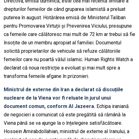
Directiva, emisă duminică, este cea mai recentă limitare a
drepturilor femeilor de când gruparea islamistă a preluat
puterea în august. Hotărârea emisă de Ministerul Taliban
pentru Promovarea Virtuții și Prevenirea Viciului, presupune
ca femeile care călătoresc mai mult de 72 km ar trebui să fie
însoțite de un membru apropiat al familiei. Documentul
solicită proprietarilor de vehicule să refuze călătoriile
femeilor care nu poartă vălul islamic. Human Rights Watch a
declarat că noua restricție a evoluat și mai mult spre a
transforma femeile afgane în prizonieri.
Ministrul de externe din Iran a declarat că discuțiile
nucleare de la Viena vor fi reluate în jurul unui
document comun, conform Al Jazeera.
Echipa iraniană
de negocieri a comunicat că este pregătită să rămână la
Viena până se va ajunge la o înțelegere satisfăcătoare.
Hossein Amirabdollahian, ministrul de externe al Iranului, a