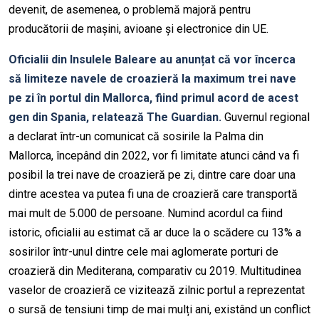
devenit, de asemenea, o problemă majoră pentru
producătorii de mașini, avioane și electronice din UE.
Oficialii din Insulele Baleare au anunțat că vor încerca
să limiteze navele de croazieră la maximum trei nave
pe zi în portul din Mallorca, fiind primul acord de acest
gen din Spania, relatează The Guardian.
Guvernul regional
a declarat într-un comunicat că sosirile la Palma din
Mallorca, începând din 2022, vor fi limitate atunci când va fi
posibil la trei nave de croazieră pe zi, dintre care doar una
dintre acestea va putea fi una de croazieră care transportă
mai mult de 5.000 de persoane. Numind acordul ca fiind
istoric, oficialii au estimat că ar duce la o scădere cu 13% a
sosirilor într-unul dintre cele mai aglomerate porturi de
croazieră din Mediterana, comparativ cu 2019. Multitudinea
vaselor de croazieră ce vizitează zilnic portul a reprezentat
o sursă de tensiuni timp de mai mulți ani, existând un conflict