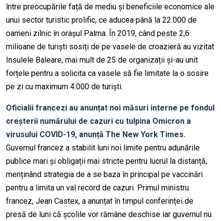
între preocupările față de mediu și beneficiile economice ale
unui sector turistic prolific, ce aducea până la 22.000 de
oameni zilnic în orașul Palma. În 2019, când peste 2,6
milioane de turiști sosiți de pe vasele de croazieră au vizitat
Insulele Baleare, mai mult de 25 de organizații și-au unit
forțele pentru a solicita ca vasele să fie limitate la o sosire
pe zi cu maximum 4.000 de turiști.
Oficialii francezi au anunțat noi măsuri interne pe fondul
creșterii numărului de cazuri cu tulpina Omicron a
virusului COVID-19, anunță The New York Times.
Guvernul francez a stabilit luni noi limite pentru adunările
publice mari și obligații mai stricte pentru lucrul la distanță,
menținând strategia de a se baza în principal pe vaccinări
pentru a limita un val record de cazuri. Primul ministru
francez, Jean Castex, a anunțat în timpul conferinței de
presă de luni că școlile vor rămâne deschise iar guvernul nu