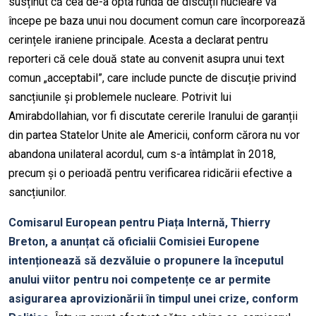
susținut că cea de-a opta rundă de discuții nucleare va
începe pe baza unui nou document comun care încorporează
cerințele iraniene principale. Acesta a declarat pentru
reporteri că cele două state au convenit asupra unui text
comun „acceptabil”, care include puncte de discuție privind
sancțiunile și problemele nucleare. Potrivit lui
Amirabdollahian, vor fi discutate cererile Iranului de garanții
din partea Statelor Unite ale Americii, conform cărora nu vor
abandona unilateral acordul, cum s-a întâmplat în 2018,
precum și o perioadă pentru verificarea ridicării efective a
sancțiunilor.
Comisarul European pentru Piața Internă, Thierry
Breton, a anunțat că oficialii Comisiei Europene
intenționează să dezvăluie o propunere la începutul
anului viitor pentru noi competențe ce ar permite
asigurarea aprovizionării în timpul unei crize, conform