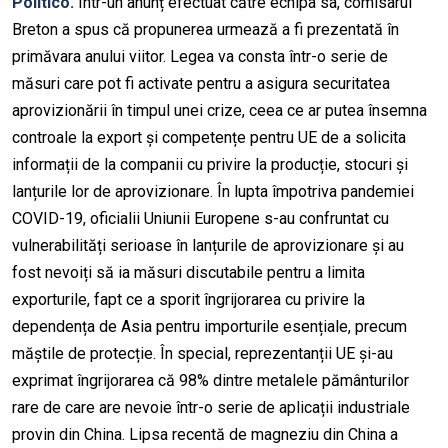
Politico.
Într-un anunț efectuat către echipa sa, comisarul
Breton a spus că propunerea urmează a fi prezentată în
primăvara anului viitor. Legea va consta într-o serie de
măsuri care pot fi activate pentru a asigura securitatea
aprovizionării în timpul unei crize, ceea ce ar putea însemna
controale la export și competențe pentru UE de a solicita
informații de la companii cu privire la producție, stocuri și
lanțurile lor de aprovizionare. În lupta împotriva pandemiei
COVID-19, oficialii Uniunii Europene s-au confruntat cu
vulnerabilități serioase în lanțurile de aprovizionare și au
fost nevoiți să ia măsuri discutabile pentru a limita
exporturile, fapt ce a sporit îngrijorarea cu privire la
dependența de Asia pentru importurile esențiale, precum
măștile de protecție. În special, reprezentanții UE și-au
exprimat îngrijorarea că 98% dintre metalele pământurilor
rare de care are nevoie într-o serie de aplicații industriale
provin din China. Lipsa recentă de magneziu din China a