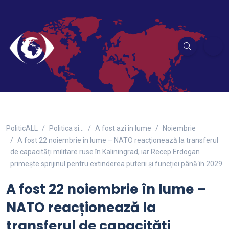
PoliticALL
Politica si…
A fost azi în lume
Noiembrie
A fost 22 noiembrie în lume – NATO reacționează la transferul
de capacități militare ruse în Kaliningrad, iar Recep Erdogan
primește sprijinul pentru extinderea puterii și funcției până în 2029
A fost 22 noiembrie în lume –
NATO reacționează la
transferul de capacități