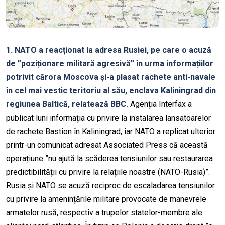
1. NATO a reacționat la adresa Rusiei, pe care o acuză
de ”poziționare militară agresivă” în urma informațiilor
potrivit cărora Moscova și-a plasat rachete anti-navale
în cel mai vestic teritoriu al său, enclava Kaliningrad din
regiunea Baltică, relatează BBC.
Agenția Interfax a
publicat luni informația cu privire la instalarea lansatoarelor
de rachete Bastion în Kaliningrad, iar NATO a replicat ulterior
printr-un comunicat adresat Associated Press că această
operațiune ”nu ajută la scăderea tensiunilor sau restaurarea
predictibilității cu privire la relațiile noastre (NATO-Rusia)”.
Rusia și NATO se acuză reciproc de escaladarea tensiunilor
cu privire la amenințările militare provocate de manevrele
armatelor rusă, respectiv a trupelor statelor-membre ale