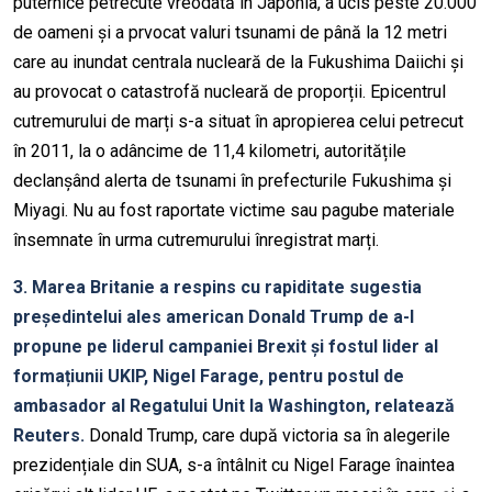
puternice petrecute vreodată în Japonia, a ucis peste 20.000
de oameni și a prvocat valuri tsunami de până la 12 metri
care au inundat centrala nucleară de la Fukushima Daiichi și
au provocat o catastrofă nucleară de proporții. Epicentrul
cutremurului de marți s-a situat în apropierea celui petrecut
în 2011, la o adâncime de 11,4 kilometri, autoritățile
declanșând alerta de tsunami în prefecturile Fukushima și
Miyagi. Nu au fost raportate victime sau pagube materiale
însemnate în urma cutremurului înregistrat marți.
3. Marea Britanie a respins cu rapiditate sugestia
președintelui ales american Donald Trump de a-l
propune pe liderul campaniei Brexit și fostul lider al
formațiunii UKIP, Nigel Farage, pentru postul de
ambasador al Regatului Unit la Washington, relatează
Reuters.
Donald Trump, care după victoria sa în alegerile
prezidențiale din SUA, s-a întâlnit cu Nigel Farage înaintea