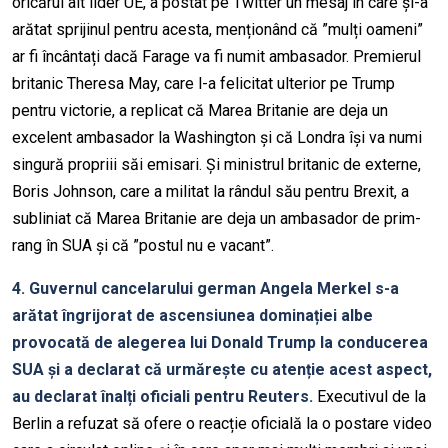
oricărui alt lider UE, a postat pe Twitter un mesaj în care și-a
arătat sprijinul pentru acesta, menționând că ”mulți oameni”
ar fi încântați dacă Farage va fi numit ambasador. Premierul
britanic Theresa May, care l-a felicitat ulterior pe Trump
pentru victorie, a replicat că Marea Britanie are deja un
excelent ambasador la Washington și că Londra își va numi
singură propriii săi emisari. Și ministrul britanic de externe,
Boris Johnson, care a militat la rândul său pentru Brexit, a
subliniat că Marea Britanie are deja un ambasador de prim-
rang în SUA și că ”postul nu e vacant”.
4. Guvernul cancelarului german Angela Merkel s-a
arătat îngrijorat de ascensiunea dominației albe
provocată de alegerea lui Donald Trump la conducerea
SUA și a declarat că urmărește cu atenție acest aspect,
au declarat înalți oficiali pentru Reuters.
Executivul de la
Berlin a refuzat să ofere o reacție oficială la o postare video