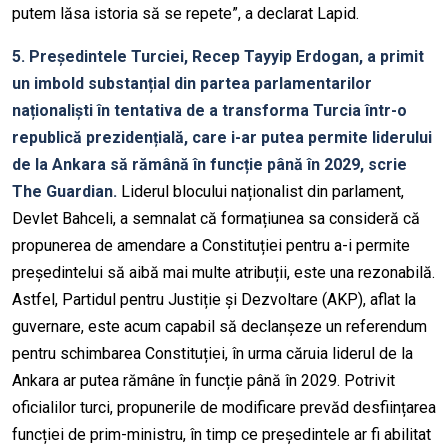
putem lăsa istoria să se repete”, a declarat Lapid.
5. Președintele Turciei, Recep Tayyip Erdogan, a primit
un imbold substanțial din partea parlamentarilor
naționaliști în tentativa de a transforma Turcia într-o
republică prezidențială, care i-ar putea permite liderului
de la Ankara să rămână în funcție până în 2029, scrie
The Guardian.
Liderul blocului naționalist din parlament,
Devlet Bahceli, a semnalat că formațiunea sa consideră că
propunerea de amendare a Constituției pentru a-i permite
președintelui să aibă mai multe atribuții, este una rezonabilă.
Astfel, Partidul pentru Justiție și Dezvoltare (AKP), aflat la
guvernare, este acum capabil să declanșeze un referendum
pentru schimbarea Constituției, în urma căruia liderul de la
Ankara ar putea rămâne în funcție până în 2029. Potrivit
oficialilor turci, propunerile de modificare prevăd desființarea
funcției de prim-ministru, în timp ce președintele ar fi abilitat