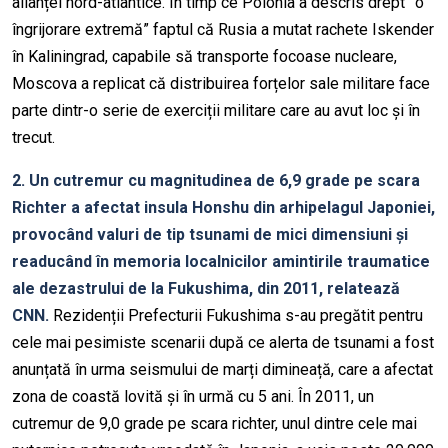
alianței nord-atlantice. În timp ce Polonia a descris drept ”o
îngrijorare extremă” faptul că Rusia a mutat rachete Iskender
în Kaliningrad, capabile să transporte focoase nucleare,
Moscova a replicat că distribuirea forțelor sale militare face
parte dintr-o serie de exerciții militare care au avut loc și în
trecut.
2. Un cutremur cu magnitudinea de 6,9 grade pe scara
Richter a afectat insula Honshu din arhipelagul Japoniei,
provocând valuri de tip tsunami de mici dimensiuni și
readucând în memoria localnicilor amintirile traumatice
ale dezastrului de la Fukushima, din 2011, relatează
CNN.
Rezidenții Prefecturii Fukushima s-au pregătit pentru
cele mai pesimiste scenarii după ce alerta de tsunami a fost
anunțată în urma seismului de marți dimineață, care a afectat
zona de coastă lovită și în urmă cu 5 ani. În 2011, un
cutremur de 9,0 grade pe scara richter, unul dintre cele mai