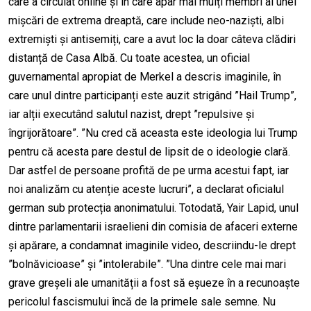
care a circulat online și în care apar mai mulți membri ai unei
mișcări de extrema dreaptă, care include neo-naziști, albi
extremiști și antisemiți, care a avut loc la doar câteva clădiri
distanță de Casa Albă. Cu toate acestea, un oficial
guvernamental apropiat de Merkel a descris imaginile, în
care unul dintre participanți este auzit strigând ”Hail Trump”,
iar alții executând salutul nazist, drept ”repulsive și
îngrijorătoare”. ”Nu cred că aceasta este ideologia lui Trump
pentru că acesta pare destul de lipsit de o ideologie clară.
Dar astfel de persoane profită de pe urma acestui fapt, iar
noi analizăm cu atenție aceste lucruri”, a declarat oficialul
german sub protecția anonimatului. Totodată, Yair Lapid, unul
dintre parlamentarii israelieni din comisia de afaceri externe
și apărare, a condamnat imaginile video, descriindu-le drept
”bolnăvicioase” și ”intolerabile”. ”Una dintre cele mai mari
grave greșeli ale umanității a fost să eșueze în a recunoaște
pericolul fascismului încă de la primele sale semne. Nu