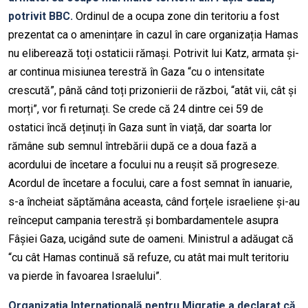
potrivit BBC.
Ordinul de a ocupa zone din teritoriu a
fost
prezentat
ca o amenințare în cazul în care organizația
Hamas
nu eliberează toți ostaticii rămași. Potrivit lui Katz, armata și-
ar continua misiunea terestră în Gaza “cu o intensitate
crescută”, până când toți prizonierii de război, “atât vii, cât și
morți”, vor fi returnați. Se crede că 24 dintre cei 59 de
ostatici încă deținuți în Gaza sunt în viață, dar soarta lor
rămâne sub semnul întrebării după ce
a doua
fază a
acordului de încetare a focului nu a reușit să progreseze.
Acordul de încetare a focului
,
care a fost
semnat în ianuarie
,
s-a încheiat săptămâna aceasta, când forțele israeliene și-au
reînceput campania terestră și
bombardamentele asupra
Fâșiei Gaza
, ucigând sute de oameni. Ministrul a adăugat că
“cu cât
Hamas
continuă să refuze, cu atât mai mult teritoriu
va pierde în favoarea Israelului”.
Organizația Internațională pentru Migrație a declarat că