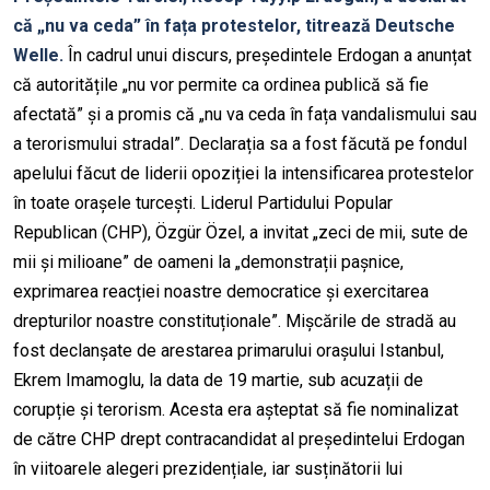
că „nu va ceda” în fața protestelor, titrează Deutsche
Welle.
În cadrul unui discurs, președintele
Erdogan
a anunțat
că autoritățile „nu vor permite ca ordinea publică să fie
afectată” și a
promis
că „nu va ceda în fața vandalismului sau
a terorismului stradal”. Declarația sa a
fost făcută
pe fondul
apelului făcut de liderii opoziției la intensificarea protestelor
în toate orașele turcești. Liderul Partidului Popular
Republican (CHP),
Özgür
Özel
, a invitat „zeci de mii, sute de
mii și milioane” de oameni la „demonstrații pașnice,
exprimarea reacției noastre democratice și exercitarea
drepturilor noastre constituționale”.
Mișcările de stradă
au
fost declanșate de arestarea primarului orașului Istanbul,
Ekrem
Imamoglu
, la data de 19 martie, sub acuzații de
corupție și
terorism
. Acesta era așteptat să fie nominalizat
de către CHP drept
contracandidat
al președintelui
Erdogan
în viitoarele alegeri prezidențiale, iar susținătorii lui