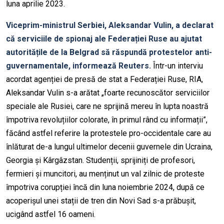
luna
aprilie 2023.
Viceprim-mi
nistrul Serbiei,
Aleksandar
Vulin
, a declarat
că serviciile de spionaj ale Federației Ruse au ajutat
autoritățile de la Belgrad să răspundă protestelor anti-
guvernamentale, informează Reuters.
Într-un interviu
acordat agenției de presă de stat a Federației Ruse, RIA,
Aleksandar
Vulin
s-a arătat „foarte recunoscător serviciilor
speciale ale Rusiei, care ne sprijină mereu în lupta noastră
împotriva revoluțiilor colorate, în primul rând cu informații”,
făcând astfel referire la protestele
pro-occidentale
care au
înlăturat de-a lungul ultimelor decenii guvernele din Ucraina,
Georgia și Kârgâzstan. Studenții, sprijiniți de profesori,
fermieri și muncitori, au menținut un val zilnic de proteste
împotriva corupției încă din luna noiembrie 2024, după ce
acoperișul unei stații de tren din Novi Sad s-a prăbușit,
ucigând astfel 16 oameni.