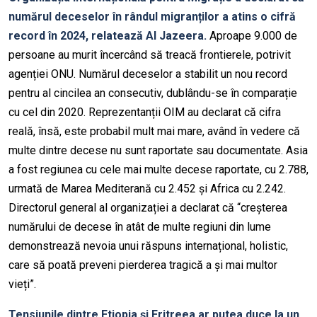
numărul deceselor în rândul
migranților
a atins o cifră
record în 2024, relatează Al Jazeera.
Aproape 9
.
000 de
persoane au murit încercând să treacă frontierele, potrivit
agenției ONU. Numărul deceselor a stabilit un nou record
pentru al cincilea an consecutiv, dublându-se în comparație
cu cel din 2020. Reprezentanții OIM au declarat că cifra
reală, însă, este probabil mult mai mare, având în vedere că
multe dintre decese nu sunt raportate sau documentate. Asia
a fost regiunea cu cele mai multe decese raportate, cu 2.788,
urmată de Marea Mediterană cu 2.452 și Africa cu 2.242.
Directorul general al organizației a declarat că “creșterea
numărului de decese în atât de multe regiuni din lume
demonstrează nevoia un
ui
răspuns internațional,
holistic
,
care să poată preveni pierderea tragică a și mai multor
vieți”.
Tensiunile dintre Etiopia și Eritreea ar putea duce la un