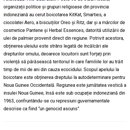
organiza
ții politice și grupuri religioase din provincia
indoneziană au cerut boicotarea
KitKat
,
Smarties
, a
ciocolatei
A
ero
,
a biscuiților
O
reo
și Ritz, dar și a mărcilor de
cosmetice Pantene și
H
erbal
E
ssences
,
dat
orită utilizării de
ulei de palmier provenit direct din regiune. Potrivit acestora,
obținerea uleiului este strâns legată de încălcări ale
drepturilor omului, deoarece locuitorii sunt forțați prin
violență să părăsească teritoriul în care familiile lor au trăit
timp de mii de ani din cauza
e
cocidului
.
Scopul apelului la
boicotare este obținerea dreptului la autodeterminare pentru
Noua Guinee Occidentală. Regiunea este jumătatea vestică a
insulei Noua Guinee, însă este sub ocupație indoneziană din
1963, confruntându-se cu represiuni guvernamentale
descrise ca fiind “un genocid ascuns”.