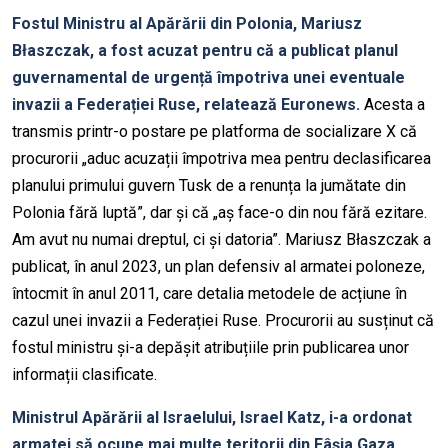
Fostul M
inistru al Apărării din Polonia,
Mariusz
Błaszczak
, a fost acuzat pentru că a publicat planul
guvernamental de urgență împotriva unei eventuale
invazii a Federației Ruse, relatează
Euronews
.
Acesta a
transmis printr-o postare pe platforma de socializare X că
procurorii „aduc acuzații împotriva mea pentru declasificarea
planului primului guvern
Tusk
de a renunța la jumătate din
Polonia fără luptă”, dar și că „aș face-o din nou fără ezitare.
Am avut nu numai dreptul, ci și datoria”.
Mariusz
Błaszczak
a
publicat
,
în anul 2023
,
un plan defensiv al armatei poloneze
,
întocmit în anul 2011
,
care detalia metodele de acțiune în
cazul unei invazii a Federației Ruse. Procurorii au
susținut
că
fostul ministru și-a depășit atribuțiile prin publicarea unor
informații clasificate.
Ministrul Apărării
al Israelului, Israel Katz, i-a ordonat
armatei să ocupe mai multe teritorii din Fâșia Gaza,