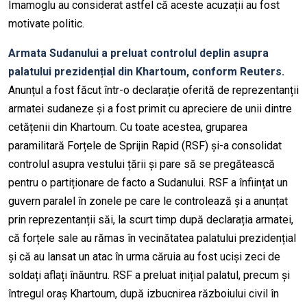
Imamoglu
au considerat astfel că aceste acuzații au fost
motivate politic.
Armata Sudanului a preluat controlul deplin asupra
palatului prezidențial din Khartoum, conform Reuters.
Anunțul a fost făcut într-o declarație oferită de reprezentanții
armatei sudaneze și a fost
primit
cu apreciere de unii dintre
cetățenii din Khartoum. Cu toate acestea, gruparea
paramilitară Forțe
le
de Sprijin Rapid (RSF) și-a consolidat
controlul asupra vestului țării și pare
să se pregătească
pentru
o partiționare de facto a Sudanului. RSF a înființat un
guvern paralel în zonele pe care le controlează și a anunțat
prin reprezentanții săi, la scurt timp după declarația armatei,
că forțele sale au rămas în vecinătatea palatului prezidențial
și că au lansat un atac
în urma căruia au fost uciși zeci de
soldați aflați înăuntru. RSF a preluat inițial palatul, precum și
întreg
ul
oraș
Khartoum, după izbucnirea războiului civil în