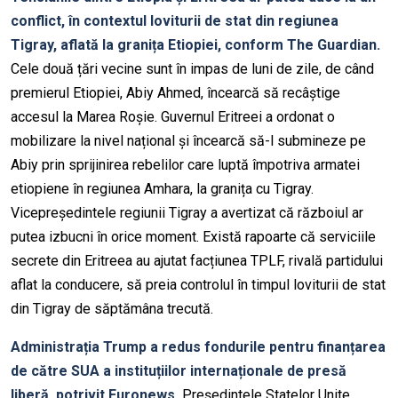
conflict, în contextul loviturii de stat
din regiunea
Tigray
, aflată la granița Etiopiei,
conform The Guardian.
Cele două țări vecine sunt în impas de luni de zile, de când
premierul Etiopiei,
Abiy
Ahmed, încearcă să recâștige
accesul la Marea Roșie. Guvernul
Eritreei
a ordonat o
mobilizare la nivel național și încearcă să-l submineze pe
Abiy
prin sprijinirea rebelilor care luptă împotriva armatei
etiopiene în regiunea Amhara, la granița cu
Tigray
.
Vicepreședintele regiunii
Tigray
a avertizat că războiul ar
putea izbucni în orice moment.
Există rapoarte că serviciile
secrete din Eritreea au ajutat facțiunea TPLF,
rivală partidului
aflat la conducere
,
să preia controlul în timpul loviturii de stat
din
T
igray
de săptămâna trecută.
Administrația
Trump
a redus fondurile pentru finanțarea
de către SUA a instituțiilor internaționale de presă
liberă, potrivit Euronews.
Președintele Statelor Unite,