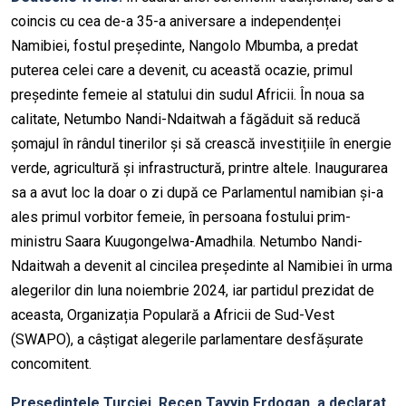
coincis cu cea de-a 35-a aniversare a independenței
Namibiei, fostul președinte,
Nangolo
Mbumba
, a predat
puterea celei care a devenit, cu această ocazie, primul
președinte femeie al statului din sudul Africii. În noua sa
calitate,
Netumbo
Nandi-Ndaitwah
a făgăduit să reducă
șomajul în rândul tinerilor și să crească investițiile în energie
verde, agricultură și infrastructură, printre altele. Inaugurarea
sa a avut loc la doar o zi după ce Parlamentul namibian și-a
ales primul vorbitor femeie, în persoana fostului prim-
ministru
Saara
Kuugongelwa-Amadhila
.
Netumbo
Nandi-
Ndaitwah
a devenit al cincilea președinte al Namibiei în urma
alegerilor din luna noiembrie 2024, iar partidul prezidat de
aceasta, Organizația Populară a Africii de Sud-Vest
(SWAPO), a câștigat alegerile parlamentare desfășurate
concomitent.
Pre
ședintele Turciei, Recep
Tayyip
Erdogan
, a declarat