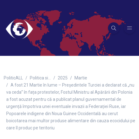
PoliticALL
Politica si…
2025
Martie
A fost 21 Martie în lume – Președintele Turciei a declarat că „nu
va ceda” în fața protestelor, Fostul Ministru al Apărării din Polonia
a fost acuzat pentru că a publicat planul guvernamental de
urgență împotriva unei eventuale invazii a Federației Ruse, iar
Popoarele indigene din Noua Guinee Occidentală au cerut
boicotarea mai multor produse alimentare din cauza ecocidului pe
care îl produc pe teritoriu