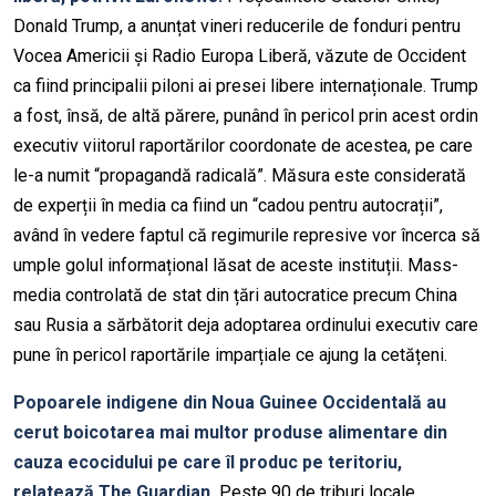
Donald
Trump
, a anunțat vineri reducerile de fonduri pentru
Vocea Americii și Radio Europa Liberă, văzute de Occident
ca
fiind
principalii piloni ai presei libere internaționale.
Trump
a fost, însă, de altă părere, punând în pericol prin acest ordin
executiv viitorul raportărilor coordonate de acestea, pe care
le-a numit “propagandă radicală”. Măsura este considerată
de experții în media ca fiind un “cadou pentru autocrații”,
având în vedere faptul că regimurile represive vor încerca să
umple golul informațional lăsat de aceste instituții. Mass-
media controlată de stat din țări autocratice precum China
sau Rusia a sărbătorit deja adoptarea ordinului executiv
care
pune în pericol raportările imparțiale ce ajung la cetățeni.
Popoarele indigene din Noua Guinee Occidentală au
cerut boicotarea mai multor produse alimentare din
cauza
ecocidului
pe care îl produc pe teritoriu,
relatează The Guardian.
Peste 90 de triburi locale,