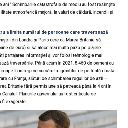
 ani.” Schimbările catastrofale de mediu au fost resimțite
abilitate atmosferică majoră, la valuri de căldură, incendii și
ntru a limita numărul de persoane care traversează
niștrii din Londra și Paris cere ca Marea Britanie să
oane de euro) și să aloce mai multă pază pe plajele
 partajarea informației și vor folosi tehnologie mai
zează traversările. Până acum în 2021, 8.460 de oameni au
aproape în întregime numărul migranților de pe toată durata
are cu Franța, alături de schimbarea regulilor de azil –
area Britanie fără permisiune să petreacă până la 4 ani în
Canalul. Planurile guvernului au fost criticate de
a fi exagerate.