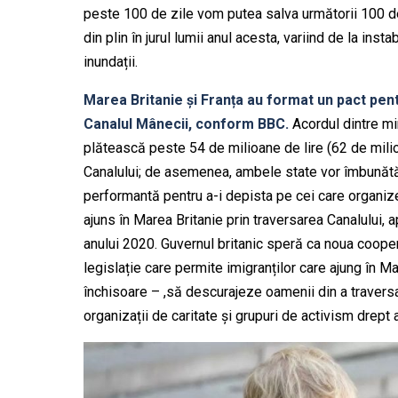
peste 100 de zile vom putea salva următorii 100 de
din plin în jurul lumii anul acesta, variind de la inst
inundații.
Marea Britanie și Franța au format un pact pe
Canalul Mânecii, conform BBC.
Acordul dintre mi
plătească peste 54 de milioane de lire (62 de mili
Canalului; de asemenea, ambele state vor îmbunătăți
performantă pentru a-i depista pe cei care organi
ajuns în Marea Britanie prin traversarea Canalului, 
anului 2020. Guvernul britanic speră ca noua cooper
legislație care permite imigranților care ajung în M
închisoare – ,să descurajeze oamenii din a traversa 
organizații de caritate și grupuri de activism drept 