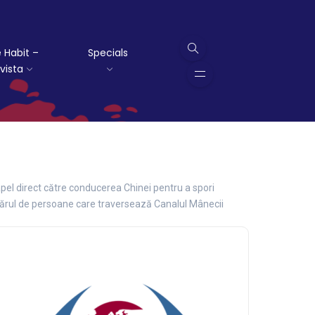
 Habit –
Specials
vista
pel direct către conducerea Chinei pentru a spori
mărul de persoane care traversează Canalul Mânecii