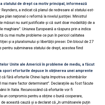
a statului de drept ca motiv principal, informează
 Reynders, a indicat că planul de redresare al statului est-
 plan național o reformă la nivelul justiției. Ministrul
ste măsuri nu sunt justificate și că sunt doar modalități de a
ile maghiare”. Uniunea Europeană a răspuns prin a indica
ntă cu mai multe probleme ce pun în pericol calitatea
ei și a pluralismului și libertății presei. Din blocul de 27
 pentru subminarea statului de drept, acestea fiind
atelor Unite ale Americii în probleme de mediu, a făcut
a spori eforturile depuse în obținerea unei amprente
t că fără eforturile Chinei lupta împotriva schimbărilor
el mai mare factor determinant”. Declarațiile au fost făcute
nii în Italia. Recunoscând că eforturile vor fi
ă la un compromis pentru a obține o bună cooperare,
 de această cauză și a declarat că „în următoarele puțin