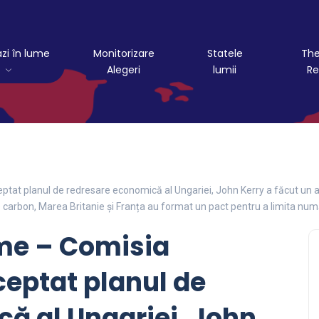
azi în lume
Monitorizare
Statele
The
Alegeri
lumii
Re
eptat planul de redresare economică al Ungariei, John Kerry a făcut un a
 carbon, Marea Britanie și Franța au format un pact pentru a limita nu
lume – Comisia
eptat planul de
ă al Ungariei, John