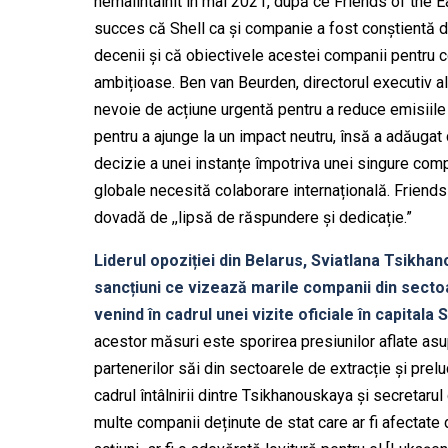
nemaiîntâlnit în mai 2021, după ce Friends of the E
succes că Shell ca și companie a fost conștientă 
decenii și că obiectivele acestei companii pentru 
ambițioase. Ben van Beurden, directorul executiv a
nevoie de acțiune urgentă pentru a reduce emisiile
pentru a ajunge la un impact neutru, însă a adăugat 
decizie a unei instanțe împotriva unei singure compa
globale necesită colaborare internațională. Friends 
dovadă de ,,lipsă de răspundere și dedicație.”
Liderul opoziției din Belarus, Sviatlana Tsikh
sancțiuni ce vizează marile companii din sectoa
venind în cadrul unei vizite oficiale în capitala
acestor măsuri este sporirea presiunilor aflate as
partenerilor săi din sectoarele de extracție și preluc
cadrul întâlnirii dintre Tsikhanouskaya și secretaru
multe companii deținute de stat care ar fi afectate