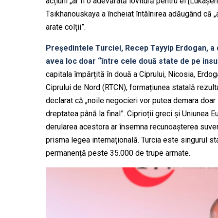
acțiuni „ar fi o adevărată lovitură pentru el [Lukașen
Tsikhanouskaya a încheiat întâlnirea adăugând că „a
arate colții”.
Președintele Turciei, Recep Tayyip Erdogan, a 
avea loc doar “între cele două state de pe insu
capitala împărțită în două a Ciprului, Nicosia, Erdo
Ciprului de Nord (RTCN), formațiunea statală rezultat
declarat că „noile negocieri vor putea demara doar
dreptatea până la final”. Ciprioții greci și Uniunea
derularea acestora ar însemna recunoașterea suveran
prisma legea internațională. Turcia este singurul s
permanență peste 35.000 de trupe armate.