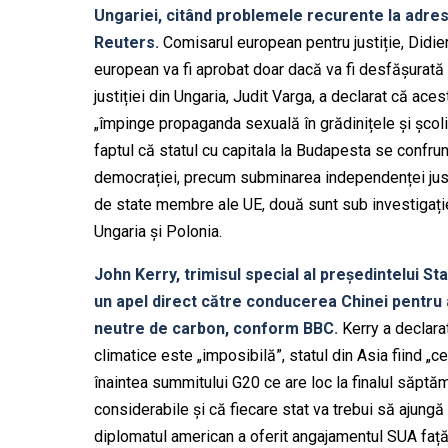
Ungariei, citând problemele recurente la adres
Reuters.
Comisarul european pentru justiție, Didier
european va fi aprobat doar dacă va fi desfășurată pe
justiției din Ungaria, Judit Varga, a declarat că ace
„împinge propaganda sexuală în grădinițele și școl
faptul că statul cu capitala la Budapesta se confru
democrației, precum subminarea independenței justiți
de state membre ale UE, două sunt sub investigație
Ungaria și Polonia.
John Kerry, trimisul special al președintelui St
un apel direct către conducerea Chinei pentru 
neutre de carbon, conform BBC.
Kerry a declara
climatice este „imposibilă”, statul din Asia fiind „c
înaintea summitului G20 ce are loc la finalul săptămâ
considerabile și că fiecare stat va trebui să ajung
diplomatul american a oferit angajamentul SUA față