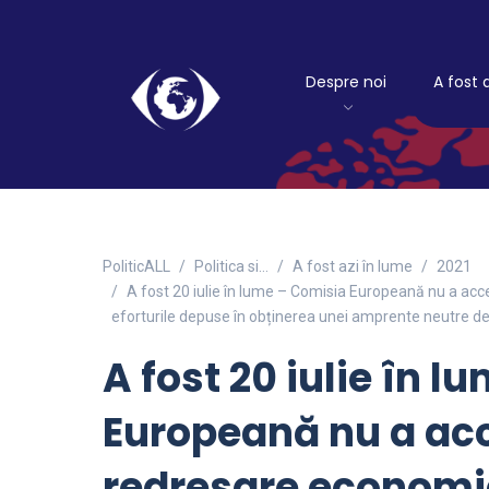
Despre noi
A fost 
PoliticALL
Politica si…
A fost azi în lume
2021
A fost 20 iulie în lume – Comisia Europeană nu a acc
eforturile depuse în obținerea unei amprente neutre de
A fost 20 iulie în 
Europeană nu a acc
redresare economic