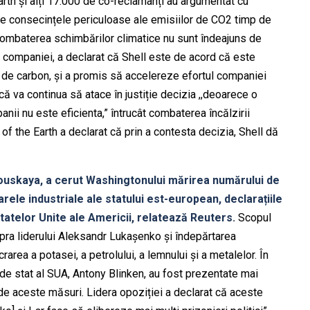
arth și alți 17.000 de co-reclamanți au argumentat cu
de consecințele periculoase ale emisiilor de CO2 timp de
combaterea schimbărilor climatice nu sunt îndeajuns de
l companiei, a declarat că Shell este de acord că este
 de carbon, și a promis să accelereze efortul companiei
că va continua să atace în justiție decizia ,,deoarece o
nii nu este eficienta,” întrucât combaterea încălzirii
of the Earth a declarat că prin a contesta decizia, Shell dă
anouskaya, a cerut Washingtonului mărirea numărului de
rele industriale ale statului est-european, declarațiile
 Statelor Unite ale Americii, relatează Reuters.
Scopul
upra liderului Aleksandr Lukașenko și îndepărtarea
rarea a potasei, a petrolului, a lemnului și a metalelor. În
l de stat al SUA, Antony Blinken, au fost prezentate mai
 de aceste măsuri. Lidera opoziției a declarat că aceste