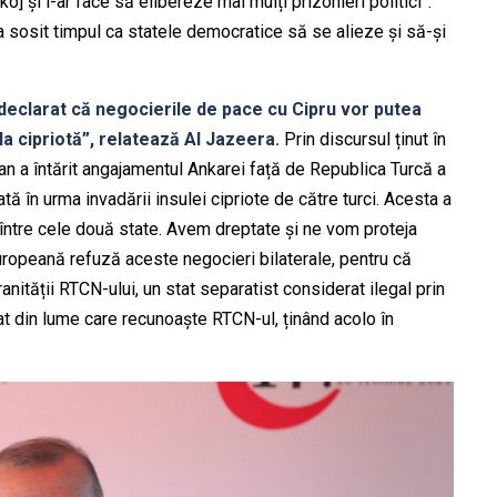
ko] și l-ar face să elibereze mai mulți prizonieri politici”.
 sosit timpul ca statele democratice să se alieze și să-și
declarat că negocierile de pace cu Cipru vor putea
la cipriotă”, relatează Al Jazeera.
Prin discursul ținut în
gan a întărit angajamentul Ankarei față de Republica Turcă a
ă în urma invadării insulei cipriote de către turci. Acesta a
 între cele două state. Avem dreptate și ne vom proteja
 Europeană refuză aceste negocieri bilaterale, pentru că
ității RTCN-ului, un stat separatist considerat ilegal prin
tat din lume care recunoaște RTCN-ul, ținând acolo în