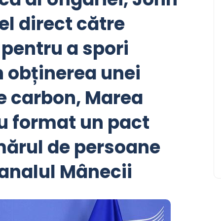
el direct către
pentru a spori
n obținerea unei
e carbon, Marea
au format un pact
mărul de persoane
analul Mânecii