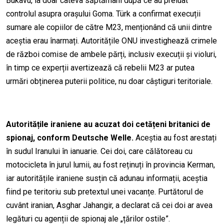
Bukavu, la doar câteva săptămâni după ce au preluat
controlul asupra orașului Goma. Türk a confirmat execuții
sumare ale copiilor de către M23, menționând că unii dintre
aceștia erau înarmați. Autoritățile ONU investighează crimele
de război comise de ambele părți, inclusiv execuții și violuri,
în timp ce experții avertizează că rebelii M23 ar putea
urmări obținerea puterii politice, nu doar câștiguri teritoriale.
Autoritățile iraniene au acuzat doi cetățeni britanici de
spionaj, conform Deutsche Welle.
Aceștia au fost arestați
în sudul Iranului în ianuarie. Cei doi, care călătoreau cu
motocicleta în jurul lumii, au fost reținuți în provincia Kerman,
iar autoritățile iraniene susțin că adunau informații, aceștia
fiind pe teritoriu sub pretextul unei vacanțe. Purtătorul de
cuvânt iranian, Asghar Jahangir, a declarat că cei doi ar avea
legături cu agenții de spionaj ale „țărilor ostile”.