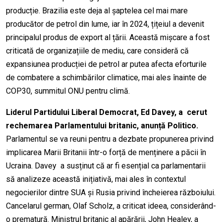
producție. Brazilia este deja al șaptelea cel mai mare
producător de petrol din lume, iar în 2024, țițeiul a devenit
principalul produs de export al țării. Această mișcare a fost
criticată de organizațiile de mediu, care consideră că
expansiunea producției de petrol ar putea afecta eforturile
de combatere a schimbărilor climatice, mai ales înainte de
COP30, summitul ONU pentru climă.
Liderul Partidului Liberal Democrat, Ed Davey, a cerut
rechemarea Parlamentului britanic, anunță Politico.
Parlamentul se va reuni pentru a dezbate propunerea privind
implicarea Marii Britanii într-o forță de menținere a păcii în
Ucraina. Davey a susținut că ar fi esențial ca parlamentarii
să analizeze această inițiativă, mai ales în contextul
negocierilor dintre SUA și Rusia privind încheierea războiului.
Cancelarul german, Olaf Scholz, a criticat ideea, considerând-
o prematură. Ministrul britanic al apărării, John Healey, a