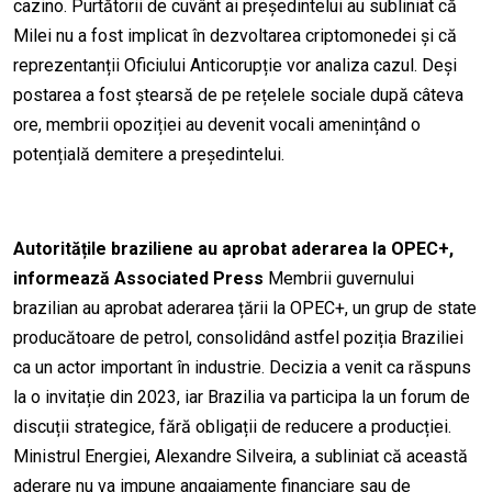
cazino. Purtătorii de cuvânt ai președintelui au subliniat că
Milei nu a fost implicat în dezvoltarea criptomonedei și că
reprezentanții Oficiului Anticorupție vor analiza cazul. Deși
postarea a fost ștearsă de pe rețelele sociale după câteva
ore, membrii opoziției au devenit vocali amenințând o
potențială demitere a președintelui.
Autoritățile braziliene au aprobat aderarea la OPEC+,
informează Associated Press
Membrii guvernului
brazilian au aprobat aderarea țării la OPEC+, un grup de state
producătoare de petrol, consolidând astfel poziția Braziliei
ca un actor important în industrie. Decizia a venit ca răspuns
la o invitație din 2023, iar Brazilia va participa la un forum de
discuții strategice, fără obligații de reducere a producției.
Ministrul Energiei, Alexandre Silveira, a subliniat că această
aderare nu va impune angajamente financiare sau de