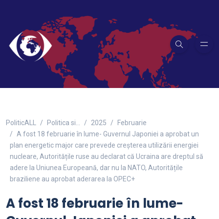
PoliticALL
Politica si…
2025
Februarie
A fost 18 februarie în lume- Guvernul Japoniei a aprobat un
plan energetic major care prevede creșterea utilizării energiei
nucleare, Autoritățile ruse au declarat că Ucraina are dreptul să
adere la Uniunea Europeană, dar nu la NATO, Autoritățile
braziliene au aprobat aderarea la OPEC+
A fost 18 februarie în lume-