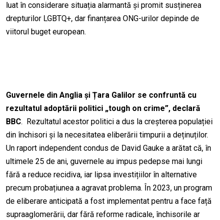
luat în considerare situația alarmantă și promit susținerea
drepturilor LGBTQ+, dar finanțarea ONG-urilor depinde de
viitorul buget european.
Guvernele din Anglia și Țara Galilor se confruntă cu
rezultatul adoptării politici „tough on crime”, declară
BBC
. Rezultatul acestor politici a dus la creșterea populației
din închisori și la necesitatea eliberării timpurii a deținuților.
Un raport independent condus de David Gauke a arătat că, în
ultimele 25 de ani, guvernele au impus pedepse mai lungi
fără a reduce recidiva, iar lipsa investițiilor în alternative
precum probațiunea a agravat problema. În 2023, un program
de eliberare anticipată a fost implementat pentru a face față
supraaglomerării, dar fără reforme radicale, închisorile ar