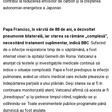
contribui la reducerea emisiilor de carbon și la creșterea
autonomiei energetice a Japoniei.
Papa Francisc, în vârstă de 88 de ani, a dezvoltat
pneumonie bilaterală, iar starea sa rămâne „complexă”,
necesitând tratament suplimentar, indică BBC
. Suferind
de o infecție respiratorie timp de o săptămână, a fost
internat vineri la spitalul Gemelli din Roma. Vaticanul a
anunțat că testele și investigațiile medicale continuă să
indice o situație complicată. Papa a fost predispus la infecții
pulmonare, având un istoric medical care include pleurezie și
îndepărtarea parțială a unui plămân. Deși starea sa ar fi în
continuare monitorizată atent, Vaticanul afirmă că acesta ar fi
„binedispus” și își petrece timpul citind, rugându-se și
odihnindu-se. Toate evenimentele publice programate până
duminică au fost anulate.