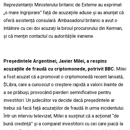
Reprezentanții Ministerului britanic de Externe au exprimat
„o mare îngrijorare” față de acuzațiile aduse și au anunțat că
oferă asistență consulară. Ambasadorul britanic a avut o
întâlnire cu cei doi acuzați la biroul procurorului din Kerman,
și că mențin contactul cu autoritățile iraniene.
Președintele Argentinei, Javier Milei, a respins
acuzațiile de fraudă cu criptomonede, potrivit BBC.
Milei
a fost acuzat că a promovat o criptomonedă recent lansată,
$Libra, care a cunoscut o creștere rapidă a valorii înainte de
a se prăbuși, provocând pierderi semnificative pentru
investitori. Un judecător va decide dacă președintele ar
trebui să facă față acuzațiilor de fraudă în urma incidentului.
Într-un interviu televizat, Milei a susținut că a acționat “de
bună credință” și a comparat investitorii cu cei care joacă la