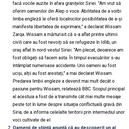
facă vocile auzite în afara granițelor Siriei. ”Am vrut să
oferim oamenilor din Alep o voce. Abilitatea de a vorbi
limba engleză le oferă localnicilor posibilitatea de a-și
manifesta libertatea de exprimare,” a declarat Wissam
Zarqa. Wissam a mărturisit că s-a aflat printre ultimii
civili care au fost nevoiți să se refugieze în Idlib, un
oraș aflat în nord-vestul Siriei. ”Am plecat, deoarece am
fost obligați să facem asta. În timpul evacuărilor s-au
întâmplat numeroase accidente. Unii oameni au fost
uciși, alții au fost arestați,” a mai declarat Wissam.
Predarea limbii engleze a devenit mai mult decât o
pasiune pentru Wissam, relatează BBC. Scopul principal
al acestuia a fost de a transmite cât mai multe mesaje
peste tot în lume despre situația conflictuală gravă din
Siria, de a informa celelalte teritorii prin intermediul unor
voci cultivate de el.
Oamenii de știință anunță că au descoperit un al