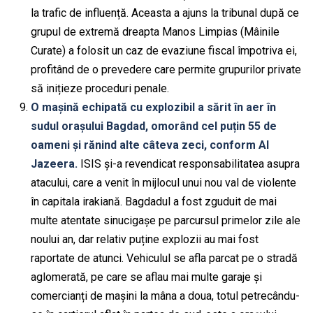
la trafic de influență. Aceasta a ajuns la tribunal după ce
grupul de extremă dreapta Manos Limpias (Mâinile
Curate) a folosit un caz de evaziune fiscal împotriva ei,
profitând de o prevedere care permite grupurilor private
să inițieze proceduri penale.
O mașină echipată cu explozibil a sărit în aer în
sudul orașului Bagdad, omorând cel puțin 55 de
oameni și rănind alte câteva zeci, conform Al
Jazeera.
ISIS și-a revendicat responsabilitatea asupra
atacului, care a venit în mijlocul unui nou val de violente
în capitala irakiană. Bagdadul a fost zguduit de mai
multe atentate sinucigașe pe parcursul primelor zile ale
noului an, dar relativ puține explozii au mai fost
raportate de atunci. Vehiculul se afla parcat pe o stradă
aglomerată, pe care se aflau mai multe garaje și
comercianți de mașini la mâna a doua, totul petrecându-