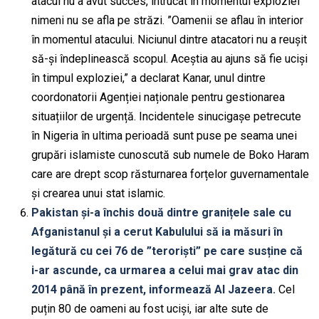
atacul nu a avut succes, întrucât în momentul exploziei
nimeni nu se afla pe străzi. ”Oamenii se aflau în interior
în momentul atacului. Niciunul dintre atacatori nu a reușit
să-și îndeplinească scopul. Aceștia au ajuns să fie uciși
în timpul exploziei,” a declarat Kanar, unul dintre
coordonatorii Agenției naționale pentru gestionarea
situațiilor de urgență. Incidentele sinucigașe petrecute
în Nigeria în ultima perioadă sunt puse pe seama unei
grupări islamiste cunoscută sub numele de Boko Haram
care are drept scop răsturnarea forțelor guvernamentale
și crearea unui stat islamic.
Pakistan și-a închis două dintre granițele sale cu
Afganistanul și a cerut Kabulului să ia măsuri în
legătură cu cei 76 de ”teroriști” pe care susține că
i-ar ascunde, ca urmarea a celui mai grav atac din
2014 până în prezent, informează Al Jazeera.
Cel
puțin 80 de oameni au fost uciși, iar alte sute de