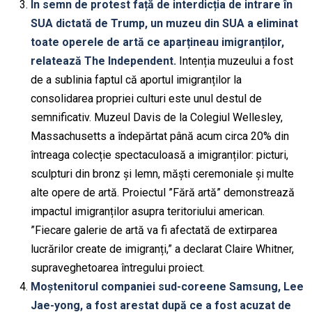
În semn de protest față de interdicția de intrare în
SUA dictată de Trump, un muzeu din SUA a eliminat
toate operele de artă ce aparțineau imigranților,
relatează The Independent.
Intenția muzeului a fost
de a sublinia faptul că aportul imigranților la
consolidarea propriei culturi este unul destul de
semnificativ. Muzeul Davis de la Colegiul Wellesley,
Massachusetts a îndepărtat până acum circa 20% din
întreaga colecție spectaculoasă a imigranților: picturi,
sculpturi din bronz și lemn, măști ceremoniale și multe
alte opere de artă. Proiectul ”Fără artă” demonstrează
impactul imigranților asupra teritoriului american.
”Fiecare galerie de artă va fi afectată de extirparea
lucrărilor create de imigranți,” a declarat Claire Whitner,
supraveghetoarea întregului proiect.
Moștenitorul companiei sud-coreene Samsung, Lee
Jae-yong, a fost arestat după ce a fost acuzat de