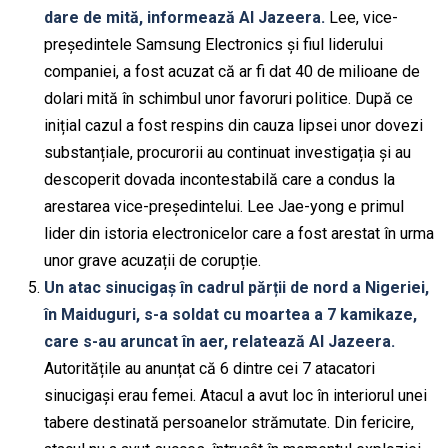
dare de mită, informează Al Jazeera.
Lee, vice-
președintele Samsung Electronics și fiul liderului
companiei, a fost acuzat că ar fi dat 40 de milioane de
dolari mită în schimbul unor favoruri politice. După ce
inițial cazul a fost respins din cauza lipsei unor dovezi
substanțiale, procurorii au continuat investigația și au
descoperit dovada incontestabilă care a condus la
arestarea vice-președintelui. Lee Jae-yong e primul
lider din istoria electronicelor care a fost arestat în urma
unor grave acuzații de corupție.
Un atac sinucigaș în cadrul părții de nord a Nigeriei,
în Maiduguri, s-a soldat cu moartea a 7 kamikaze,
care s-au aruncat în aer, relatează Al Jazeera.
Autoritățile au anunțat că 6 dintre cei 7 atacatori
sinucigași erau femei. Atacul a avut loc în interiorul unei
tabere destinată persoanelor strămutate. Din fericire,