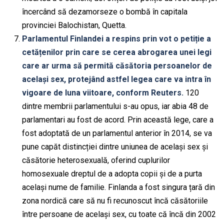
încercând să dezamorseze o bombă în capitala
provinciei Balochistan, Quetta.
Parlamentul Finlandei a respins prin vot o petiție a
cetățenilor prin care se cerea abrogarea unei legi
care ar urma să permită căsătoria persoanelor de
același sex, protejând astfel legea care va intra în
vigoare de luna viitoare, conform Reuters.
120
dintre membrii parlamentului s-au opus, iar abia 48 de
parlamentari au fost de acord. Prin această lege, care a
fost adoptată de un parlamentul anterior în 2014, se va
pune capăt distincției dintre uniunea de același sex și
căsătorie heterosexuală, oferind cuplurilor
homosexuale dreptul de a adopta copii și de a purta
același nume de familie. Finlanda a fost singura țară din
zona nordică care să nu fi recunoscut încă căsătoriile
între persoane de același sex, cu toate că încă din 2002