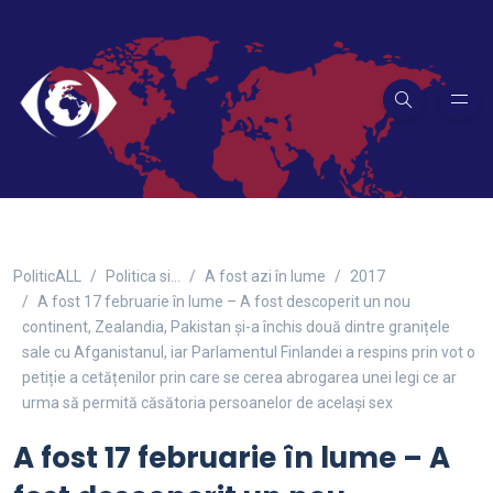
PoliticALL
Politica si…
A fost azi în lume
2017
A fost 17 februarie în lume – A fost descoperit un nou
continent, Zealandia, Pakistan și-a închis două dintre granițele
sale cu Afganistanul, iar Parlamentul Finlandei a respins prin vot o
petiție a cetățenilor prin care se cerea abrogarea unei legi ce ar
urma să permită căsătoria persoanelor de același sex
A fost 17 februarie în lume – A