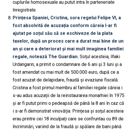
cuplurile homosexuale au putut intra în parteneriate
înregistrate.
Prințesa Spaniei, Cristina, sora regelui Felipe VI, a
fost absolvită de acuzația conform căreia l-ar fi
ajutat pe soțul său să se eschiveze de la plata
taxelor, după un proces care a durat mai bine de un
an și care a deteriorat și mai mult imaginea familiei
regale, notează The Guardian.
Soțul acesteia, Iñaki
Urdangarin, a primit o condamnare de 6 ani și 3 luni și a
fost amendat cu mai mult de 500.000 euro, după ce a
fost acuzat de delapidare, fraudă și evaziune fiscală.
Cristina a fost primul membru al familiei regale căreia i
s-au adus acuzații de la reinstaurarea monarhiei în 1975
și ar fi putut primi o pedeapsă de până la 8 ani în caz că
i s-ar fi demonstrat vinovăția. Prințesa și soțul acesteia
erau printre cei 18 inculpați care se confruntau cu 89 de
încriminări, variind de la fraudă și spălare de bani până