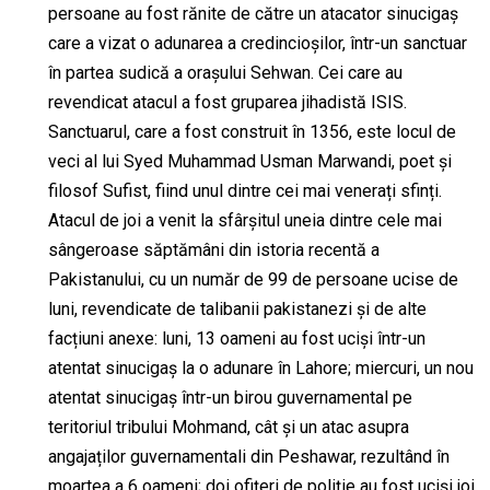
persoane au fost rănite de către un atacator sinucigaș
care a vizat o adunarea a credincioșilor, într-un sanctuar
în partea sudică a orașului Sehwan. Cei care au
revendicat atacul a fost gruparea jihadistă ISIS.
Sanctuarul, care a fost construit în 1356, este locul de
veci al lui Syed Muhammad Usman Marwandi, poet și
filosof Sufist, fiind unul dintre cei mai venerați sfinți.
Atacul de joi a venit la sfârșitul uneia dintre cele mai
sângeroase săptămâni din istoria recentă a
Pakistanului, cu un număr de 99 de persoane ucise de
luni, revendicate de talibanii pakistanezi și de alte
facțiuni anexe: luni, 13 oameni au fost uciși într-un
atentat sinucigaș la o adunare în Lahore; miercuri, un nou
atentat sinucigaș într-un birou guvernamental pe
teritoriul tribului Mohmand, cât și un atac asupra
angajaților guvernamentali din Peshawar, rezultând în
moartea a 6 oameni; doi ofițeri de poliție au fost uciși joi