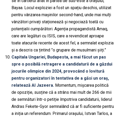
se în cartierul aflat în partea de sud-este a orașului,
Bayaa. Locul exploziei a fost un spațiu deschis, utilizat
pentru vânzarea mașinilor second-hand, unde mai mulți
vânzători privați staționează și negociază toată cu
potențialii cumpărători. Agenția propagandistă Amaq,
care are legături cu ISIS, care a revendicat aproape
toate atacurile recente de acest fel, a semnalat explozia
și a descris ca țintind ”o grupare de musulmani șiiți.”
Capitala Ungariei, Budapesta, a mai făcut un pas
spre o posibilă retragere a candidaturii de a găzdui
jocurile olimpice din 2024, provocând o lovitură
pentru organizatori în tentativa de a găsi un oraș,
relatează Al Jazeera.
Momentum, mișcarea politică
de opoziție, susține că a strâns mai mult de 266 de mii
de semnături într-o petiție împotriva candidaturii, liderul
Andras Fekete-Gyor semnalând că ar fi suficiente pentru
a iniția un referendum. Primarul orașului, Istvan Tarlos, a