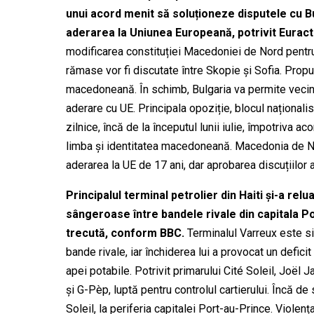
unui acord menit să soluționeze disputele cu B
aderarea la Uniunea Europeană, potrivit Euract
modificarea constituției Macedoniei de Nord pentru
rămase vor fi discutate între Skopie și Sofia. Pro
macedoneană. În schimb, Bulgaria va permite vecinu
aderare cu UE. Principala opoziție, blocul națion
zilnice,
încă
de la începutul lunii iulie, împotriva a
limba și identitatea macedoneană. Macedonia de No
aderarea la UE de 17 ani, dar aprobarea discuțiilor a
Principalul terminal
petrolier
din Haiti și-a relu
sângeroase
între bandele
rivale din capitala 
trecută, conform BBC.
Terminalul Varreux este si
bande rivale, iar închiderea lui a provocat
un defici
apei potabile. Potrivit primarului Cité Soleil, Joë
și G-Pèp, luptă pentru controlul cartierului. Încă d
Soleil, la periferia capitalei Port-au-Prince. Violen