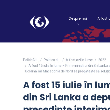
Despre noi
A fost 
PoliticALL
Politica si…
A fost azi în lume
2022
A fost 15 iulie în lume – Prim-ministrul din Sri Lanka 
Ucraina, iar Macedonia de Nord se pregătește să soluți
A fost 15 iulie în l
din Sri Lanka a de
președinte interimar