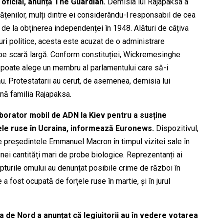
 oficial, anunță The Guardian.
Demisia lui Rajapaksa a
țenilor, mulți dintre ei considerându-l responsabil de cea
de la obținerea independenței în 1948. Alături de câțiva
uri politice, acesta este acuzat de o administrare
pe scară largă. Conform constituției, Wickremesinghe
 poate alege un membru al parlamentului care să-i
u. Protestatarii au cerut, de asemenea, demisia lui
nă familia Rajapaksa.
laborator mobil de ADN la Kiev pentru a susține
țele ruse în Ucraina, informează Euronews.
Dispozitivul,
e președintele Emmanuel Macron în timpul vizitei sale în
unei cantități mari de probe biologice. Reprezentanți ai
turile omului au denunțat posibile crime de război în
e a fost ocupată de forțele ruse în martie, și în jurul
a de Nord a anunțat că legiuitorii au în vedere votarea