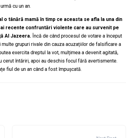
 urmă cu un an.
al
o tânără mamă
în timp ce aceasta se afla la una din
 mai recente
confruntări violente
care au
survenit pe
ță Al Jazeera.
Încă de când procesul de votare
a început
i multe grupuri rivale din cauza acuzațiilor de falsificare a
putea exercita dreptul la vot
, mulțimea a devenit agitată,
au cerut întăriri, apoi au deschis focul fără avertismente.
ațe fiul de un an când a fost împușcată.