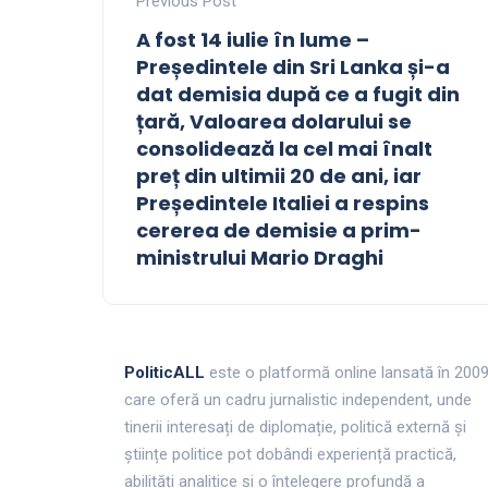
Previous Post
A fost 14 iulie în lume –
Președintele din Sri Lanka și-a
dat demisia după ce a fugit din
țară, Valoarea dolarului se
consolidează la cel mai înalt
preț din ultimii 20 de ani, iar
Președintele Italiei a respins
cererea de demisie a prim-
ministrului Mario Draghi
PoliticALL
este o platformă online lansată în 200
care oferă un cadru jurnalistic independent, unde
tinerii interesați de diplomație, politică externă și
științe politice pot dobândi experiență practică,
abilități analitice și o înțelegere profundă a