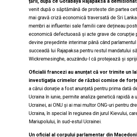
țării, după ce Gotabaya Rajapaksa a demisionat
venit după o săptămână de proteste din partea cetă
mai gravă criză economică traversată de Sri Lanka 
membri ai influentei sale familii care dețineau post
economică
defectuoasă
și
acte grave de
corupție 
devine președinte interimar până când parlamentul
succeadă lui Rajapaksa pentru restul mandatului să
Wickremesinghe, acuzându-l că protejează și spriji
Oficialii francezi au anunțat că vor trimite un 
investigația crimelor de război comise de for
a cărui donație a fost anunțată pentru prima dată d
Ucraina în iunie, permite analiza genetică rapidă a 
Ucrainei,
ai
ONU și ai mai multor ONG-uri pentru drep
Ucraina, în special în regiunea din jurul Kievului, car
Mariupolului, în sud-estul Ucrainei.
Un oficial al corpului parlamentar din Macedoni