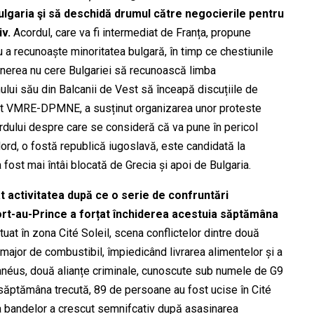
ulgaria şi să deschidă drumul către
negocierile
pentru
iv.
Acordul, care va fi intermediat de Franța, propune
 a recunoaște minoritatea bulgară, în timp ce chestiunile
punerea nu cere Bulgariei să recunoască limba
lui său din Balcanii de Vest să înceapă discuțiile de
alist VMRE-DPMNE, a
susținut organizarea unor
proteste
cordului despre care se consideră că va pune în pericol
rd, o fostă republică iugoslavă, este candidată la
 fost mai întâi blocată de Grecia și apoi de Bulgaria.
at
activitatea
după ce
o serie de confruntări
Port-au-Prince
a forțat închiderea acestuia săptămâna
tuat în zona Cité Soleil, scena
conflictelor
dintre două
t major
de
combustibil
, împiedicând livrarea alimentelor și a
l Janéus, două alianțe criminale, cunoscute sub numele de G9
e săptămâna trecută, 89 de persoane au fost ucise în Cité
ța bandelor a crescut
semnifcativ după
asasinarea