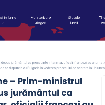
azi în lume
Monitorizare
Statele
The
Alegeri
lumii
Re
a depus jurământul ca președinte interimar, oficialii francezi au anunțat 
oneze disputele cu Bulgaria în vederea procesului de aderare la Uniun
ume – Prim-ministrul
pus jurământul ca
, oficialii francezi au