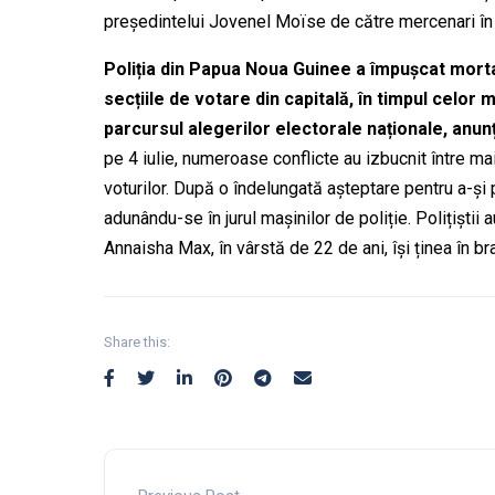
președintelui Jovenel Moïse de către mercenari în
Poliția din Papua Noua Guinee a împușcat
mort
secțiile
de votare din capitală, în timpul celor
parcursul
alegerilor electorale naționale, anun
pe 4 iulie,
numeroase
conflicte au izbucnit între ma
voturilor. După o
îndelungată așteptare
pentru
a-și 
adunându-se în jurul mașinilor de poliție. Polițiștii 
Annaisha Max, în vârstă de 22 de ani, își ținea în br
Share this: