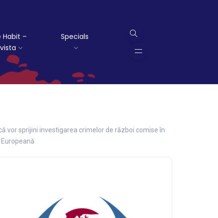
 Habit –
Specials
vista
că vor sprijini investigarea crimelor de război comise în
ea Europeană