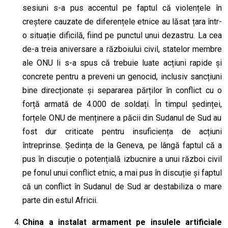
sesiuni s-a pus accentul pe faptul că violențele în
creștere cauzate de diferențele etnice au lăsat țara într-
o situație dificilă, fiind pe punctul unui dezastru. La cea
de-a treia aniversare a războiului civil, statelor membre
ale ONU li s-a spus că trebuie luate acțiuni rapide și
concrete pentru a preveni un genocid, inclusiv sancțiuni
bine direcționate și separarea părților în conflict cu o
forță armată de 4.000
de
soldați. În timpul ședinței
,
forțele ONU de menținere a păcii din Sudanul de Sud au
fost dur criticate pentru insuficiența de acțiuni
întreprinse. Ședința de la Geneva, pe lângă faptul că a
pus în discuție o potențială izbucnire a unui război civil
pe fonul unui conflict etnic, a mai pus în discuție și faptul
că un conflict în Sudanul de Sud ar destabiliza o mare
parte din estul Africii.
China a instalat armament pe insulele artificiale