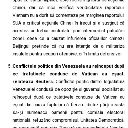
Chinei, dar că încă verifică veridicitatea raportului.
Vietnam nu a dorit să comenteze pe marginea raportului.
SUA a criticat acțiunile Chinei în trecut și a susținut că
acestea ar trebui controlate prin intermediul patrulării
zonei, ceea ce a cauzat înfurierea oficialilor chinezi.
Beijingul pretinde că nu are intenția de a militariza
insulele pentru scopuri ofensive, ci în limita defensivei.
Conflictele politice din Venezuela au reînceput după
ce tratativele conduse de Vatican au eșuat,
relatează Reuters.
Conflictul politic dintre legislatura
Venezuelei condusă de opoziție și guvernul socialist au
reînceput după
ce
tratativele conduse de Vatican au
eșuat din cauza faptului că fiecare dintre părți insista
să-și numească oamenii pentru
comisia
electoral
național
ă
, refuzând compromisul. Unitatea Democratică,
ce
reprezintă opoziția, îl acuză pe președintele Nicolas