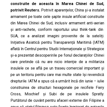
construite de ace
a
sta în Marea Chinei de Sud,
potrivit Reuters.
Potrivit aparențelor, China și-a instalat
armament pe toate cele șapte insule artificial construite
din Marea Chinei de Sud, inclusiv armament anti-
aerian
și anti-rachete, conform raportului unui think-tank din
SUA, ce a analizat imagini provenite de la sateliți.
Inițiativa Asiatică pentru Transparență Maritimă (IATM)
aflată în Centrul pentru Studii Internaționale și Strategice
și-a prezentat descoperirile pe fonul declarațiilor Chinei
care pretinde că nu are nicio intenție de a militariza
insulele ce se află pe un traseu comercial important și
pe un teritoriu pentru care mai multe state își revendică
drepturile. IATM a spus că a urmărit încă din iunie – iulie
construirea de structuri hexagonale pe recifele Fiery
Cross, Mischief și Subi de pe insulele Spratly.
Purtătorul de cuvânt pentru afaceri externe
din
Filipine a
spus că statul filipinez este foarte îngrijorat de acțiunile