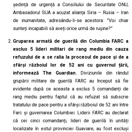
ședință de urgență a Consiliului de Securitate ONU,
Ambasadorul SUA a acuzat alianța Siria – Rusia – Iran
de inumanitate
, adresându-li-se acestora:
”Voi chiar
sunteți in
capabili
să
aveți orice urmă de
rușine?”
Gruparea armată de guerilă din
Columbia
F
ARC
a
exclus 5 lideri militari de
rang mediu
d
in cauza
refuzului de a se ralia la procesul de pace
și
de
a
sfârși războiul lor de 52 ani
cu guvernul țării
,
informează The Guardian.
Diviziunile din rândul
grupării militare de guerilă F
ARC
a
u
început să fie
evident
e
după ce aceasta a exclus 5 comandanți de
rang mediu
pentru faptul că au refuzat să subscrie
tratatului
de pace pentru a sfârși războiul de 52 ani între
Farc și guvernarea
Columbiei
. Liderii
FARC
au declarat
că cei cinci comandanți, lideri de guerilă în unități
localizate în estul provinciei Guaviare, au fost excluși