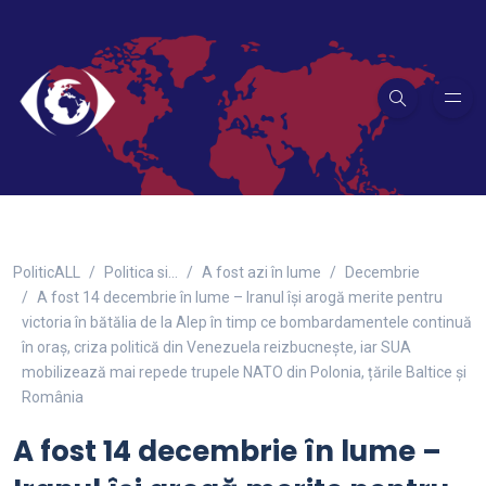
PoliticALL
Politica si…
A fost azi în lume
Decembrie
A fost 14 decembrie în lume – Iranul își arogă merite pentru
victoria în bătălia de la Alep în timp ce bombardamentele continuă
în oraș, criza politică din Venezuela reizbucnește, iar SUA
mobilizează mai repede trupele NATO din Polonia, țările Baltice și
România
A fost 14 decembrie în lume –