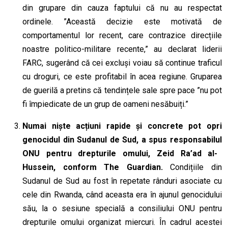
din grupare din cauza faptului că nu au respectat
ordinele. ”Această decizie este motivată de
comportamentul lor recent, care contrazice direcțiile
noastre politico-militare recente,” au declarat liderii
FARC
, sugerând că cei excluși voiau să continue traficul
cu droguri, ce este profitabil în acea regiune. Gruparea
de guerilă a pretins că tendințele sale spre pace ”nu pot
fi împiedicate de un grup de oameni nesăbuiți.”
Numai niște acțiuni rapide și concrete pot opri
genocidul din Sudanul de Sud, a spus
responsabilul
ONU pentru drepturile omului,
Zeid Ra’ad al-
Hussein
,
conform The Guardian.
Condițiile din
Sudanul de Sud au fost în repetate rânduri asociate cu
cele din Rwanda, când aceasta era în ajunul genocidului
său, la o sesiune specială a consiliului ONU pentru
drepturile omului organizat miercuri. În cadrul acestei