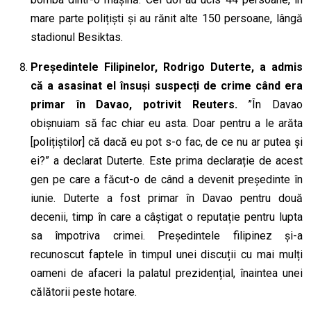
mare parte polițiști și au rănit alte 150 persoane, lângă
stadionul Besiktas.
Președintele Filipine
lor
, Rodrigo Duterte, a admis
că a asasinat el însuși suspecți de crime când era
primar în Davao, potrivit Reuters.
”În Davao
obișnuiam să fac chiar eu asta. Doar pentru a le arăta
[polițiștilor] că dacă eu pot s-o fac, de ce nu ar putea și
ei?” a declarat Duterte. Este prima declarație de acest
gen pe care a făcut-o de când a devenit președinte în
iunie. Duterte a fost primar în Davao pentru două
decenii, timp în care a câștigat o reputație pentru lupta
sa împotriva crimei. Președintele filipinez și-a
recunoscut faptele în timpul unei discuții cu mai mulți
oameni de afaceri la palatul prezidențial, înaintea unei
călătorii peste hotare.