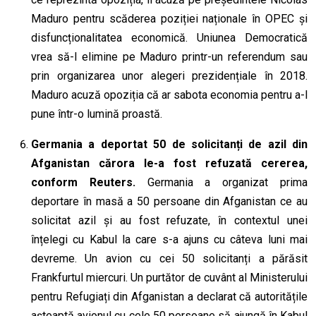
Maduro pentru scăderea poziției naționale în OPEC și
disfuncționalitatea economică. Uniunea Democratică
vrea să-l elimine pe Maduro printr-un referendum sau
prin organizarea unor alegeri prezidențiale în 2018.
Maduro acuză opoziția că ar sabota economia pentru a-l
pune într-o lumină proastă.
Germania a deportat 50
de
solicitanți de azil din
Afganistan cărora le-a fost refuzată cererea,
conform Reuters.
Germania a organizat prima
deportare în masă a 50 persoane din Afganistan ce au
solicitat azil și au fost refuzate, în contextul unei
înțelegi cu Kabul la care s-a ajuns
cu
câteva luni mai
devreme. Un avion cu cei 50 solicitanți a părăsit
Frankfurtul miercuri. Un purtător de cuvânt al Ministerului
pentru Refugiați din Afganistan a declarat că autoritățile
așteaptă avionul cu cele 50 persoane să ajungă în Kabul