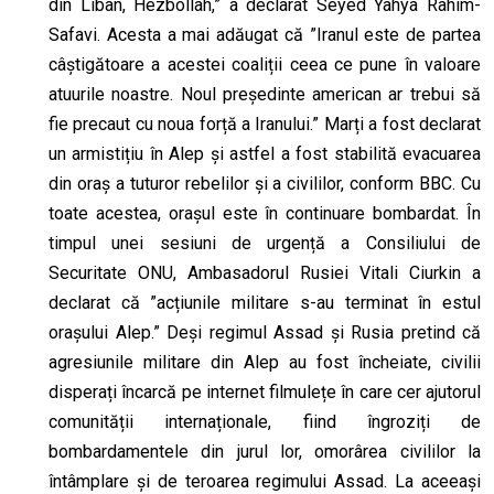
din Liban, H
e
zbollah,” a declarat Seyed Yahya Rahim-
Safavi. Acesta a mai adăugat că ”Iranul este de partea
câștigătoare a acestei coaliții ceea ce pune în valoare
atuurile noastre. Noul președinte american ar trebui să
fie precaut cu noua forță a Iranului.” Marți a fost declarat
un armistițiu în Alep și astfel a fost stabilită evacuarea
din oraș a tuturor rebelilor și a civililor, conform BBC. Cu
toate acestea, orașul este în continuare bombardat. În
timpul unei sesiuni de urgență a Consiliului de
Securitate ONU, Ambasadorul Rusiei Vital
i
C
i
urkin a
declarat că ”acțiunile militare s-au terminat în estul
orașului Alep.” Deși regimul Assad și Rusia pretind că
agresiunile militare din Alep au fost încheiate, civilii
disperați încarcă pe internet filmulețe în care cer ajutorul
comunității internaționale, fiind îngroziți de
bombardamentele din jurul lor, omorârea civililor la
întâmplare și de
teroarea
regimul
ui
Assad. La aceeași