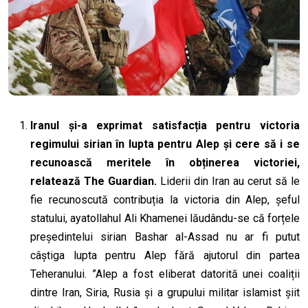
Iran
ul
și-a exprimat
satisfacția
pentru
victoria
regimului sirian în
lupt
a
pentru
Alep
și cere să i se
recunoască merite
le
în obținerea
victoriei
,
relatează The Guardian.
Liderii din Iran au cerut să le
fie recunoscută contribuția la victoria din Alep, șeful
statului
,
a
yatollah
ul
Ali Khamene
i
lăudându-se că forțele
președintelui sirian Bashar al-Assad nu ar fi putut
câștiga lupta pentru Alep fără ajutorul din partea
Teheranului. ”Alep a fost eliberat datorită unei coaliții
dintre Iran, Siria, Rusia și a grupului militar islamist șiit