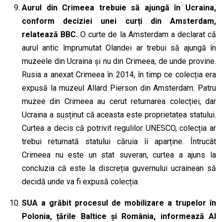
Aurul din Crimeea trebuie să ajungă în Ucraina,
conform deciziei unei curți din Amsterdam,
relatează BBC.
O curte de la Amsterdam a declarat că
aurul antic împrumutat Olandei ar trebui să ajungă în
muzeele din Ucraina și nu din Crimeea, de unde provine.
Rusia a anexat Crimeea în 2014, în timp ce colecția era
expusă la muzeul Allard Pierson din Amsterdam. Patru
muzee din Crimeea au cerut returnarea colecției, dar
Ucraina a susținut că aceasta este proprietatea statului.
Curtea a decis că potrivit regulilor UNESCO, colecția ar
trebui returnată statului căruia îi aparține. Întrucât
Crimeea nu este un stat suveran, curtea a ajuns la
concluzia că este la discreția guvernului ucrainean să
decidă unde va fi expusă colecția.
SUA a grăbit procesul de mobilizare a trupelor în
Pol
o
nia, țările Baltice și România, informează Al