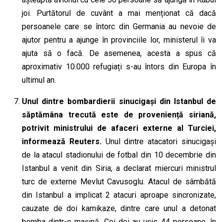
joi. Purtătorul de cuvânt a mai menționat că dacă
persoanele care se întorc din Germania au nevoie de
ajutor pentru a ajunge în provinciile lor, ministerul îi va
ajuta să o facă. De asemenea, acesta a spus că
aproximativ 10.000 refugiați s-au întors din Europa în
ultimul an.
Unul dintre bombardierii sinucigași din Istanbul
de
săptămâna trecută
este de proveniență siriană,
potrivit ministrului de afaceri externe a
l
Turciei,
informează Reuters.
Unul dintre
atacatori sinucigași
de la atacul stadionului de fotbal
din 10 decembrie
din
Istanbul a venit din Siria, a declarat miercuri ministrul
turc de externe Mevlut Cavusoglu. Atacul de sâmbătă
din Istanbul a implicat 2 atacuri
aproape sincronizate
,
cauzate de doi
kamikaze
, dintre care unul a detonat
bomba dintr-o mașină. Cei doi au ucis 44 persoane, în