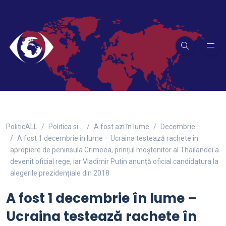
PoliticALL
Politica si…
A fost azi în lume
Decembrie
A fost 1 decembrie în lume – Ucraina testează rachete în
apropiere de peninsula Crimeea, prințul moștenitor al Thailandei a
devenit oficial rege, iar Vladimir Putin anunță oficial candidatura la
alegerile prezidențiale din 2018
A fost 1 decembrie în lume –
Ucraina testează rachete în