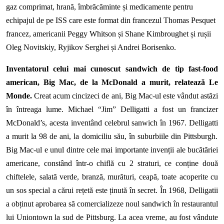
gaz comprimat, hrană, îmbrăcăminte și medicamente pentru
echipajul de pe ISS care este format din francezul Thomas Pesquet
francez, americanii Peggy Whitson și Shane Kimbroughet și rușii
Oleg Novitskiy, Ryjikov Serghei
și
Andrei Borisenko.
Inventatorul celui mai cunoscut sandwich de tip fast-food
american, Big Mac, de la McDonald a murit, relatează Le
Monde.
Creat acum cincizeci de ani, Big Mac-ul este vândut astăzi
în întreaga lume. Michael “Jim” Delligatti a fost un francizer
McDonald’s,
acesta inventând celebrul sanwich
în 1967.
Delligatti
a murit la 98 de ani, la domiciliu
său
, în suburbiile din Pittsburgh.
Big Mac-ul e unul dintre cele mai importante invenții ale bucătăriei
americane
,
constând într-o chiflă cu 2 straturi,
ce conține
două
chiftelele, salată verde, branză, murături, ceapă, toate acoperite cu
un sos special a cărui rețetă este ținută în secret. În 1968,
Delligatii
a obținut aprobarea să comercializeze noul sandwich în restaurantul
lui Uniontown la sud de Pittsburg. La acea vreme, au fost vândute