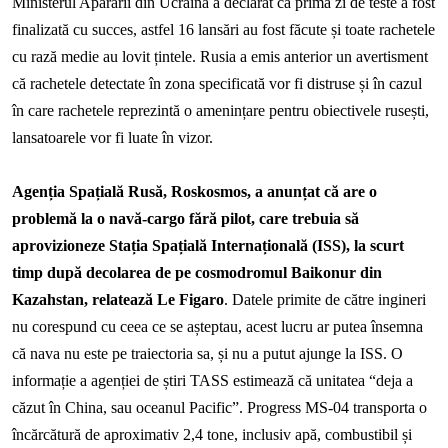
Ministerul Apărării din Ucraina a declarat că prima zi de teste a fost
finalizată cu succes, astfel 16 lansări au fost făcute și toate rachetele
cu rază medie au lovit țintele. Rusia a emis anterior un avertisment
că rachetele detectate în zona specificată vor fi distruse și în cazul
în care rachetele reprezintă o amenințare pentru obiectivele rusești,
lansatoarele vor fi luate în vizor.
Agenția Spațială Rusă, Roskosmos, a anunțat că are o
problemă la o navă-
cargo
fără pilot, care trebuia să
aprovizioneze Stația Spațială Internațională (ISS), la scurt
timp după decolarea de pe cosmodromul Baikonur din
Kazahstan, relatează Le Figaro
. Datele primite de către ingineri
nu corespund cu ceea ce se așteptau, acest lucru ar putea însemna
că nava nu este pe traiectoria sa, și nu a putut ajunge la ISS.
O
informație a agenției de știri TASS
estimează că unitatea “deja a
căzut în China, sau oceanul Pacific”. Progress MS-04 transporta o
încărcătură de aproximativ 2,4 tone, inclusiv apă, combustibil și