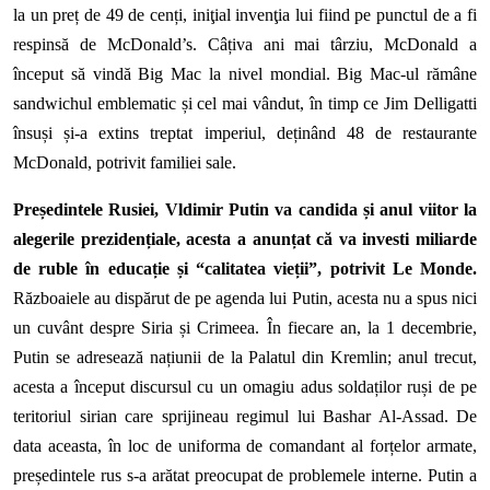
la un preț de 49 de cenți, iniţial invenţia lui
fiind
pe punctul de a fi
respinsă de McDonald’s. Câțiva ani mai târziu, McDonald
a
început să
vind
ă
Big Mac la nivel mondial. Big Mac-ul rămâne
sandwichul emblematic
și
cel mai vândut,
în timp ce
Jim Delligatti
însuși
și
-a extins treptat imperiul, deținând 48 de restaurante
McDonald, potrivit familiei sale.
Președintele Rusiei, Vldimir Putin va candida și anul viitor la
alegerile prezidențiale, acesta a anunțat că va investi miliarde
de ruble în educație și “calitatea vieții”, potrivit Le Monde.
Războaiele au dispărut de pe agenda lui Putin, acesta nu a spus nici
un cuvânt despre Siria și Crimeea. În fiecare an, la 1 decembrie,
Putin se adresează națiunii de la Palatul din Kremlin; anul trecut,
acesta a început discursul cu un omagiu adus soldaților ruși de pe
teritoriul sirian care sprijineau regimul lui Bashar Al-Assad. De
data aceasta, în loc de uniforma de comandant al forțelor armate,
președintele rus
s-a arătat
preocupat de problemele interne. Putin a