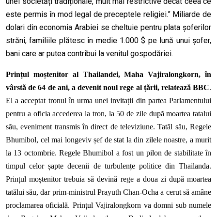
unei societăți tradiționale, mult mai restrictive decât ceea ce
este permis în mod legal de preceptele religiei.” Miliarde de
dolari din economia Arabiei se cheltuie pentru plata șoferilor
străni, familiile plătesc în medie 1.000 $ pe lună unui șofer,
bani care ar putea contribui la venitul gospodăriei.
Prințul
moștenitor al
Thailand
ei
, Maha Vajiralongkorn, în
vârstă de 64 de ani, a devenit noul rege al țării, relatează BBC
.
El a acceptat tronul
în urma unei invitații din partea Parlamentului
pentru a oficia accederea la tron,
la 50 de zile dup
ă
moartea tatalui
său,
eveniment transmis în direct de televiziune
. Tatăl său, Regele
Bhumibol, cel mai longeviv
șef de stat la din zilele noastre
, a murit
la 13 octombrie. Regele Bhumibol
a fost un pilon de stabilitate în
timpul celor șapte decenii de turbulențe politice din Thailanda.
Prințul moștenitor trebuia să devină rege a doua zi după moartea
tatălui său, dar prim-ministrul Prayuth Chan-O
cha
a cerut să amâne
proclamarea oficială.
Prințul Vajiralongkorn va domni sub numele