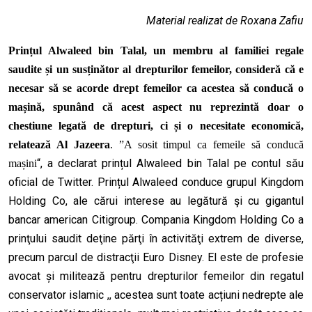
Material realizat de Roxana Zafiu
Prințul Alwaleed bin Talal,
un membru al familiei regale
saudite și un susținător al drepturilor femeilor,
consideră că e
necesar să se acorde drept femeilor
ca acestea
să conducă o
mașină, spunând
că
acest aspect
nu
reprezintă doar
o
chestiune
legată
de drepturi, ci
și
o necesitate economică,
relatează Al Jazeera
.
”
A sosit timpul ca femeile să conducă
“, a declarat prințul Alwaleed bin Talal pe contul său
mașini
oficial de Twitter. Prințul Alwaleed conduce grupul Kingdom
Holding Co, ale cărui interese au legătură şi cu gigantul
bancar american Citigroup. Compania Kingdom Holding Co a
prinţului saudit deţine părţi în activităţi extrem de diverse,
precum parcul de distracţii Euro Disney. El este de profesie
avocat și militează pentru drepturilor femeilor din regatul
conservator islamic ,, acestea sunt toate acțiuni nedrepte ale