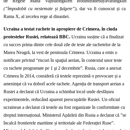
de Regele Maha Vajiralongkorn Bodindradebayavarangkun
(
”î
mpodobit cu nestemate și fulgere
”
)
, dar va fi cunoscut și ca
Rama X, al zecelea rege al dinastiei.
Ucraina
a
test
at
rachete in apropiere de Crimeea,
în ciuda
protestelor Rusiei
, relatează BBC.
Ucraina
susține
că a finalizat
cu succes prima dintre cele două zile de teste ale rachetelor de la
Marea Neagră, la vest de peninsula Crimeea. Ucraina a emis o
notificare privind “riscuri în spaţiul aerian, în contextul unor teste
cu rachete programate pe 1 şi 2 decembrie”. Rusia, care a anexat
Crimeea în 2014, consideră că testele reprezintă o provocare și a
amenințat că va doborî acele rachete. Agenția de transport aerian a
Rusiei a declarat că Ucraina a schimbat locul unde desfășura
experimentele, reducând aparent preocupările Rusiei. Un oficial
ucrainean a declarat că testele au fost
organizate
în conformitate cu
dreptul internațional. Ministerul Apărării din Rusia a declarat că
”
se
încalcă frontierele maritime și teritoriale ale Federației Ruse”.